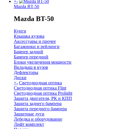
+
-
Mazda BT-50
Mazda BT-50
Кунги
Крышка кузова
Аксессуары и прочее
Багажники и рейлинги
Бампер задний
Бампер передний
Блоки увеличения мощности
Вкладыш в кузов
Дефлекторы
Диски
+
-
Светодиодная оптика
Светодиодная оптика Flint
Светодиодная оптика Prolight
Защита двигателя, РК и КПП
Защита заднего бампера
Защита переднего бампера
Защитные дуги
Лебедка и оборудование
Лифт комплект