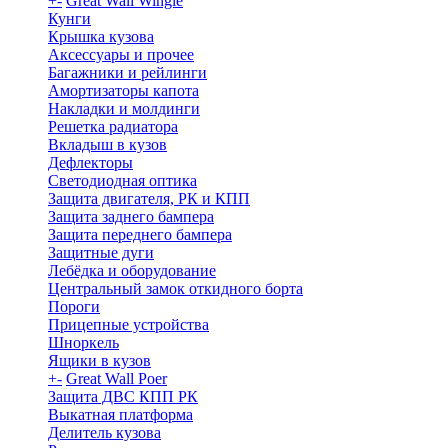
+
-
Great Wall Wingle
Кунги
Крышка кузова
Аксессуары и прочее
Багажники и рейлинги
Амортизаторы капота
Накладки и молдинги
Решетка радиатора
Вкладыш в кузов
Дефлекторы
Светодиодная оптика
Защита двигателя, РК и КПП
Защита заднего бампера
Защита переднего бампера
Защитные дуги
Лебёдка и оборудование
Центральный замок откидного борта
Пороги
Прицепные устройства
Шноркель
Ящики в кузов
+
-
Great Wall Poer
Защита ДВС КПП РК
Выкатная платформа
Делитель кузова