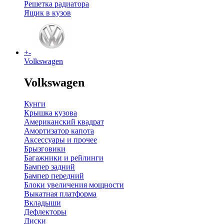
Решетка радиатора
Ящик в кузов
+
-
Volkswagen
Volkswagen
Кунги
Крышка кузова
Американский квадрат
Амортизатор капота
Аксессуары и прочее
Брызговики
Багажники и рейлинги
Бампер задний
Бампер передний
Блоки увеличения мощности
Выкатная платформа
Вкладыши
Дефлекторы
Диски