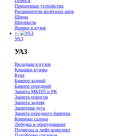
Пороги
Прицепные устройства
Расширители колёсных арок
Шины
Шноркель
Ящики в кузов
+
-
УАЗ
УАЗ
Вкладыш в кузов
Крышки кузова
Кунг
Бампер задний
Бампер передний
Защита МКПП и РК
Защита порогов
Защита задняя
Защитная дуга
Защита переднего бампера
Коврики салона
Лебёдка и оборудование
Подвеска и лифт комплект
Платформа грузовая