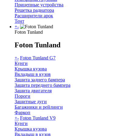
Прицепные устройства
Решетка радиатора
Расширители арок
Тент
+
-
Foton Tunland
Foton Tunland
+
-
Foton Tunland G7
Кунги
Крышка кузова
Вкладыш в кузов
Защита заднего бампера
Защита переднего бампера
Защита двигателя
Пороги
Защитные дуги
Багажники и рейлинги
Фаркоп
+
-
Foton Tunland V9
Кунги
Крышка кузова
Вкладыш в кузов