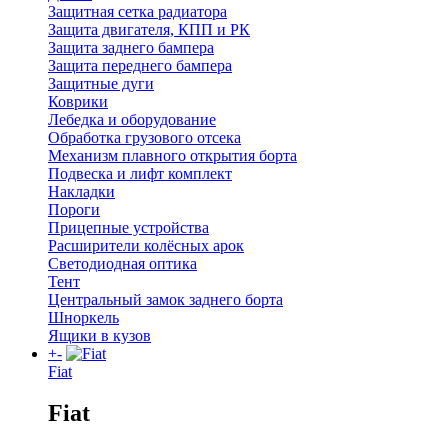
Защитная сетка радиатора
Защита двигателя, КПП и РК
Защита заднего бампера
Защита переднего бампера
Защитные дуги
Коврики
Лебедка и оборудование
Обработка грузового отсека
Механизм плавного открытия борта
Подвеска и лифт комплект
Накладки
Пороги
Прицепные устройства
Расширители колёсных арок
Светодиодная оптика
Тент
Центральный замок заднего борта
Шноркель
Ящики в кузов
+
-
Fiat
Fiat