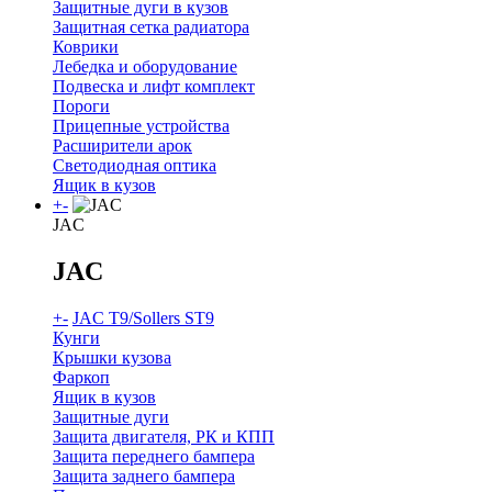
Защитные дуги в кузов
Защитная сетка радиатора
Коврики
Лебедка и оборудование
Подвеска и лифт комплект
Пороги
Прицепные устройства
Расширители арок
Светодиодная оптика
Ящик в кузов
+
-
JAC
JAC
+
-
JAC T9/Sollers ST9
Кунги
Крышки кузова
Фаркоп
Ящик в кузов
Защитные дуги
Защита двигателя, РК и КПП
Защита переднего бампера
Защита заднего бампера