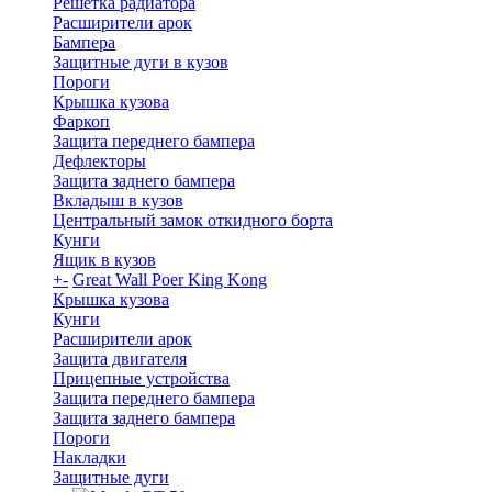
Решетка радиатора
Расширители арок
Бампера
Защитные дуги в кузов
Пороги
Крышка кузова
Фаркоп
Защита переднего бампера
Дефлекторы
Защита заднего бампера
Вкладыш в кузов
Центральный замок откидного борта
Кунги
Ящик в кузов
+
-
Great Wall Poer King Kong
Крышка кузова
Кунги
Расширители арок
Защита двигателя
Прицепные устройства
Защита переднего бампера
Защита заднего бампера
Пороги
Накладки
Защитные дуги