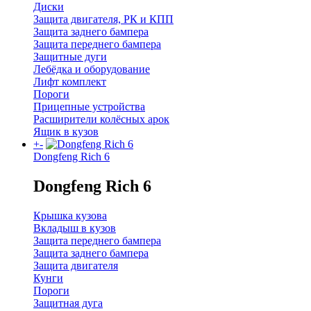
Диски
Защита двигателя, РК и КПП
Защита заднего бампера
Защита переднего бампера
Защитные дуги
Лебёдка и оборудование
Лифт комплект
Пороги
Прицепные устройства
Расширители колёсных арок
Ящик в кузов
+
-
Dongfeng Rich 6
Dongfeng Rich 6
Крышка кузова
Вкладыш в кузов
Защита переднего бампера
Защита заднего бампера
Защита двигателя
Кунги
Пороги
Защитная дуга