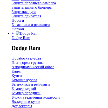
Защита переднего бампера
Защита заднего бампера
Защитная дуга
Защита двигателя
Пороги
Багажники и рейлинги
Фаркоп
+
-
Dodge Ram
Dodge Ram
Обработка кузова
Платформа грузовая
Аэродинамический обвес
Капот
Кунги
Крышка кузова
Багажники и рейлинги
Бампер задний
Бампер передний
Блоки увеличения мощности
Вкладыш в кузов
Дефлекторы