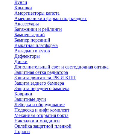
Кунги
Крышки
Амортизаторы капота
Американский фаркоп под квадрат
Аксессуары
Багажники и рейлинги
Бампер задний
Бампер передний
Выкатная платформа
Вкладыш в кузов
Дефлекторы
Диски
Дополнительный свет и светодиодная оптика
Защитная сетка радиатора
Защита двигателя, РК И КПП
Защита заднего бампера
Защита переднего бампера
Коврики
Защитные дуги
Лебедка и оборудование
Подвеска и лифт комплект
Механизм открытия борта
Накладки и молдинги
Оклейка защитной пленкой
Пороги