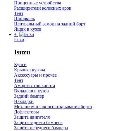
Прицепные устройства
Расширители колесных арок
Тент
Шноркель
Центральный замок на задний борт
Ящик в кузов
+
-
Isuzu
Isuzu
Кунги
Крышка кузова
Аксессуары и прочее
Тент
Амортизатор капота
Вкладыш в кузов
Задний бампер
Накладки
Механизм плавного открывания борта
Дефлекторы
Защита двигателя
Защита заднего бампера
Защита переднего бампера