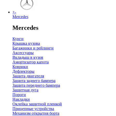
+
-
Mercedes
Mercedes
Кунги
Крышка кузова
Багажники и рейлинги
Аксессуары
Вкладыш в кузов
Амортизатор капота
Коврики
Дефлекторы
Защита двигателя
Защита заднего бампера
Защита переднего бампера
Защитная дуга
Пороги
Накладки
Оклейка защитной пленкой
Прицепные устройства
Механизм открытия борта