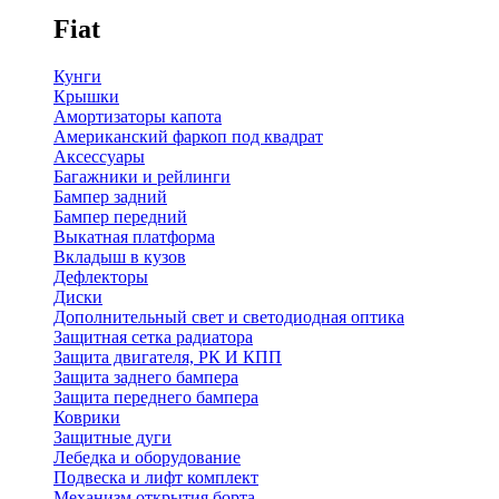
Fiat
Кунги
Крышки
Амортизаторы капота
Американский фаркоп под квадрат
Аксессуары
Багажники и рейлинги
Бампер задний
Бампер передний
Выкатная платформа
Вкладыш в кузов
Дефлекторы
Диски
Дополнительный свет и светодиодная оптика
Защитная сетка радиатора
Защита двигателя, РК И КПП
Защита заднего бампера
Защита переднего бампера
Коврики
Защитные дуги
Лебедка и оборудование
Подвеска и лифт комплект
Механизм открытия борта