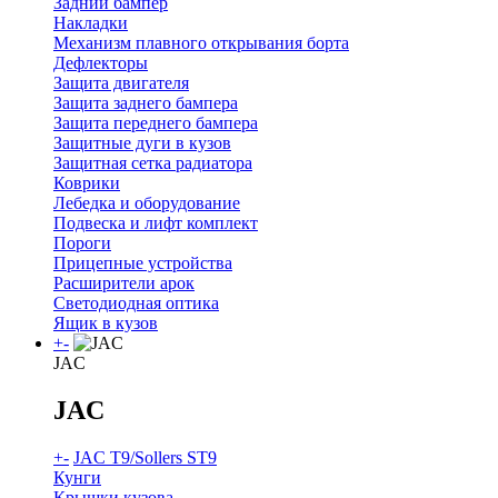
Задний бампер
Накладки
Механизм плавного открывания борта
Дефлекторы
Защита двигателя
Защита заднего бампера
Защита переднего бампера
Защитные дуги в кузов
Защитная сетка радиатора
Коврики
Лебедка и оборудование
Подвеска и лифт комплект
Пороги
Прицепные устройства
Расширители арок
Светодиодная оптика
Ящик в кузов
+
-
JAC
JAC
+
-
JAC T9/Sollers ST9
Кунги
Крышки кузова