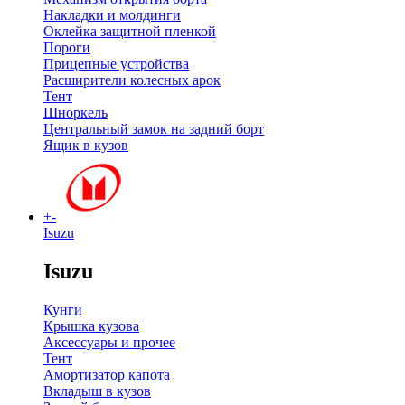
Накладки и молдинги
Оклейка защитной пленкой
Пороги
Прицепные устройства
Расширители колесных арок
Тент
Шноркель
Центральный замок на задний борт
Ящик в кузов
+
-
Isuzu
Isuzu
Кунги
Крышка кузова
Аксессуары и прочее
Тент
Амортизатор капота
Вкладыш в кузов