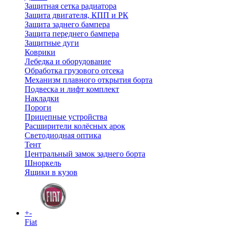
Защитная сетка радиатора
Защита двигателя, КПП и РК
Защита заднего бампера
Защита переднего бампера
Защитные дуги
Коврики
Лебедка и оборудование
Обработка грузового отсека
Механизм плавного открытия борта
Подвеска и лифт комплект
Накладки
Пороги
Прицепные устройства
Расширители колёсных арок
Светодиодная оптика
Тент
Центральный замок заднего борта
Шноркель
Ящики в кузов
+
-
Fiat