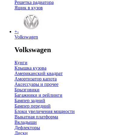
Решетка радиатора
Ящик в кузов
+
-
Volkswagen
Volkswagen
Кунги
Крышка кузова
Американский квадрат
Амортизатор капота
Аксессуары и прочее
Брызговики
Багажники и рейлинги
Бампер задний
Бампер передний
Блоки увеличения мощности
Выкатная платформа
Вкладыши
Дефлекторы
Диски