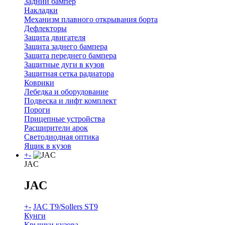
Задний бампер
Накладки
Механизм плавного открывания борта
Дефлекторы
Защита двигателя
Защита заднего бампера
Защита переднего бампера
Защитные дуги в кузов
Защитная сетка радиатора
Коврики
Лебедка и оборудование
Подвеска и лифт комплект
Пороги
Прицепные устройства
Расширители арок
Светодиодная оптика
Ящик в кузов
+
-
JAC
JAC
+
-
JAC T9/Sollers ST9
Кунги
Крышки кузова