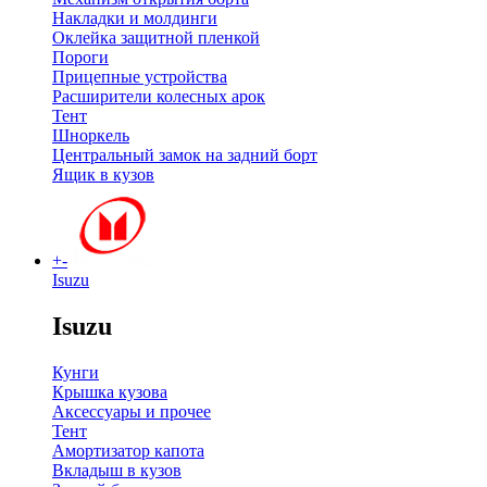
Накладки и молдинги
Оклейка защитной пленкой
Пороги
Прицепные устройства
Расширители колесных арок
Тент
Шноркель
Центральный замок на задний борт
Ящик в кузов
+
-
Isuzu
Isuzu
Кунги
Крышка кузова
Аксессуары и прочее
Тент
Амортизатор капота
Вкладыш в кузов