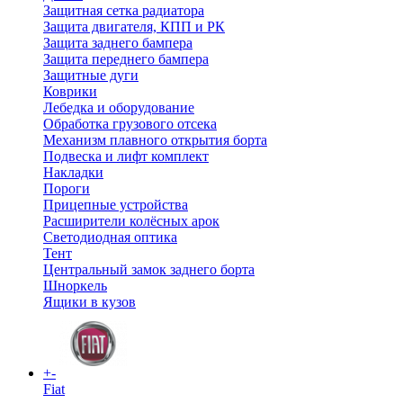
Защитная сетка радиатора
Защита двигателя, КПП и РК
Защита заднего бампера
Защита переднего бампера
Защитные дуги
Коврики
Лебедка и оборудование
Обработка грузового отсека
Механизм плавного открытия борта
Подвеска и лифт комплект
Накладки
Пороги
Прицепные устройства
Расширители колёсных арок
Светодиодная оптика
Тент
Центральный замок заднего борта
Шноркель
Ящики в кузов
+
-
Fiat