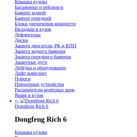
Крышка кузова
Багажники и рейлинги
Бампер задний
Бампер передний
Блоки увеличения мощности
Вкладыш в кузов
Дефлекторы
Диски
Защита двигателя, РК и КПП
Защита заднего бампера
Защита переднего бампера
Защитные дуги
Лебёдка и оборудование
Лифт комплект
Пороги
Прицепные устройства
Расширители колёсных арок
Ящик в кузов
+
-
Dongfeng Rich 6
Dongfeng Rich 6
Крышка кузова