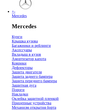
+
-
Mercedes
Mercedes
Кунги
Крышка кузова
Багажники и рейлинги
Аксессуары
Вкладыш в кузов
Амортизатор капота
Коврики
Дефлекторы
Защита двигателя
Защита заднего бампера
Защита переднего бампера
Защитная дуга
Пороги
Накладки
Оклейка защитной пленкой
Прицепные устройства
Механизм открытия борта