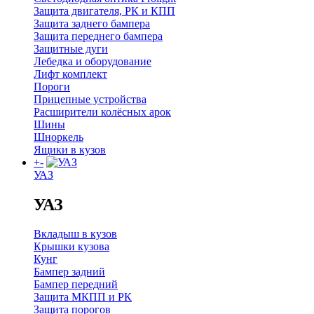
Защита двигателя, РК и КПП
Защита заднего бампера
Защита переднего бампера
Защитные дуги
Лебедка и оборудование
Лифт комплект
Пороги
Прицепные устройства
Расширители колёсных арок
Шины
Шноркель
Ящики в кузов
+
-
УАЗ
УАЗ
Вкладыш в кузов
Крышки кузова
Кунг
Бампер задний
Бампер передний
Защита МКПП и РК
Защита порогов