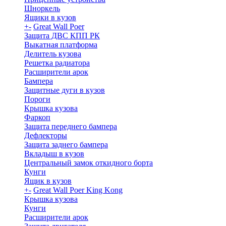
Шноркель
Ящики в кузов
+
-
Great Wall Poer
Защита ДВС КПП РК
Выкатная платформа
Делитель кузова
Решетка радиатора
Расширители арок
Бампера
Защитные дуги в кузов
Пороги
Крышка кузова
Фаркоп
Защита переднего бампера
Дефлекторы
Защита заднего бампера
Вкладыш в кузов
Центральный замок откидного борта
Кунги
Ящик в кузов
+
-
Great Wall Poer King Kong
Крышка кузова
Кунги
Расширители арок