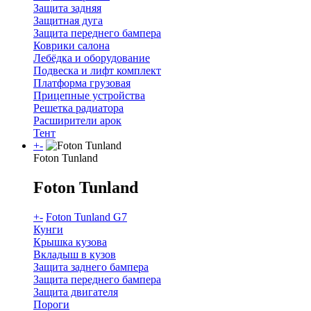
Защита задняя
Защитная дуга
Защита переднего бампера
Коврики салона
Лебёдка и оборудование
Подвеска и лифт комплект
Платформа грузовая
Прицепные устройства
Решетка радиатора
Расширители арок
Тент
+
-
Foton Tunland
Foton Tunland
+
-
Foton Tunland G7
Кунги
Крышка кузова
Вкладыш в кузов
Защита заднего бампера
Защита переднего бампера
Защита двигателя
Пороги