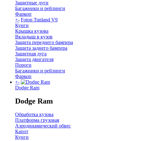
Защитные дуги
Багажники и рейлинги
Фаркоп
+
-
Foton Tunland V9
Кунги
Крышка кузова
Вкладыш в кузов
Защита переднего бампера
Защита заднего бампера
Защитная дуга
Защита двигателя
Пороги
Багажники и рейлинги
Фаркоп
+
-
Dodge Ram
Dodge Ram
Обработка кузова
Платформа грузовая
Аэродинамический обвес
Капот
Кунги