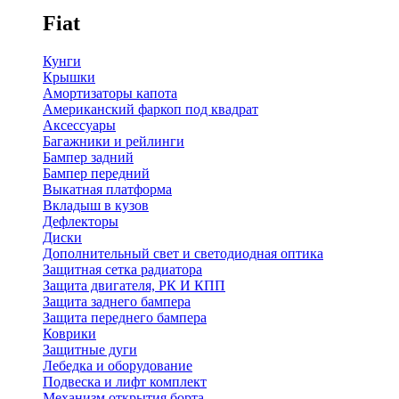
Fiat
Кунги
Крышки
Амортизаторы капота
Американский фаркоп под квадрат
Аксессуары
Багажники и рейлинги
Бампер задний
Бампер передний
Выкатная платформа
Вкладыш в кузов
Дефлекторы
Диски
Дополнительный свет и светодиодная оптика
Защитная сетка радиатора
Защита двигателя, РК И КПП
Защита заднего бампера
Защита переднего бампера
Коврики
Защитные дуги
Лебедка и оборудование
Подвеска и лифт комплект
Механизм открытия борта