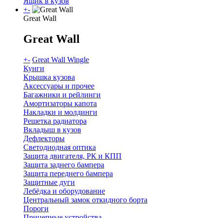
Ящик в кузов
+
-
Great Wall
Great Wall
+
-
Great Wall Wingle
Кунги
Крышка кузова
Аксессуары и прочее
Багажники и рейлинги
Амортизаторы капота
Накладки и молдинги
Решетка радиатора
Вкладыш в кузов
Дефлекторы
Светодиодная оптика
Защита двигателя, РК и КПП
Защита заднего бампера
Защита переднего бампера
Защитные дуги
Лебёдка и оборудование
Центральный замок откидного борта
Пороги
Прицепные устройства