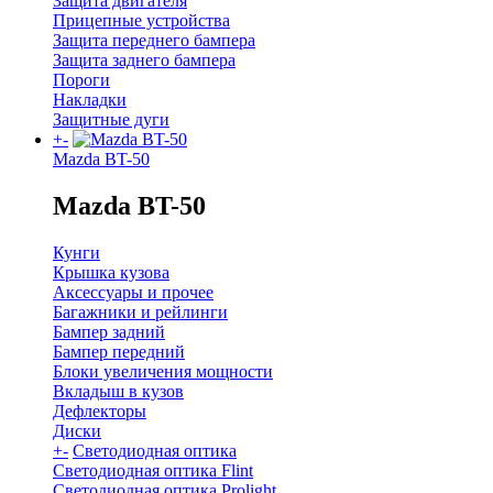
Защита двигателя
Прицепные устройства
Защита переднего бампера
Защита заднего бампера
Пороги
Накладки
Защитные дуги
+
-
Mazda BT-50
Mazda BT-50
Кунги
Крышка кузова
Аксессуары и прочее
Багажники и рейлинги
Бампер задний
Бампер передний
Блоки увеличения мощности
Вкладыш в кузов
Дефлекторы
Диски
+
-
Светодиодная оптика
Светодиодная оптика Flint
Светодиодная оптика Prolight