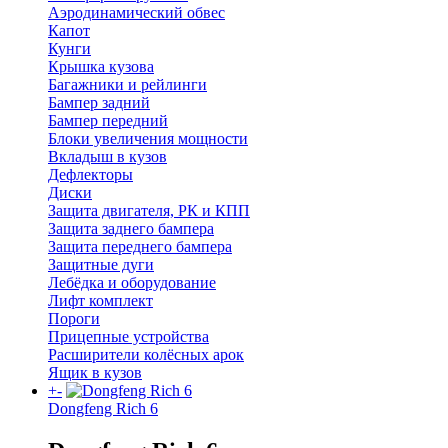
Аэродинамический обвес
Капот
Кунги
Крышка кузова
Багажники и рейлинги
Бампер задний
Бампер передний
Блоки увеличения мощности
Вкладыш в кузов
Дефлекторы
Диски
Защита двигателя, РК и КПП
Защита заднего бампера
Защита переднего бампера
Защитные дуги
Лебёдка и оборудование
Лифт комплект
Пороги
Прицепные устройства
Расширители колёсных арок
Ящик в кузов
+
-
Dongfeng Rich 6