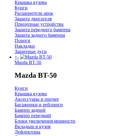
Крышка кузова
Кунги
Расширители арок
Защита двигателя
Прицепные устройства
Защита переднего бампера
Защита заднего бампера
Пороги
Накладки
Защитные дуги
+
-
Mazda BT-50
Mazda BT-50
Кунги
Крышка кузова
Аксессуары и прочее
Багажники и рейлинги
Бампер задний
Бампер передний
Блоки увеличения мощности
Вкладыш в кузов
Дефлекторы