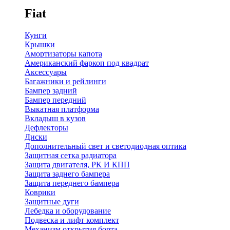
Fiat
Кунги
Крышки
Амортизаторы капота
Американский фаркоп под квадрат
Аксессуары
Багажники и рейлинги
Бампер задний
Бампер передний
Выкатная платформа
Вкладыш в кузов
Дефлекторы
Диски
Дополнительный свет и светодиодная оптика
Защитная сетка радиатора
Защита двигателя, РК И КПП
Защита заднего бампера
Защита переднего бампера
Коврики
Защитные дуги
Лебедка и оборудование
Подвеска и лифт комплект
Механизм открытия борта