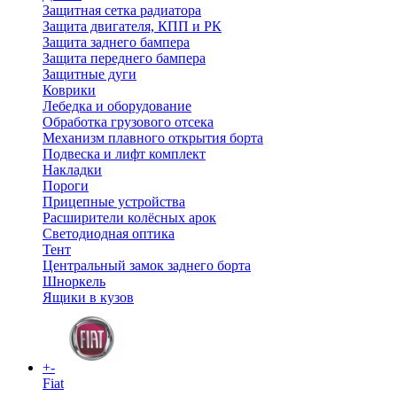
Защитная сетка радиатора
Защита двигателя, КПП и РК
Защита заднего бампера
Защита переднего бампера
Защитные дуги
Коврики
Лебедка и оборудование
Обработка грузового отсека
Механизм плавного открытия борта
Подвеска и лифт комплект
Накладки
Пороги
Прицепные устройства
Расширители колёсных арок
Светодиодная оптика
Тент
Центральный замок заднего борта
Шноркель
Ящики в кузов
+
-
Fiat