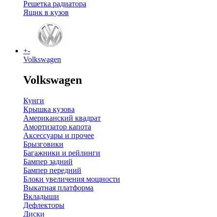
Решетка радиатора
Ящик в кузов
+
-
Volkswagen
Volkswagen
Кунги
Крышка кузова
Американский квадрат
Амортизатор капота
Аксессуары и прочее
Брызговики
Багажники и рейлинги
Бампер задний
Бампер передний
Блоки увеличения мощности
Выкатная платформа
Вкладыши
Дефлекторы
Диски