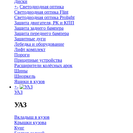
Диски
+
-
Светодиодная оптика
Светодиодная оптика Flint
Светодиодная оптика Prolight
Защита двигателя, РК и КПП
Защита заднего бампера
Защита переднего бампера
Защитные дуги
Лебедка и оборудование
Лифт комплект
Пороги
Прицепные устройства
Расширители колёсных арок
Шины
Шноркель
Ящики в кузов
+
-
УАЗ
УАЗ
Вкладыш в кузов
Крышки кузова
Кунг