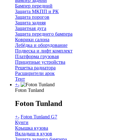
Бампер задний
Бампер передний
Защита МКПП и РК
Защита порогов
Защита задняя
Защитная дуга
Защита переднего бампера
Коврики салона
Лебёдка и оборудование
Подвеска и лифт комплект
Платформа грузовая
Прицепные устройства
Решетка радиатора
Расширители арок
Тент
+
-
Foton Tunland
Foton Tunland
+
-
Foton Tunland G7
Кунги
Крышка кузова
Вкладыш в кузов
Защита заднего бампера