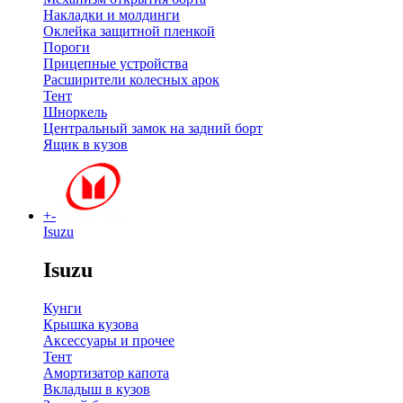
Накладки и молдинги
Оклейка защитной пленкой
Пороги
Прицепные устройства
Расширители колесных арок
Тент
Шноркель
Центральный замок на задний борт
Ящик в кузов
+
-
Isuzu
Isuzu
Кунги
Крышка кузова
Аксессуары и прочее
Тент
Амортизатор капота
Вкладыш в кузов