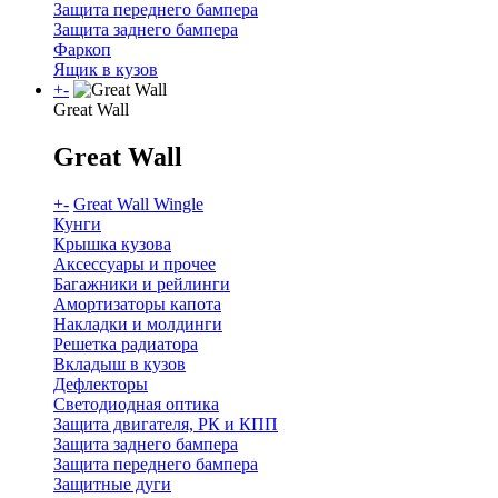
Защита переднего бампера
Защита заднего бампера
Фаркоп
Ящик в кузов
+
-
Great Wall
Great Wall
+
-
Great Wall Wingle
Кунги
Крышка кузова
Аксессуары и прочее
Багажники и рейлинги
Амортизаторы капота
Накладки и молдинги
Решетка радиатора
Вкладыш в кузов
Дефлекторы
Светодиодная оптика
Защита двигателя, РК и КПП
Защита заднего бампера
Защита переднего бампера
Защитные дуги