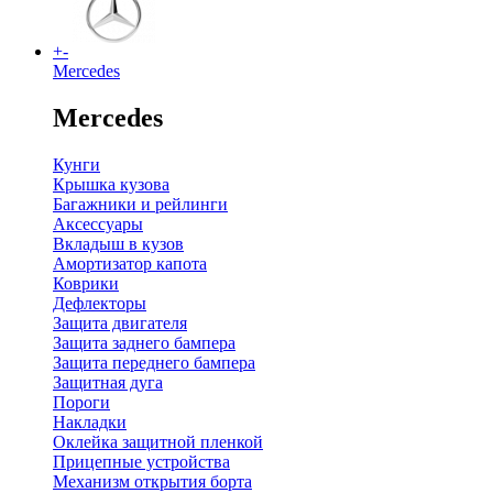
+
-
Mercedes
Mercedes
Кунги
Крышка кузова
Багажники и рейлинги
Аксессуары
Вкладыш в кузов
Амортизатор капота
Коврики
Дефлекторы
Защита двигателя
Защита заднего бампера
Защита переднего бампера
Защитная дуга
Пороги
Накладки
Оклейка защитной пленкой
Прицепные устройства
Механизм открытия борта