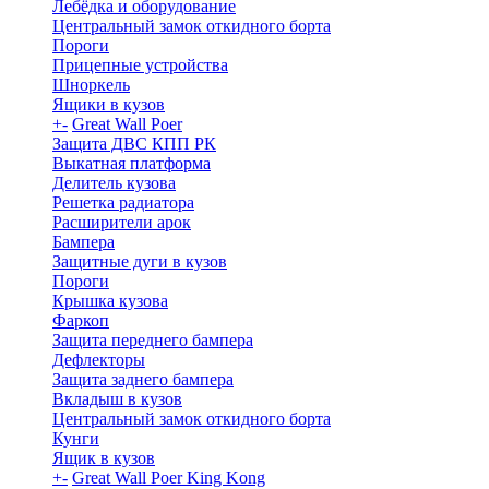
Лебёдка и оборудование
Центральный замок откидного борта
Пороги
Прицепные устройства
Шноркель
Ящики в кузов
+
-
Great Wall Poer
Защита ДВС КПП РК
Выкатная платформа
Делитель кузова
Решетка радиатора
Расширители арок
Бампера
Защитные дуги в кузов
Пороги
Крышка кузова
Фаркоп
Защита переднего бампера
Дефлекторы
Защита заднего бампера
Вкладыш в кузов
Центральный замок откидного борта
Кунги
Ящик в кузов
+
-
Great Wall Poer King Kong