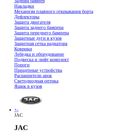
Задний бампер
Накладки
Механизм плавного открывания борта
Дефлекторы
Защита двигателя
Защита заднего бампера
Защита переднего бампера
Защитные дуги в кузов
Защитная сетка радиатора
Коврики
Лебедка и оборудование
Подвеска и лифт комплект
Пороги
Прицепные устройства
Расширители арок
Светодиодная оптика
Ящик в кузов
+
-
JAC
JAC