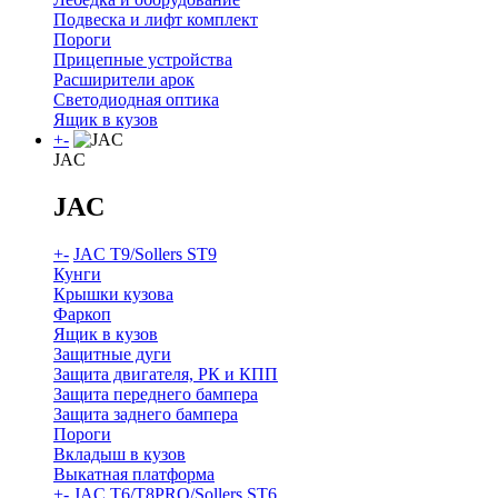
Подвеска и лифт комплект
Пороги
Прицепные устройства
Расширители арок
Светодиодная оптика
Ящик в кузов
+
-
JAC
JAC
+
-
JAC T9/Sollers ST9
Кунги
Крышки кузова
Фаркоп
Ящик в кузов
Защитные дуги
Защита двигателя, РК и КПП
Защита переднего бампера
Защита заднего бампера
Пороги
Вкладыш в кузов
Выкатная платформа
+
-
JAC T6/T8PRO/Sollers ST6