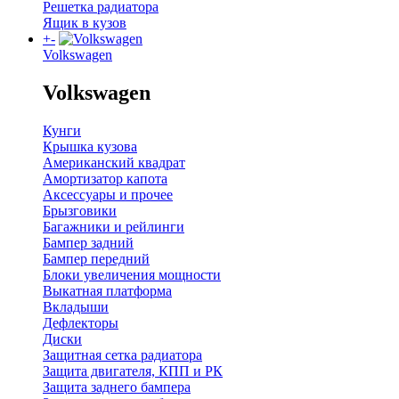
Решетка радиатора
Ящик в кузов
+
-
Volkswagen
Volkswagen
Кунги
Крышка кузова
Американский квадрат
Амортизатор капота
Аксессуары и прочее
Брызговики
Багажники и рейлинги
Бампер задний
Бампер передний
Блоки увеличения мощности
Выкатная платформа
Вкладыши
Дефлекторы
Диски
Защитная сетка радиатора
Защита двигателя, КПП и РК
Защита заднего бампера