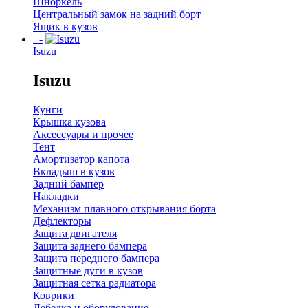
Шноркель
Центральный замок на задний борт
Ящик в кузов
+
-
Isuzu
Isuzu
Кунги
Крышка кузова
Аксессуары и прочее
Тент
Амортизатор капота
Вкладыш в кузов
Задний бампер
Накладки
Механизм плавного открывания борта
Дефлекторы
Защита двигателя
Защита заднего бампера
Защита переднего бампера
Защитные дуги в кузов
Защитная сетка радиатора
Коврики
Лебедка и оборудование