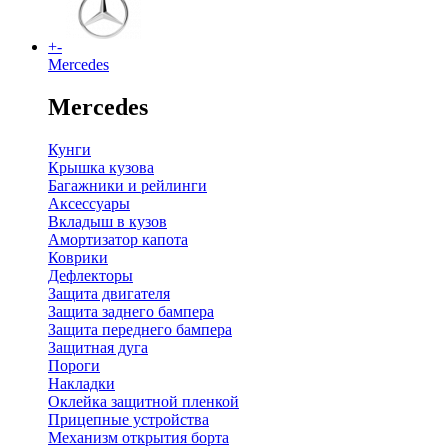
+
-
Mercedes
Mercedes
Кунги
Крышка кузова
Багажники и рейлинги
Аксессуары
Вкладыш в кузов
Амортизатор капота
Коврики
Дефлекторы
Защита двигателя
Защита заднего бампера
Защита переднего бампера
Защитная дуга
Пороги
Накладки
Оклейка защитной пленкой
Прицепные устройства
Механизм открытия борта