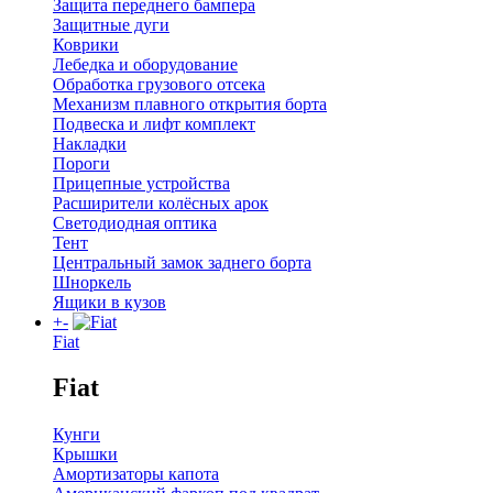
Защита переднего бампера
Защитные дуги
Коврики
Лебедка и оборудование
Обработка грузового отсека
Механизм плавного открытия борта
Подвеска и лифт комплект
Накладки
Пороги
Прицепные устройства
Расширители колёсных арок
Светодиодная оптика
Тент
Центральный замок заднего борта
Шноркель
Ящики в кузов
+
-
Fiat
Fiat
Кунги
Крышки
Амортизаторы капота