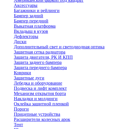
Американский фаркоп под квадрат
Аксессуары
Багажники и рейлинги
Бампер задний
Бампер передний
Выкатная платформа
Вкладыш в кузов
Дефлекторы
Диски
Дополнительный свет и светодиодная оптика
Защитная сетка радиатора
Защита двигателя, РК И КПП
Защита заднего бампера
Защита переднего бампера
Коврики
Защитные дуги
Лебедка и оборудование
Подвеска и лифт комплект
Механизм открытия борта
Накладки и молдинги
Оклейка защитной пленкой
Пороги
Прицепные устройства
Расширители колесных арок
Тент