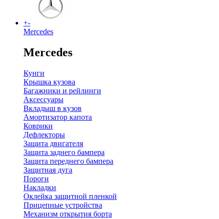
+
-
Mercedes
Mercedes
Кунги
Крышка кузова
Багажники и рейлинги
Аксессуары
Вкладыш в кузов
Амортизатор капота
Коврики
Дефлекторы
Защита двигателя
Защита заднего бампера
Защита переднего бампера
Защитная дуга
Пороги
Накладки
Оклейка защитной пленкой
Прицепные устройства
Механизм открытия борта