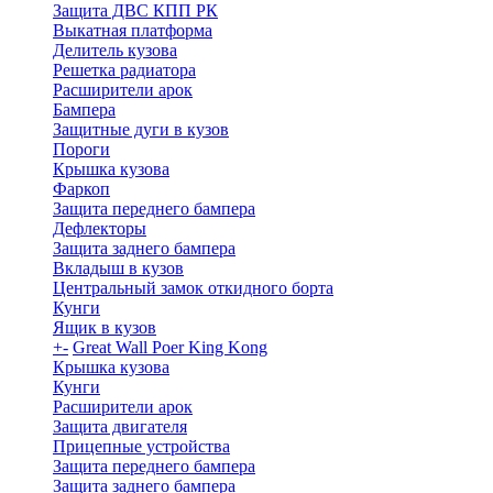
Защита ДВС КПП РК
Выкатная платформа
Делитель кузова
Решетка радиатора
Расширители арок
Бампера
Защитные дуги в кузов
Пороги
Крышка кузова
Фаркоп
Защита переднего бампера
Дефлекторы
Защита заднего бампера
Вкладыш в кузов
Центральный замок откидного борта
Кунги
Ящик в кузов
+
-
Great Wall Poer King Kong
Крышка кузова
Кунги
Расширители арок
Защита двигателя
Прицепные устройства
Защита переднего бампера
Защита заднего бампера