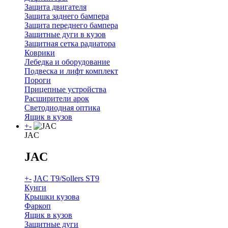
Защита двигателя
Защита заднего бампера
Защита переднего бампера
Защитные дуги в кузов
Защитная сетка радиатора
Коврики
Лебедка и оборудование
Подвеска и лифт комплект
Пороги
Прицепные устройства
Расширители арок
Светодиодная оптика
Ящик в кузов
+
-
JAC
JAC
+
-
JAC T9/Sollers ST9
Кунги
Крышки кузова
Фаркоп
Ящик в кузов
Защитные дуги