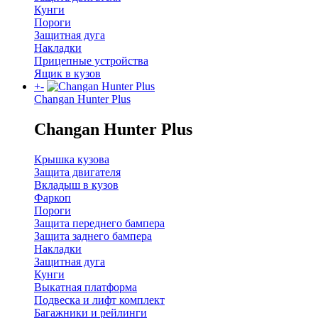
Кунги
Пороги
Защитная дуга
Накладки
Прицепные устройства
Ящик в кузов
+
-
Changan Hunter Plus
Changan Hunter Plus
Крышка кузова
Защита двигателя
Вкладыш в кузов
Фаркоп
Пороги
Защита переднего бампера
Защита заднего бампера
Накладки
Защитная дуга
Кунги
Выкатная платформа
Подвеска и лифт комплект
Багажники и рейлинги