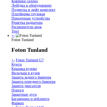
Коврики салона
Лебёдка и оборудование
Подвеска и лифт комплект
Платформа грузовая
Прицепные устройства
Решетка радиатора
Расширители арок
Тент
+
-
Foton Tunland
Foton Tunland
+
-
Foton Tunland G7
Кунги
Крышка кузова
Вкладыш в кузов
Защита заднего бампера
Защита переднего бампера
Защита двигателя
Пороги
Защитные дуги
Багажники и рейлинги
Фаркоп