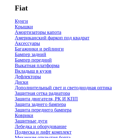
Fiat
Кунги
Крышки
Амортизаторы капота
Американский фаркоп под квадрат
Аксессуары
Багажники и рейлинги
Бампер задний
Бампер передний
Выкатная платформа
Вкладыш в кузов
Дефлекторы
Диски
Дополнительный свет и светодиодная оптика
Защитная сетка радиатора
Защита двигателя, РК И КПП
Защита заднего бампера
Защита переднего бампера
Коврики
Защитные дуги
Лебедка и оборудование
Подвеска и лифт комплект
Механизм открытия борта