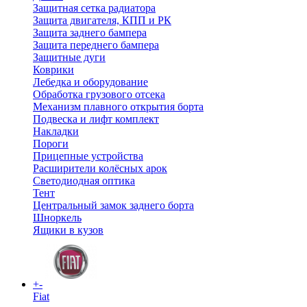
Защитная сетка радиатора
Защита двигателя, КПП и РК
Защита заднего бампера
Защита переднего бампера
Защитные дуги
Коврики
Лебедка и оборудование
Обработка грузового отсека
Механизм плавного открытия борта
Подвеска и лифт комплект
Накладки
Пороги
Прицепные устройства
Расширители колёсных арок
Светодиодная оптика
Тент
Центральный замок заднего борта
Шноркель
Ящики в кузов
+
-
Fiat