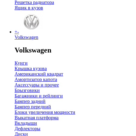
Решетка радиатора
Ящик в кузов
+
-
Volkswagen
Volkswagen
Кунги
Крышка кузова
Американский квадрат
Амортизатор капота
Аксессуары и прочее
Брызговики
Багажники и рейлинги
Бампер задний
Бампер передний
Блоки увеличения мощности
Выкатная платформа
Вкладыши
Дефлекторы
Диски