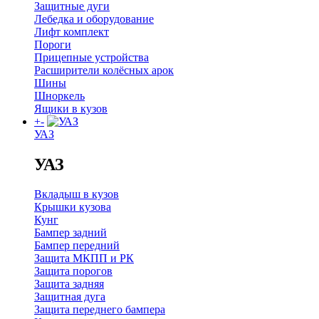
Защитные дуги
Лебедка и оборудование
Лифт комплект
Пороги
Прицепные устройства
Расширители колёсных арок
Шины
Шноркель
Ящики в кузов
+
-
УАЗ
УАЗ
Вкладыш в кузов
Крышки кузова
Кунг
Бампер задний
Бампер передний
Защита МКПП и РК
Защита порогов
Защита задняя
Защитная дуга
Защита переднего бампера