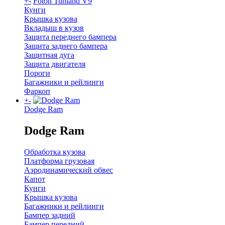
+
-
Foton Tunland V9
Кунги
Крышка кузова
Вкладыш в кузов
Защита переднего бампера
Защита заднего бампера
Защитная дуга
Защита двигателя
Пороги
Багажники и рейлинги
Фаркоп
+
-
Dodge Ram
Dodge Ram
Обработка кузова
Платформа грузовая
Аэродинамический обвес
Капот
Кунги
Крышка кузова
Багажники и рейлинги
Бампер задний
Бампер передний