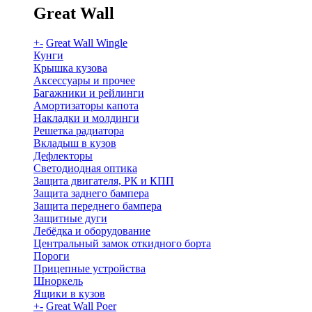
Great Wall
+
-
Great Wall Wingle
Кунги
Крышка кузова
Аксессуары и прочее
Багажники и рейлинги
Амортизаторы капота
Накладки и молдинги
Решетка радиатора
Вкладыш в кузов
Дефлекторы
Светодиодная оптика
Защита двигателя, РК и КПП
Защита заднего бампера
Защита переднего бампера
Защитные дуги
Лебёдка и оборудование
Центральный замок откидного борта
Пороги
Прицепные устройства
Шноркель
Ящики в кузов
+
-
Great Wall Poer