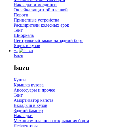
Накладки и молдинги
Оклейка защитной пленкой
Пороги
Прицепные устройства
Расширители колесных арок
Тент
Шноркель
Центральный замок на задний борт
Ящик в кузов
+
-
Isuzu
Isuzu
Кунги
Крышка кузова
Аксессуары и прочее
Тент
Амортизатор капота
Вкладыш в кузов
Задний бампер
Накладки
Механизм плавного открывания борта
Дефлекторы