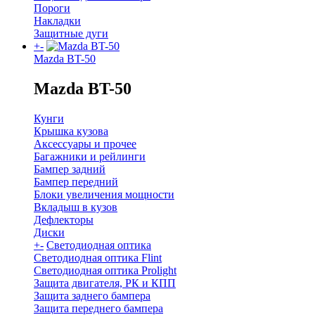
Пороги
Накладки
Защитные дуги
+
-
Mazda BT-50
Mazda BT-50
Кунги
Крышка кузова
Аксессуары и прочее
Багажники и рейлинги
Бампер задний
Бампер передний
Блоки увеличения мощности
Вкладыш в кузов
Дефлекторы
Диски
+
-
Светодиодная оптика
Светодиодная оптика Flint
Светодиодная оптика Prolight
Защита двигателя, РК и КПП
Защита заднего бампера
Защита переднего бампера