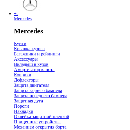
+
-
Mercedes
Mercedes
Кунги
Крышка кузова
Багажники и рейлинги
Аксессуары
Вкладыш в кузов
Амортизатор капота
Коврики
Дефлекторы
Защита двигателя
Защита заднего бампера
Защита переднего бампера
Защитная дуга
Пороги
Накладки
Оклейка защитной пленкой
Прицепные устройства
Механизм открытия борта