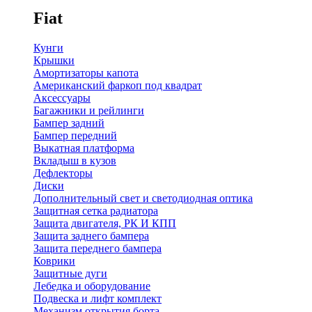
Fiat
Кунги
Крышки
Амортизаторы капота
Американский фаркоп под квадрат
Аксессуары
Багажники и рейлинги
Бампер задний
Бампер передний
Выкатная платформа
Вкладыш в кузов
Дефлекторы
Диски
Дополнительный свет и светодиодная оптика
Защитная сетка радиатора
Защита двигателя, РК И КПП
Защита заднего бампера
Защита переднего бампера
Коврики
Защитные дуги
Лебедка и оборудование
Подвеска и лифт комплект
Механизм открытия борта