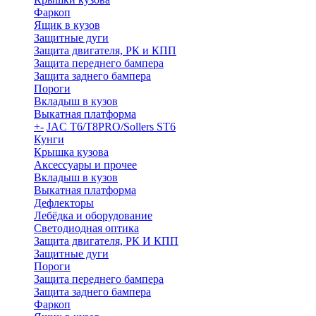
Фаркоп
Ящик в кузов
Защитные дуги
Защита двигателя, РК и КПП
Защита переднего бампера
Защита заднего бампера
Пороги
Вкладыш в кузов
Выкатная платформа
+
-
JAC T6/T8PRO/Sollers ST6
Кунги
Крышка кузова
Аксессуары и прочее
Вкладыш в кузов
Выкатная платформа
Дефлекторы
Лебёдка и оборудование
Светодиодная оптика
Защита двигателя, РК И КПП
Защитные дуги
Пороги
Защита переднего бампера
Защита заднего бампера
Фаркоп