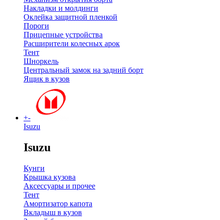
Накладки и молдинги
Оклейка защитной пленкой
Пороги
Прицепные устройства
Расширители колесных арок
Тент
Шноркель
Центральный замок на задний борт
Ящик в кузов
+
-
Isuzu
Isuzu
Кунги
Крышка кузова
Аксессуары и прочее
Тент
Амортизатор капота
Вкладыш в кузов