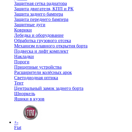
Защитная сетка радиатора
Защита двигателя, КПП и РК
Защита заднего бампера
Защита переднего бампера
Защитные дуги
Коврики
Лебедка и оборудование
Обработка грузового отсека
Механизм плавного открытия борта
Подвеска и лифт комплект
Накладки
Пороги
Прицепные устройства
Расширители колёсных арок
Светодиодная оптика
Тент
Центральный замок заднего борта
Шноркель
Ящики в кузов
+
-
Fiat