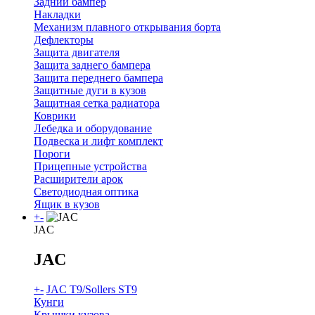
Задний бампер
Накладки
Механизм плавного открывания борта
Дефлекторы
Защита двигателя
Защита заднего бампера
Защита переднего бампера
Защитные дуги в кузов
Защитная сетка радиатора
Коврики
Лебедка и оборудование
Подвеска и лифт комплект
Пороги
Прицепные устройства
Расширители арок
Светодиодная оптика
Ящик в кузов
+
-
JAC
JAC
+
-
JAC T9/Sollers ST9
Кунги
Крышки кузова