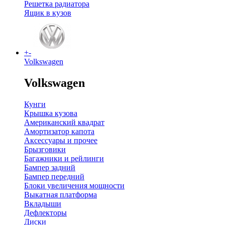
Решетка радиатора
Ящик в кузов
+
-
Volkswagen
Volkswagen
Кунги
Крышка кузова
Американский квадрат
Амортизатор капота
Аксессуары и прочее
Брызговики
Багажники и рейлинги
Бампер задний
Бампер передний
Блоки увеличения мощности
Выкатная платформа
Вкладыши
Дефлекторы
Диски