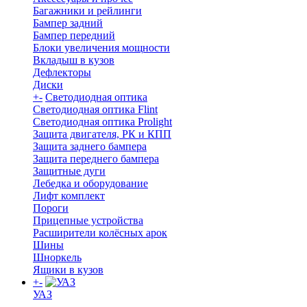
Багажники и рейлинги
Бампер задний
Бампер передний
Блоки увеличения мощности
Вкладыш в кузов
Дефлекторы
Диски
+
-
Светодиодная оптика
Светодиодная оптика Flint
Светодиодная оптика Prolight
Защита двигателя, РК и КПП
Защита заднего бампера
Защита переднего бампера
Защитные дуги
Лебедка и оборудование
Лифт комплект
Пороги
Прицепные устройства
Расширители колёсных арок
Шины
Шноркель
Ящики в кузов
+
-
УАЗ