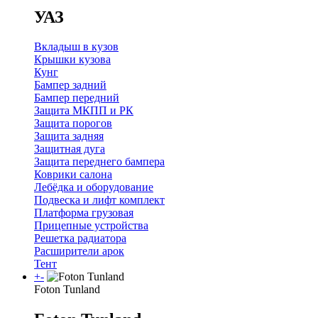
УАЗ
Вкладыш в кузов
Крышки кузова
Кунг
Бампер задний
Бампер передний
Защита МКПП и РК
Защита порогов
Защита задняя
Защитная дуга
Защита переднего бампера
Коврики салона
Лебёдка и оборудование
Подвеска и лифт комплект
Платформа грузовая
Прицепные устройства
Решетка радиатора
Расширители арок
Тент
+
-
Foton Tunland