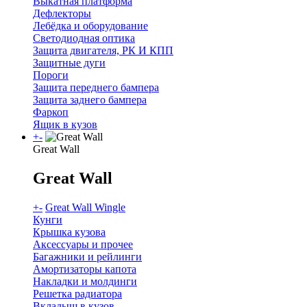
Выкатная платформа
Дефлекторы
Лебёдка и оборудование
Светодиодная оптика
Защита двигателя, РК И КПП
Защитные дуги
Пороги
Защита переднего бампера
Защита заднего бампера
Фаркоп
Ящик в кузов
+
-
Great Wall
Great Wall
+
-
Great Wall Wingle
Кунги
Крышка кузова
Аксессуары и прочее
Багажники и рейлинги
Амортизаторы капота
Накладки и молдинги
Решетка радиатора
Вкладыш в кузов