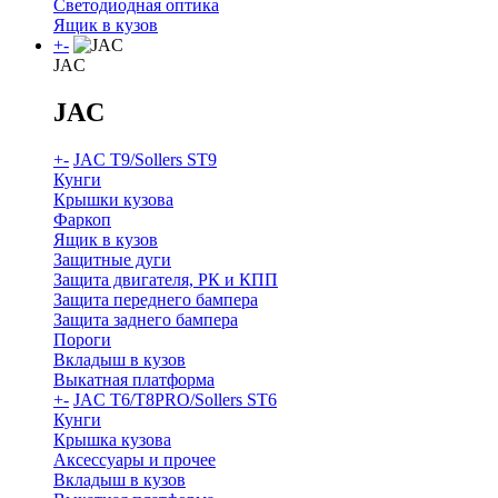
Светодиодная оптика
Ящик в кузов
+
-
JAC
JAC
+
-
JAC T9/Sollers ST9
Кунги
Крышки кузова
Фаркоп
Ящик в кузов
Защитные дуги
Защита двигателя, РК и КПП
Защита переднего бампера
Защита заднего бампера
Пороги
Вкладыш в кузов
Выкатная платформа
+
-
JAC T6/T8PRO/Sollers ST6
Кунги
Крышка кузова
Аксессуары и прочее
Вкладыш в кузов