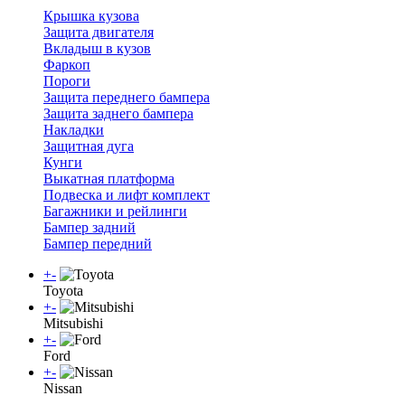
Крышка кузова
Защита двигателя
Вкладыш в кузов
Фаркоп
Пороги
Защита переднего бампера
Защита заднего бампера
Накладки
Защитная дуга
Кунги
Выкатная платформа
Подвеска и лифт комплект
Багажники и рейлинги
Бампер задний
Бампер передний
+
-
Toyota
+
-
Mitsubishi
+
-
Ford
+
-
Nissan