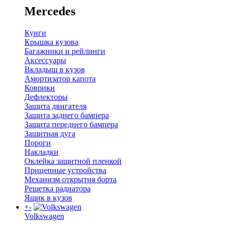
Mercedes
Кунги
Крышка кузова
Багажники и рейлинги
Аксессуары
Вкладыш в кузов
Амортизатор капота
Коврики
Дефлекторы
Защита двигателя
Защита заднего бампера
Защита переднего бампера
Защитная дуга
Пороги
Накладки
Оклейка защитной пленкой
Прицепные устройства
Механизм открытия борта
Решетка радиатора
Ящик в кузов
+
-
Volkswagen