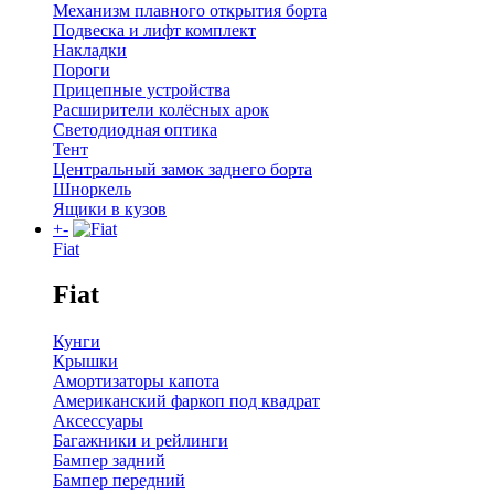
Механизм плавного открытия борта
Подвеска и лифт комплект
Накладки
Пороги
Прицепные устройства
Расширители колёсных арок
Светодиодная оптика
Тент
Центральный замок заднего борта
Шноркель
Ящики в кузов
+
-
Fiat
Fiat
Кунги
Крышки
Амортизаторы капота
Американский фаркоп под квадрат
Аксессуары
Багажники и рейлинги
Бампер задний
Бампер передний