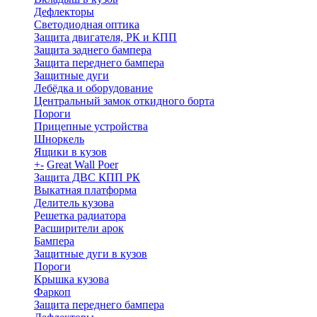
Дефлекторы
Светодиодная оптика
Защита двигателя, РК и КПП
Защита заднего бампера
Защита переднего бампера
Защитные дуги
Лебёдка и оборудование
Центральный замок откидного борта
Пороги
Прицепные устройства
Шноркель
Ящики в кузов
+
-
Great Wall Poer
Защита ДВС КПП РК
Выкатная платформа
Делитель кузова
Решетка радиатора
Расширители арок
Бампера
Защитные дуги в кузов
Пороги
Крышка кузова
Фаркоп
Защита переднего бампера