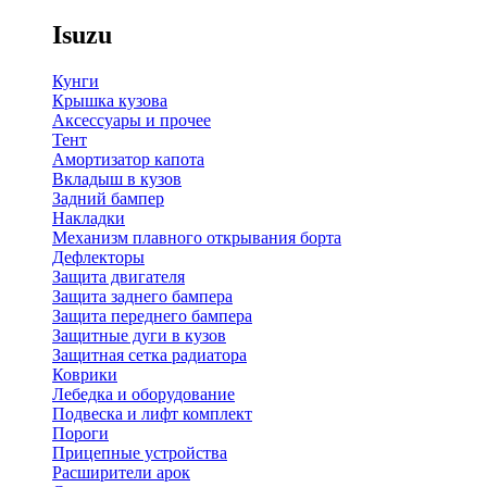
Isuzu
Кунги
Крышка кузова
Аксессуары и прочее
Тент
Амортизатор капота
Вкладыш в кузов
Задний бампер
Накладки
Механизм плавного открывания борта
Дефлекторы
Защита двигателя
Защита заднего бампера
Защита переднего бампера
Защитные дуги в кузов
Защитная сетка радиатора
Коврики
Лебедка и оборудование
Подвеска и лифт комплект
Пороги
Прицепные устройства
Расширители арок