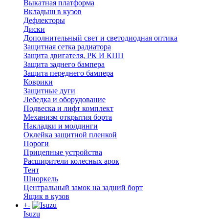
Выкатная платформа
Вкладыш в кузов
Дефлекторы
Диски
Дополнительный свет и светодиодная оптика
Защитная сетка радиатора
Защита двигателя, РК И КПП
Защита заднего бампера
Защита переднего бампера
Коврики
Защитные дуги
Лебедка и оборудование
Подвеска и лифт комплект
Механизм открытия борта
Накладки и молдинги
Оклейка защитной пленкой
Пороги
Прицепные устройства
Расширители колесных арок
Тент
Шноркель
Центральный замок на задний борт
Ящик в кузов
+
-
Isuzu