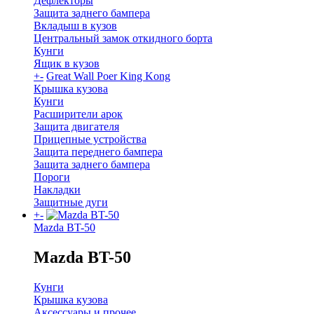
Дефлекторы
Защита заднего бампера
Вкладыш в кузов
Центральный замок откидного борта
Кунги
Ящик в кузов
+
-
Great Wall Poer King Kong
Крышка кузова
Кунги
Расширители арок
Защита двигателя
Прицепные устройства
Защита переднего бампера
Защита заднего бампера
Пороги
Накладки
Защитные дуги
+
-
Mazda BT-50
Mazda BT-50
Кунги
Крышка кузова
Аксессуары и прочее