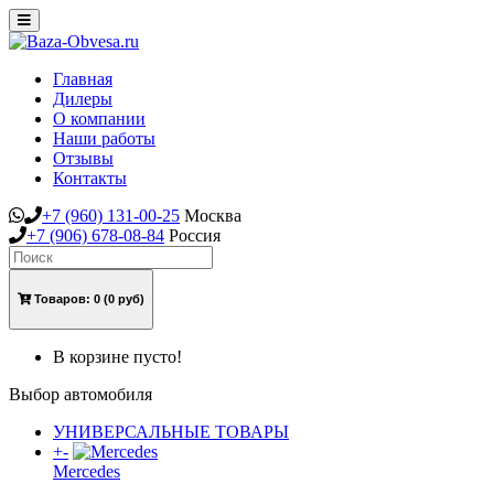
Toggle
navigation
Главная
Дилеры
О компании
Наши работы
Отзывы
Контакты
+7
(960)
131-00-25
Москва
+7
(906)
678-08-84
Россия
Товаров:
0
(0 руб)
В корзине пусто!
Выбор автомобиля
УНИВЕРСАЛЬНЫЕ ТОВАРЫ
+
-
Mercedes