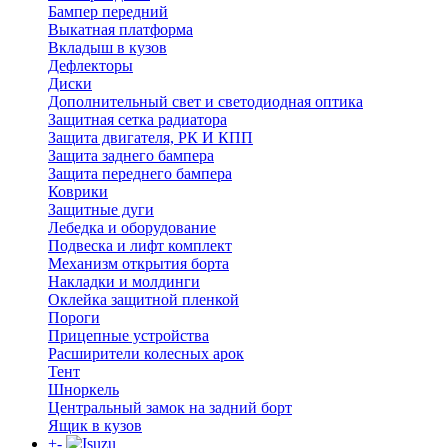
Бампер передний
Выкатная платформа
Вкладыш в кузов
Дефлекторы
Диски
Дополнительный свет и светодиодная оптика
Защитная сетка радиатора
Защита двигателя, РК И КПП
Защита заднего бампера
Защита переднего бампера
Коврики
Защитные дуги
Лебедка и оборудование
Подвеска и лифт комплект
Механизм открытия борта
Накладки и молдинги
Оклейка защитной пленкой
Пороги
Прицепные устройства
Расширители колесных арок
Тент
Шноркель
Центральный замок на задний борт
Ящик в кузов
+
-