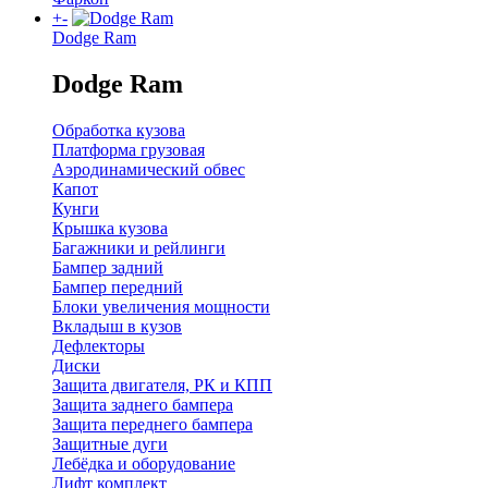
+
-
Dodge Ram
Dodge Ram
Обработка кузова
Платформа грузовая
Аэродинамический обвес
Капот
Кунги
Крышка кузова
Багажники и рейлинги
Бампер задний
Бампер передний
Блоки увеличения мощности
Вкладыш в кузов
Дефлекторы
Диски
Защита двигателя, РК и КПП
Защита заднего бампера
Защита переднего бампера
Защитные дуги
Лебёдка и оборудование
Лифт комплект