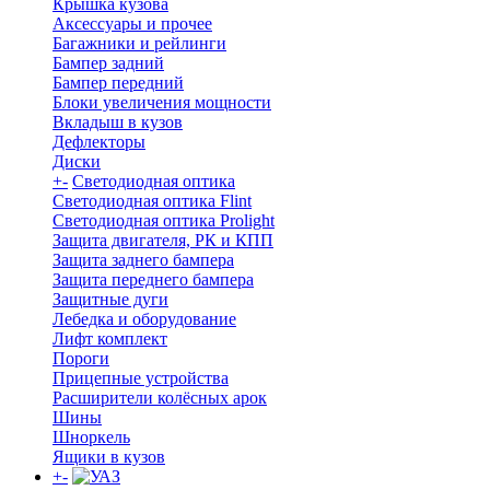
Крышка кузова
Аксессуары и прочее
Багажники и рейлинги
Бампер задний
Бампер передний
Блоки увеличения мощности
Вкладыш в кузов
Дефлекторы
Диски
+
-
Светодиодная оптика
Светодиодная оптика Flint
Светодиодная оптика Prolight
Защита двигателя, РК и КПП
Защита заднего бампера
Защита переднего бампера
Защитные дуги
Лебедка и оборудование
Лифт комплект
Пороги
Прицепные устройства
Расширители колёсных арок
Шины
Шноркель
Ящики в кузов
+
-