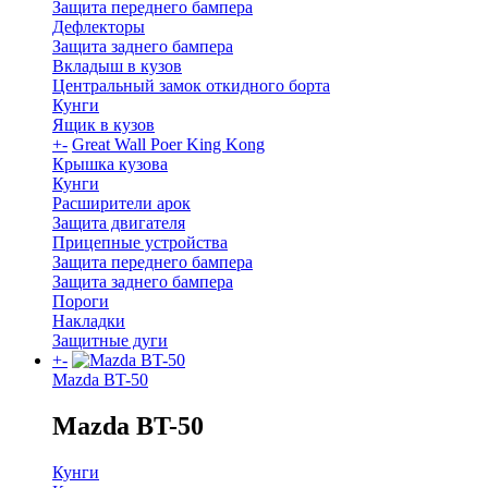
Защита переднего бампера
Дефлекторы
Защита заднего бампера
Вкладыш в кузов
Центральный замок откидного борта
Кунги
Ящик в кузов
+
-
Great Wall Poer King Kong
Крышка кузова
Кунги
Расширители арок
Защита двигателя
Прицепные устройства
Защита переднего бампера
Защита заднего бампера
Пороги
Накладки
Защитные дуги
+
-
Mazda BT-50
Mazda BT-50
Кунги