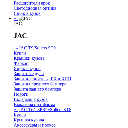
Расширители арок
Светодиодная оптика
Ящик в кузов
+
-
JAC
JAC
+
-
JAC T9/Sollers ST9
Кунги
Крышки кузова
Фаркоп
Ящик в кузов
Защитные дуги
Защита двигателя, РК и КПП
Защита переднего бампера
Защита заднего бампера
Пороги
Вкладыш в кузов
Выкатная платформа
+
-
JAC T6/T8PRO/Sollers ST6
Кунги
Крышка кузова
Аксессуары и прочее