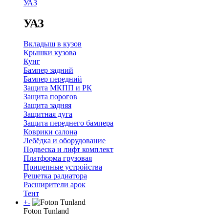
УАЗ
УАЗ
Вкладыш в кузов
Крышки кузова
Кунг
Бампер задний
Бампер передний
Защита МКПП и РК
Защита порогов
Защита задняя
Защитная дуга
Защита переднего бампера
Коврики салона
Лебёдка и оборудование
Подвеска и лифт комплект
Платформа грузовая
Прицепные устройства
Решетка радиатора
Расширители арок
Тент
+
-
Foton Tunland