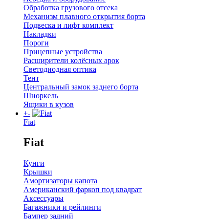
Обработка грузового отсека
Механизм плавного открытия борта
Подвеска и лифт комплект
Накладки
Пороги
Прицепные устройства
Расширители колёсных арок
Светодиодная оптика
Тент
Центральный замок заднего борта
Шноркель
Ящики в кузов
+
-
Fiat
Fiat
Кунги
Крышки
Амортизаторы капота
Американский фаркоп под квадрат
Аксессуары
Багажники и рейлинги
Бампер задний