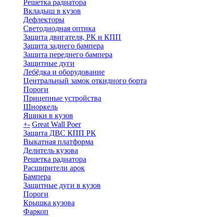
Решетка радиатора
Вкладыш в кузов
Дефлекторы
Светодиодная оптика
Защита двигателя, РК и КПП
Защита заднего бампера
Защита переднего бампера
Защитные дуги
Лебёдка и оборудование
Центральный замок откидного борта
Пороги
Прицепные устройства
Шноркель
Ящики в кузов
+
-
Great Wall Poer
Защита ДВС КПП РК
Выкатная платформа
Делитель кузова
Решетка радиатора
Расширители арок
Бампера
Защитные дуги в кузов
Пороги
Крышка кузова
Фаркоп