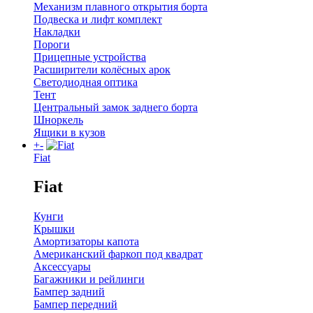
Механизм плавного открытия борта
Подвеска и лифт комплект
Накладки
Пороги
Прицепные устройства
Расширители колёсных арок
Светодиодная оптика
Тент
Центральный замок заднего борта
Шноркель
Ящики в кузов
+
-
Fiat
Fiat
Кунги
Крышки
Амортизаторы капота
Американский фаркоп под квадрат
Аксессуары
Багажники и рейлинги
Бампер задний
Бампер передний