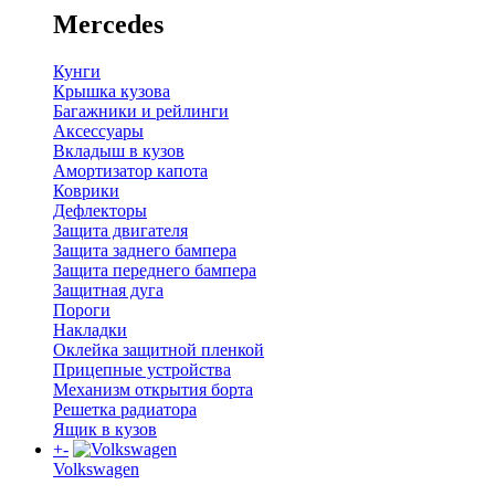
Mercedes
Кунги
Крышка кузова
Багажники и рейлинги
Аксессуары
Вкладыш в кузов
Амортизатор капота
Коврики
Дефлекторы
Защита двигателя
Защита заднего бампера
Защита переднего бампера
Защитная дуга
Пороги
Накладки
Оклейка защитной пленкой
Прицепные устройства
Механизм открытия борта
Решетка радиатора
Ящик в кузов
+
-
Volkswagen