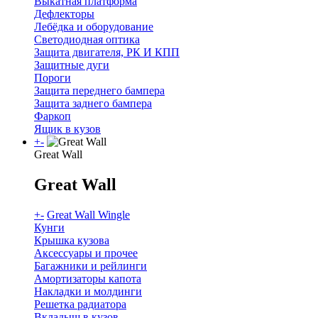
Выкатная платформа
Дефлекторы
Лебёдка и оборудование
Светодиодная оптика
Защита двигателя, РК И КПП
Защитные дуги
Пороги
Защита переднего бампера
Защита заднего бампера
Фаркоп
Ящик в кузов
+
-
Great Wall
Great Wall
+
-
Great Wall Wingle
Кунги
Крышка кузова
Аксессуары и прочее
Багажники и рейлинги
Амортизаторы капота
Накладки и молдинги
Решетка радиатора
Вкладыш в кузов