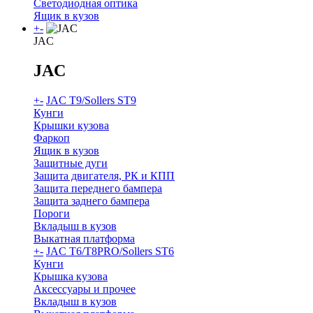
Светодиодная оптика
Ящик в кузов
+
-
JAC
JAC
+
-
JAC T9/Sollers ST9
Кунги
Крышки кузова
Фаркоп
Ящик в кузов
Защитные дуги
Защита двигателя, РК и КПП
Защита переднего бампера
Защита заднего бампера
Пороги
Вкладыш в кузов
Выкатная платформа
+
-
JAC T6/T8PRO/Sollers ST6
Кунги
Крышка кузова
Аксессуары и прочее
Вкладыш в кузов