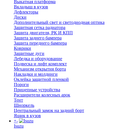
Выкатная платформа
Вкладыш в кузов
Дефлекторы
Диски
Дополнительный свет и светодиодная оптика
Защитная сетка радиатора
Защита двигателя, РК И КПП
Защита заднего бампера
Защита переднего бампера
Коврики
Защитные дуги
Лебедка и оборудование
Подвеска и лифт комплект
Механизм открытия борта
Накладки и молдинги
Оклейка защитной пленкой
Пороги
Прицепные устройства
Расширители колесных арок
Тент
Шноркель
Центральный замок на задний борт
Ящик в кузов
+
-
Isuzu