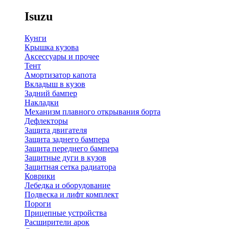
Isuzu
Кунги
Крышка кузова
Аксессуары и прочее
Тент
Амортизатор капота
Вкладыш в кузов
Задний бампер
Накладки
Механизм плавного открывания борта
Дефлекторы
Защита двигателя
Защита заднего бампера
Защита переднего бампера
Защитные дуги в кузов
Защитная сетка радиатора
Коврики
Лебедка и оборудование
Подвеска и лифт комплект
Пороги
Прицепные устройства
Расширители арок