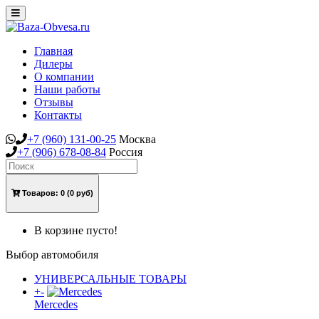
Toggle
navigation
Главная
Дилеры
О компании
Наши работы
Отзывы
Контакты
+7
(960)
131-00-25
Москва
+7
(906)
678-08-84
Россия
Товаров:
0
(0 руб)
В корзине пусто!
Выбор автомобиля
УНИВЕРСАЛЬНЫЕ ТОВАРЫ
+
-
Mercedes