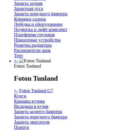
Защита задняя
Защитная дуга
Защита переднего бампера
Коврики салона
Лебёдка и оборудование
Подвеска и лифт комплект
Платформа грузовая
Прицепные устройства
Решетка радиатора
Расширители арок
Тент
+
-
Foton Tunland
Foton Tunland
+
-
Foton Tunland G7
Кунги
Крышка кузова
Вкладыш в кузов
Защита заднего бампера
Защита переднего бампера
Защита двигателя
Пороги