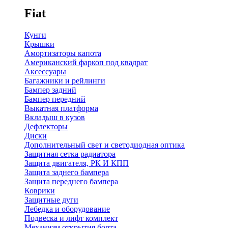
Fiat
Кунги
Крышки
Амортизаторы капота
Американский фаркоп под квадрат
Аксессуары
Багажники и рейлинги
Бампер задний
Бампер передний
Выкатная платформа
Вкладыш в кузов
Дефлекторы
Диски
Дополнительный свет и светодиодная оптика
Защитная сетка радиатора
Защита двигателя, РК И КПП
Защита заднего бампера
Защита переднего бампера
Коврики
Защитные дуги
Лебедка и оборудование
Подвеска и лифт комплект
Механизм открытия борта