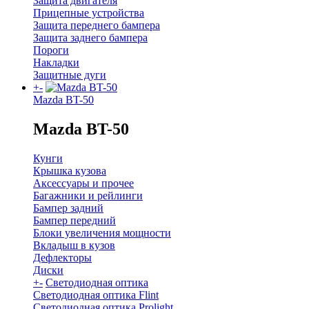
Защита двигателя
Прицепные устройства
Защита переднего бампера
Защита заднего бампера
Пороги
Накладки
Защитные дуги
+
-
Mazda BT-50
Mazda BT-50
Кунги
Крышка кузова
Аксессуары и прочее
Багажники и рейлинги
Бампер задний
Бампер передний
Блоки увеличения мощности
Вкладыш в кузов
Дефлекторы
Диски
+
-
Светодиодная оптика
Светодиодная оптика Flint
Светодиодная оптика Prolight