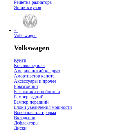
Решетка радиатора
Ящик в кузов
+
-
Volkswagen
Volkswagen
Кунги
Крышка кузова
Американский квадрат
Амортизатор капота
Аксессуары и прочее
Брызговики
Багажники и рейлинги
Бампер задний
Бампер передний
Блоки увеличения мощности
Выкатная платформа
Вкладыши
Дефлекторы
Диски