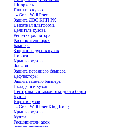
Шноркель
Ящики в кузов
+
-
Great Wall Poer
Защита ДВС КПП РК
Выкатная платформа
Делитель кузова
Решетка радиатора
Расширители арок
Бампера
Защитные дуги в кузов
Пороги
Крышка кузова
Фаркоп
Защита переднего бампера
Дефлекторы
Защита заднего бампера
Вкладыш в кузов
Центральный замок откидного борта
Кунги
Ящик в кузов
+
-
Great Wall Poer King Kong
Крышка кузова
Кунги
Расширители арок