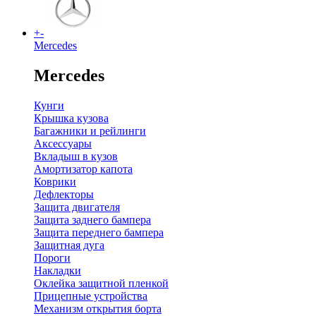
+
-
Mercedes
Mercedes
Кунги
Крышка кузова
Багажники и рейлинги
Аксессуары
Вкладыш в кузов
Амортизатор капота
Коврики
Дефлекторы
Защита двигателя
Защита заднего бампера
Защита переднего бампера
Защитная дуга
Пороги
Накладки
Оклейка защитной пленкой
Прицепные устройства
Механизм открытия борта