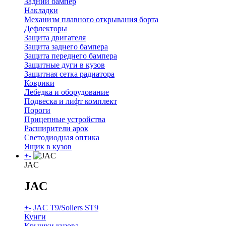
Задний бампер
Накладки
Механизм плавного открывания борта
Дефлекторы
Защита двигателя
Защита заднего бампера
Защита переднего бампера
Защитные дуги в кузов
Защитная сетка радиатора
Коврики
Лебедка и оборудование
Подвеска и лифт комплект
Пороги
Прицепные устройства
Расширители арок
Светодиодная оптика
Ящик в кузов
+
-
JAC
JAC
+
-
JAC T9/Sollers ST9
Кунги
Крышки кузова