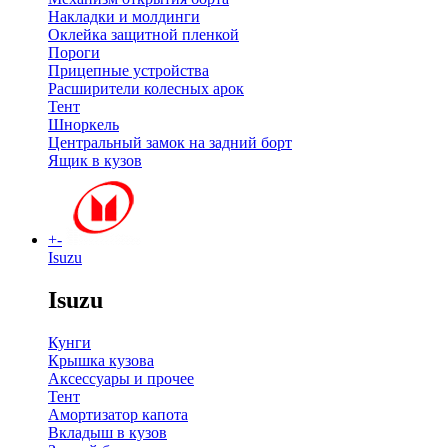
Накладки и молдинги
Оклейка защитной пленкой
Пороги
Прицепные устройства
Расширители колесных арок
Тент
Шноркель
Центральный замок на задний борт
Ящик в кузов
+
-
Isuzu
Isuzu
Кунги
Крышка кузова
Аксессуары и прочее
Тент
Амортизатор капота
Вкладыш в кузов