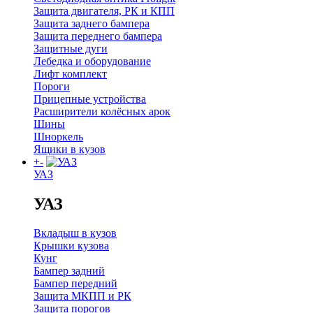
Защита двигателя, РК и КПП
Защита заднего бампера
Защита переднего бампера
Защитные дуги
Лебедка и оборудование
Лифт комплект
Пороги
Прицепные устройства
Расширители колёсных арок
Шины
Шноркель
Ящики в кузов
+
-
УАЗ
УАЗ
Вкладыш в кузов
Крышки кузова
Кунг
Бампер задний
Бампер передний
Защита МКПП и РК
Защита порогов