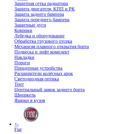
Защитная сетка радиатора
Защита двигателя, КПП и РК
Защита заднего бампера
Защита переднего бампера
Защитные дуги
Коврики
Лебедка и оборудование
Обработка грузового отсека
Механизм плавного открытия борта
Подвеска и лифт комплект
Накладки
Пороги
Прицепные устройства
Расширители колёсных арок
Светодиодная оптика
Тент
Центральный замок заднего борта
Шноркель
Ящики в кузов
+
-
Fiat