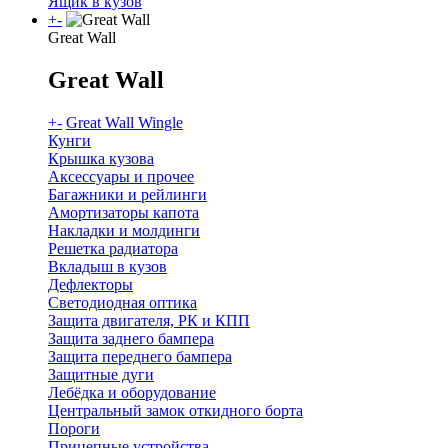
Ящик в кузов
+
-
Great Wall
Great Wall
+
-
Great Wall Wingle
Кунги
Крышка кузова
Аксессуары и прочее
Багажники и рейлинги
Амортизаторы капота
Накладки и молдинги
Решетка радиатора
Вкладыш в кузов
Дефлекторы
Светодиодная оптика
Защита двигателя, РК и КПП
Защита заднего бампера
Защита переднего бампера
Защитные дуги
Лебёдка и оборудование
Центральный замок откидного борта
Пороги
Прицепные устройства