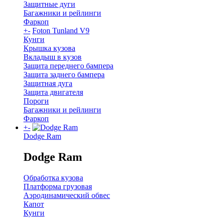
Защитные дуги
Багажники и рейлинги
Фаркоп
+
-
Foton Tunland V9
Кунги
Крышка кузова
Вкладыш в кузов
Защита переднего бампера
Защита заднего бампера
Защитная дуга
Защита двигателя
Пороги
Багажники и рейлинги
Фаркоп
+
-
Dodge Ram
Dodge Ram
Обработка кузова
Платформа грузовая
Аэродинамический обвес
Капот
Кунги