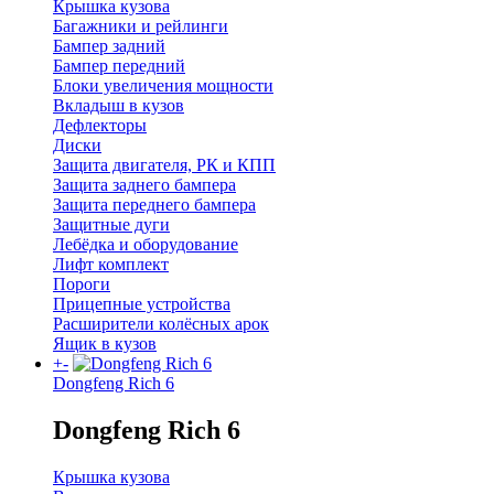
Крышка кузова
Багажники и рейлинги
Бампер задний
Бампер передний
Блоки увеличения мощности
Вкладыш в кузов
Дефлекторы
Диски
Защита двигателя, РК и КПП
Защита заднего бампера
Защита переднего бампера
Защитные дуги
Лебёдка и оборудование
Лифт комплект
Пороги
Прицепные устройства
Расширители колёсных арок
Ящик в кузов
+
-
Dongfeng Rich 6
Dongfeng Rich 6
Крышка кузова