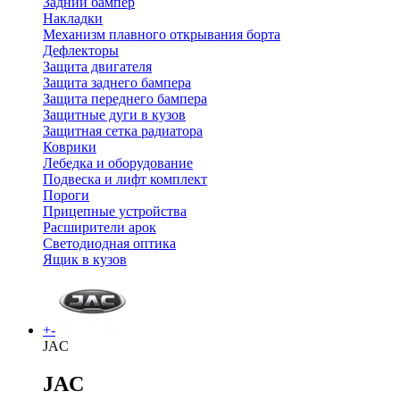
Задний бампер
Накладки
Механизм плавного открывания борта
Дефлекторы
Защита двигателя
Защита заднего бампера
Защита переднего бампера
Защитные дуги в кузов
Защитная сетка радиатора
Коврики
Лебедка и оборудование
Подвеска и лифт комплект
Пороги
Прицепные устройства
Расширители арок
Светодиодная оптика
Ящик в кузов
+
-
JAC
JAC