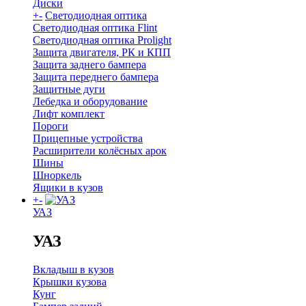
Диски
+
-
Светодиодная оптика
Светодиодная оптика Flint
Светодиодная оптика Prolight
Защита двигателя, РК и КПП
Защита заднего бампера
Защита переднего бампера
Защитные дуги
Лебедка и оборудование
Лифт комплект
Пороги
Прицепные устройства
Расширители колёсных арок
Шины
Шноркель
Ящики в кузов
+
-
УАЗ
УАЗ
Вкладыш в кузов
Крышки кузова
Кунг