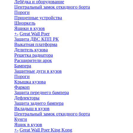
Лебёдка и оборудование
Центральный замок откидного борта
Пороги
Прицепные устройства
Шноркель
Ящики в кузов
+
-
Great Wall Poer
Защита ДВС КПП РК
Выкатная платформа
Делитель кузова
Решетка радиатора
Расширители арок
Бампера
Защитные дуги в кузов
Пороги
Крышка кузова
Фаркоп
Защита переднего бампера
Дефлекторы
Защита заднего бампера
Вкладыш в кузов
Центральный замок откидного борта
Кунги
Ящик в кузов
+
-
Great Wall Poer King Kong