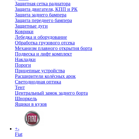
Защитная сетка радиатора
Защита двигателя, КПП и РК
Защита заднего бампера
Защита переднего бампера
Защитные дуги
Коврики
Лебедка и оборудование
Обработка грузового отсека
Механизм плавного открытия борта
Подвеска и лифт комплект
Накладки
Пороги
Прицепные устройства
Расширители колёсных арок
Светодиодная оптика
Тент
Центральный замок заднего борта
Шноркель
Ящики в кузов
+
-
Fiat