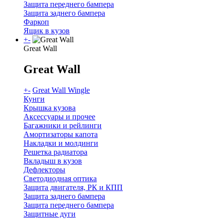
Защита переднего бампера
Защита заднего бампера
Фаркоп
Ящик в кузов
+
-
Great Wall
Great Wall
+
-
Great Wall Wingle
Кунги
Крышка кузова
Аксессуары и прочее
Багажники и рейлинги
Амортизаторы капота
Накладки и молдинги
Решетка радиатора
Вкладыш в кузов
Дефлекторы
Светодиодная оптика
Защита двигателя, РК и КПП
Защита заднего бампера
Защита переднего бампера
Защитные дуги