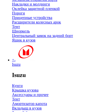
Накладки и молдинги
Оклейка защитной пленкой
Пороги
Прицепные устройства
Расширители колесных арок
Тент
Шноркель
Центральный замок на задний борт
Ящик в кузов
+
-
Isuzu
Isuzu
Кунги
Крышка кузова
Аксессуары и прочее
Тент
Амортизатор капота
Вкладыш в кузов