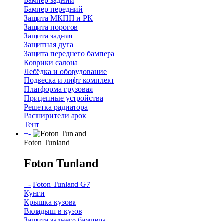
Бампер задний
Бампер передний
Защита МКПП и РК
Защита порогов
Защита задняя
Защитная дуга
Защита переднего бампера
Коврики салона
Лебёдка и оборудование
Подвеска и лифт комплект
Платформа грузовая
Прицепные устройства
Решетка радиатора
Расширители арок
Тент
+
-
Foton Tunland
Foton Tunland
+
-
Foton Tunland G7
Кунги
Крышка кузова
Вкладыш в кузов
Защита заднего бампера