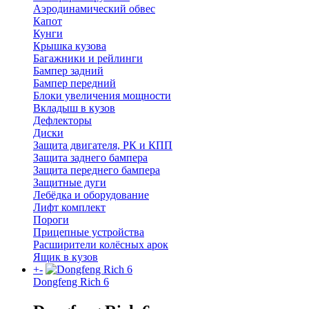
Аэродинамический обвес
Капот
Кунги
Крышка кузова
Багажники и рейлинги
Бампер задний
Бампер передний
Блоки увеличения мощности
Вкладыш в кузов
Дефлекторы
Диски
Защита двигателя, РК и КПП
Защита заднего бампера
Защита переднего бампера
Защитные дуги
Лебёдка и оборудование
Лифт комплект
Пороги
Прицепные устройства
Расширители колёсных арок
Ящик в кузов
+
-
Dongfeng Rich 6