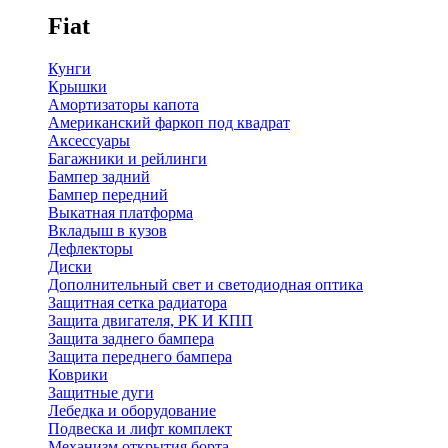
Fiat
Кунги
Крышки
Амортизаторы капота
Американский фаркоп под квадрат
Аксессуары
Багажники и рейлинги
Бампер задний
Бампер передний
Выкатная платформа
Вкладыш в кузов
Дефлекторы
Диски
Дополнительный свет и светодиодная оптика
Защитная сетка радиатора
Защита двигателя, РК И КПП
Защита заднего бампера
Защита переднего бампера
Коврики
Защитные дуги
Лебедка и оборудование
Подвеска и лифт комплект
Механизм открытия борта