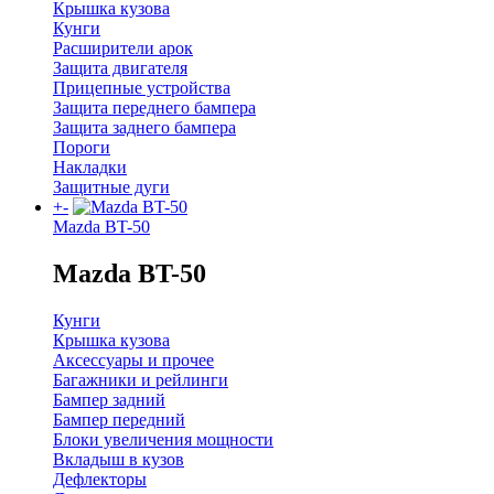
Крышка кузова
Кунги
Расширители арок
Защита двигателя
Прицепные устройства
Защита переднего бампера
Защита заднего бампера
Пороги
Накладки
Защитные дуги
+
-
Mazda BT-50
Mazda BT-50
Кунги
Крышка кузова
Аксессуары и прочее
Багажники и рейлинги
Бампер задний
Бампер передний
Блоки увеличения мощности
Вкладыш в кузов
Дефлекторы