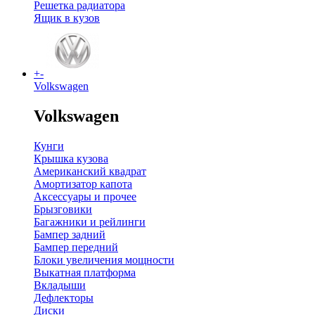
Решетка радиатора
Ящик в кузов
+
-
Volkswagen
Volkswagen
Кунги
Крышка кузова
Американский квадрат
Амортизатор капота
Аксессуары и прочее
Брызговики
Багажники и рейлинги
Бампер задний
Бампер передний
Блоки увеличения мощности
Выкатная платформа
Вкладыши
Дефлекторы
Диски