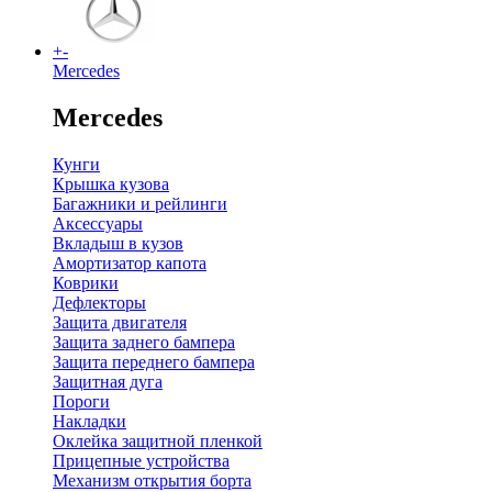
+
-
Mercedes
Mercedes
Кунги
Крышка кузова
Багажники и рейлинги
Аксессуары
Вкладыш в кузов
Амортизатор капота
Коврики
Дефлекторы
Защита двигателя
Защита заднего бампера
Защита переднего бампера
Защитная дуга
Пороги
Накладки
Оклейка защитной пленкой
Прицепные устройства
Механизм открытия борта