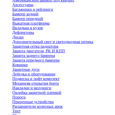
Американский фаркоп под квадрат
Аксессуары
Багажники и рейлинги
Бампер задний
Бампер передний
Выкатная платформа
Вкладыш в кузов
Дефлекторы
Диски
Дополнительный свет и светодиодная оптика
Защитная сетка радиатора
Защита двигателя, РК И КПП
Защита заднего бампера
Защита переднего бампера
Коврики
Защитные дуги
Лебедка и оборудование
Подвеска и лифт комплект
Механизм открытия борта
Накладки и молдинги
Оклейка защитной пленкой
Пороги
Прицепные устройства
Расширители колесных арок
Тент