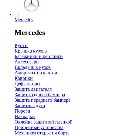
+
-
Mercedes
Mercedes
Кунги
Крышка кузова
Багажники и рейлинги
Аксессуары
Вкладыш в кузов
Амортизатор капота
Коврики
Дефлекторы
Защита двигателя
Защита заднего бампера
Защита переднего бампера
Защитная дуга
Пороги
Накладки
Оклейка защитной пленкой
Прицепные устройства
Механизм открытия борта