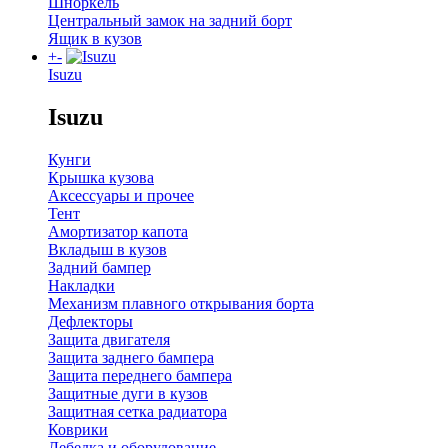
Шноркель
Центральный замок на задний борт
Ящик в кузов
+
-
Isuzu
Isuzu
Кунги
Крышка кузова
Аксессуары и прочее
Тент
Амортизатор капота
Вкладыш в кузов
Задний бампер
Накладки
Механизм плавного открывания борта
Дефлекторы
Защита двигателя
Защита заднего бампера
Защита переднего бампера
Защитные дуги в кузов
Защитная сетка радиатора
Коврики
Лебедка и оборудование