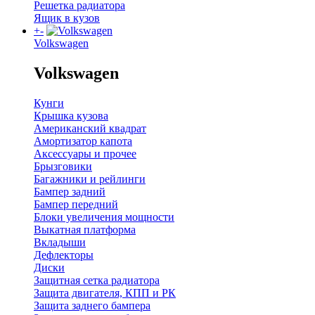
Решетка радиатора
Ящик в кузов
+
-
Volkswagen
Volkswagen
Кунги
Крышка кузова
Американский квадрат
Амортизатор капота
Аксессуары и прочее
Брызговики
Багажники и рейлинги
Бампер задний
Бампер передний
Блоки увеличения мощности
Выкатная платформа
Вкладыши
Дефлекторы
Диски
Защитная сетка радиатора
Защита двигателя, КПП и РК
Защита заднего бампера