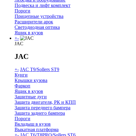
Подвеска и лифт комплект
Пороги
Прицепные устройства
Расширители арок
Светодиодная оптика
Ящик в кузов
+
-
JAC
JAC
+
-
JAC T9/Sollers ST9
Кунги
Крышки кузова
Фаркоп
Ящик в кузов
Защитные дуги
Защита двигателя, РК и КПП
Защита переднего бампера
Защита заднего бампера
Пороги
Вкладыш в кузов
Выкатная платформа
+
-
JAC T6/T8PRO/Sollers ST6