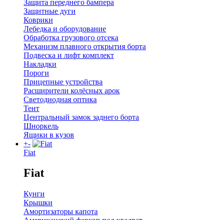
Защита переднего бампера
Защитные дуги
Коврики
Лебедка и оборудование
Обработка грузового отсека
Механизм плавного открытия борта
Подвеска и лифт комплект
Накладки
Пороги
Прицепные устройства
Расширители колёсных арок
Светодиодная оптика
Тент
Центральный замок заднего борта
Шноркель
Ящики в кузов
+
-
Fiat
Fiat
Кунги
Крышки
Амортизаторы капота