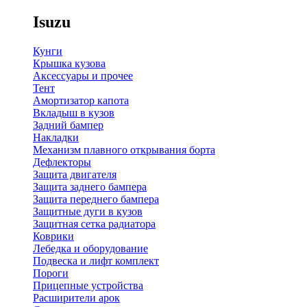
Isuzu
Кунги
Крышка кузова
Аксессуары и прочее
Тент
Амортизатор капота
Вкладыш в кузов
Задний бампер
Накладки
Механизм плавного открывания борта
Дефлекторы
Защита двигателя
Защита заднего бампера
Защита переднего бампера
Защитные дуги в кузов
Защитная сетка радиатора
Коврики
Лебедка и оборудование
Подвеска и лифт комплект
Пороги
Прицепные устройства
Расширители арок