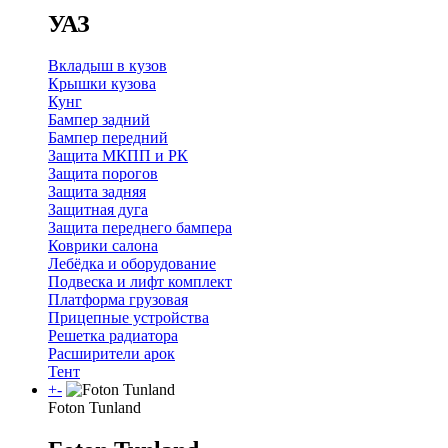
УАЗ
Вкладыш в кузов
Крышки кузова
Кунг
Бампер задний
Бампер передний
Защита МКПП и РК
Защита порогов
Защита задняя
Защитная дуга
Защита переднего бампера
Коврики салона
Лебёдка и оборудование
Подвеска и лифт комплект
Платформа грузовая
Прицепные устройства
Решетка радиатора
Расширители арок
Тент
+
-
Foton Tunland