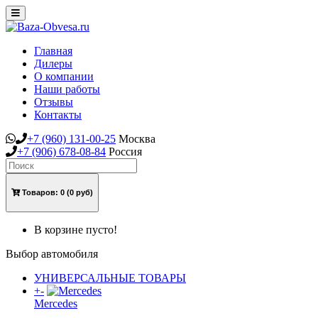
Toggle
navigation
Главная
Дилеры
О компании
Наши работы
Отзывы
Контакты
+7
(960)
131-00-25
Москва
+7
(906)
678-08-84
Россия
Товаров:
0
(0 руб)
В корзине пусто!
Выбор автомобиля
УНИВЕРСАЛЬНЫЕ ТОВАРЫ
+
-
Mercedes