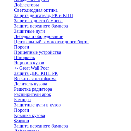
Дефлекторы
Светодиодная оптика
Защита двигателя, РК и КПП
Защита заднего бампера
Защита переднего бампера
Защитные дуги
Лебёдка и оборудование
Центральный замок откидного борта
Пороги
Прицепные устройства
Шноркель
Ящики в кузов
+
-
Great Wall Poer
Защита ДВС КПП РК
Выкатная платформа
Делитель кузова
Решетка радиатора
Расширители арок
Бампера
Защитные дуги в кузов
Пороги
Крышка кузова
Фаркоп
Защита переднего бампера