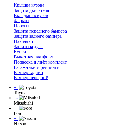
Крышка кузова
Защита двигателя
Вкладыш в кузов
Фаркоп
Пороги
Защита переднего бампера
Защита заднего бампера
Накладки
Защитная дуга
Кунги
Выкатная платформа
Подвеска и лифт комплект
Багажники и рейлинги
Бампер задний
Бампер передний
+
-
Toyota
+
-
Mitsubishi
+
-
Ford
+
-
Nissan