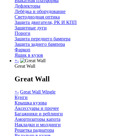
Выкатная платформа
Дефлекторы
Лебёдка и оборудование
Светодиодная оптика
Защита двигателя, РК И КПП
Защитные дуги
Пороги
Защита переднего бампера
Защита заднего бампера
Фаркоп
Ящик в кузов
+
-
Great Wall
Great Wall
+
-
Great Wall Wingle
Кунги
Крышка кузова
Аксессуары и прочее
Багажники и рейлинги
Амортизаторы капота
Накладки и молдинги
Решетка радиатора
Вкладыш в кузов