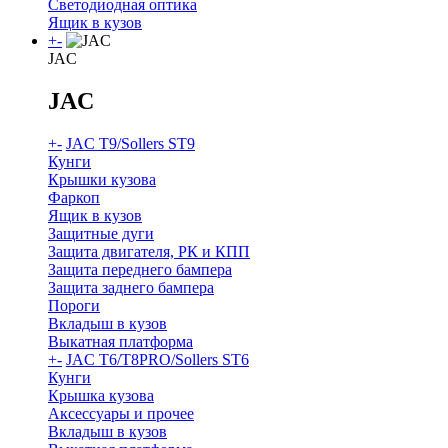
Светодиодная оптика
Ящик в кузов
+
-
JAC
JAC
+
-
JAC T9/Sollers ST9
Кунги
Крышки кузова
Фаркоп
Ящик в кузов
Защитные дуги
Защита двигателя, РК и КПП
Защита переднего бампера
Защита заднего бампера
Пороги
Вкладыш в кузов
Выкатная платформа
+
-
JAC T6/T8PRO/Sollers ST6
Кунги
Крышка кузова
Аксессуары и прочее
Вкладыш в кузов