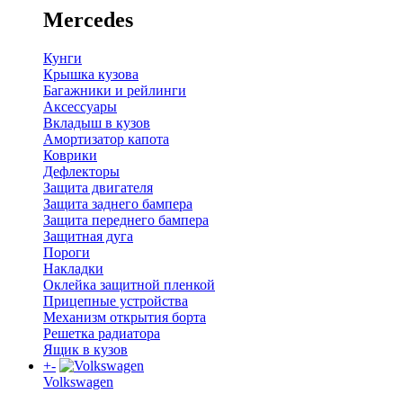
Mercedes
Кунги
Крышка кузова
Багажники и рейлинги
Аксессуары
Вкладыш в кузов
Амортизатор капота
Коврики
Дефлекторы
Защита двигателя
Защита заднего бампера
Защита переднего бампера
Защитная дуга
Пороги
Накладки
Оклейка защитной пленкой
Прицепные устройства
Механизм открытия борта
Решетка радиатора
Ящик в кузов
+
-
Volkswagen