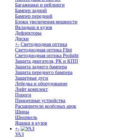
Багажники и рейлинги
Бампер задний
Бампер передний
Блоки увеличения мощности
Вкладыш в кузов
Дефлекторы
Диски
+
-
Светодиодная оптика
Светодиодная оптика Flint
Светодиодная оптика Prolight
Защита двигателя, РК и КПП
Защита заднего бампера
Защита переднего бампера
Защитные дуги
Лебедка и оборудование
Лифт комплект
Пороги
Прицепные устройства
Расширители колёсных арок
Шины
Шноркель
Ящики в кузов
+
-
УАЗ