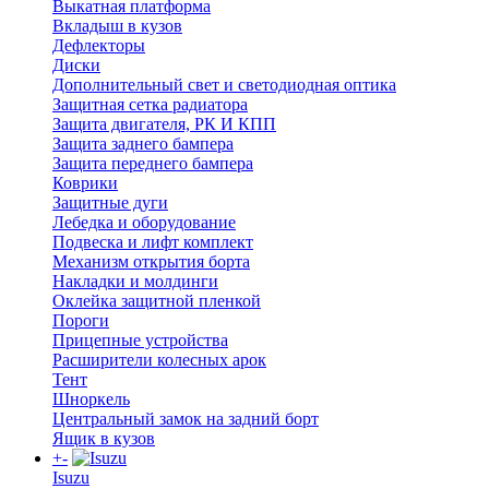
Выкатная платформа
Вкладыш в кузов
Дефлекторы
Диски
Дополнительный свет и светодиодная оптика
Защитная сетка радиатора
Защита двигателя, РК И КПП
Защита заднего бампера
Защита переднего бампера
Коврики
Защитные дуги
Лебедка и оборудование
Подвеска и лифт комплект
Механизм открытия борта
Накладки и молдинги
Оклейка защитной пленкой
Пороги
Прицепные устройства
Расширители колесных арок
Тент
Шноркель
Центральный замок на задний борт
Ящик в кузов
+
-
Isuzu