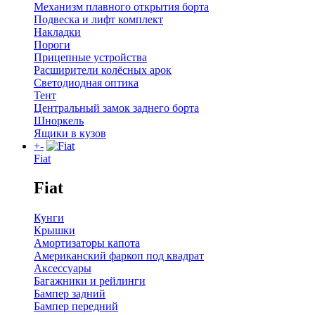
Механизм плавного открытия борта
Подвеска и лифт комплект
Накладки
Пороги
Прицепные устройства
Расширители колёсных арок
Светодиодная оптика
Тент
Центральный замок заднего борта
Шноркель
Ящики в кузов
+
-
Fiat
Fiat
Кунги
Крышки
Амортизаторы капота
Американский фаркоп под квадрат
Аксессуары
Багажники и рейлинги
Бампер задний
Бампер передний