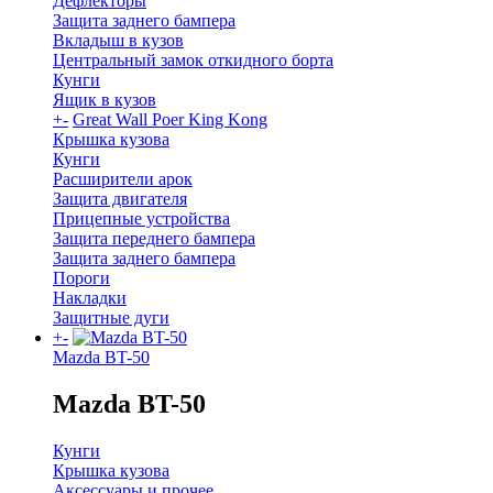
Дефлекторы
Защита заднего бампера
Вкладыш в кузов
Центральный замок откидного борта
Кунги
Ящик в кузов
+
-
Great Wall Poer King Kong
Крышка кузова
Кунги
Расширители арок
Защита двигателя
Прицепные устройства
Защита переднего бампера
Защита заднего бампера
Пороги
Накладки
Защитные дуги
+
-
Mazda BT-50
Mazda BT-50
Кунги
Крышка кузова
Аксессуары и прочее