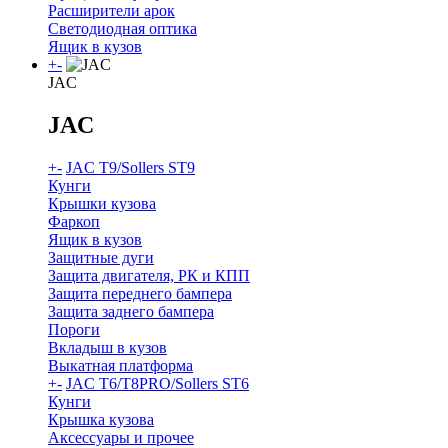
Расширители арок
Светодиодная оптика
Ящик в кузов
+
-
JAC
JAC
+
-
JAC T9/Sollers ST9
Кунги
Крышки кузова
Фаркоп
Ящик в кузов
Защитные дуги
Защита двигателя, РК и КПП
Защита переднего бампера
Защита заднего бампера
Пороги
Вкладыш в кузов
Выкатная платформа
+
-
JAC T6/T8PRO/Sollers ST6
Кунги
Крышка кузова
Аксессуары и прочее