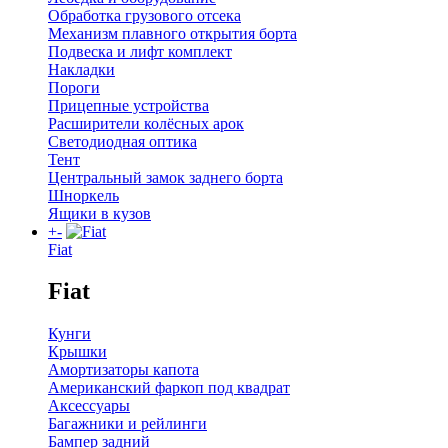
Обработка грузового отсека
Механизм плавного открытия борта
Подвеска и лифт комплект
Накладки
Пороги
Прицепные устройства
Расширители колёсных арок
Светодиодная оптика
Тент
Центральный замок заднего борта
Шноркель
Ящики в кузов
+
-
Fiat
Fiat
Кунги
Крышки
Амортизаторы капота
Американский фаркоп под квадрат
Аксессуары
Багажники и рейлинги
Бампер задний