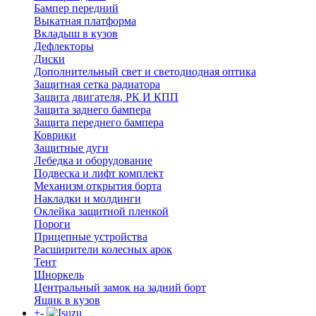
Бампер передний
Выкатная платформа
Вкладыш в кузов
Дефлекторы
Диски
Дополнительный свет и светодиодная оптика
Защитная сетка радиатора
Защита двигателя, РК И КПП
Защита заднего бампера
Защита переднего бампера
Коврики
Защитные дуги
Лебедка и оборудование
Подвеска и лифт комплект
Механизм открытия борта
Накладки и молдинги
Оклейка защитной пленкой
Пороги
Прицепные устройства
Расширители колесных арок
Тент
Шноркель
Центральный замок на задний борт
Ящик в кузов
+
-