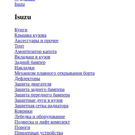
Isuzu
Isuzu
Кунги
Крышка кузова
Аксессуары и прочее
Тент
Амортизатор капота
Вкладыш в кузов
Задний бампер
Накладки
Механизм плавного открывания борта
Дефлекторы
Защита двигателя
Защита заднего бампера
Защита переднего бампера
Защитные дуги в кузов
Защитная сетка радиатора
Коврики
Лебедка и оборудование
Подвеска и лифт комплект
Пороги
Прицепные устройства