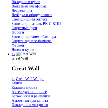
Вкладыш в кузов
Выкатная платформа
Дефлекторы
Лебёдка и оборудование
Светодиодная оптика
Защита двигателя, РК И КПП
Защитные дуги
Пороги
Защита переднего бампера
Защита заднего бампера
Фаркоп
Ящик в кузов
+
-
Great Wall
Great Wall
+
-
Great Wall Wingle
Кунги
Крышка кузова
Аксессуары и прочее
Багажники и рейлинги
Амортизаторы капота
Накладки и молдинги