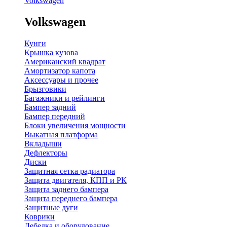
Volkswagen
Volkswagen
Кунги
Крышка кузова
Американский квадрат
Амортизатор капота
Аксессуары и прочее
Брызговики
Багажники и рейлинги
Бампер задний
Бампер передний
Блоки увеличения мощности
Выкатная платформа
Вкладыши
Дефлекторы
Диски
Защитная сетка радиатора
Защита двигателя, КПП и РК
Защита заднего бампера
Защита переднего бампера
Защитные дуги
Коврики
Лебедка и оборудование