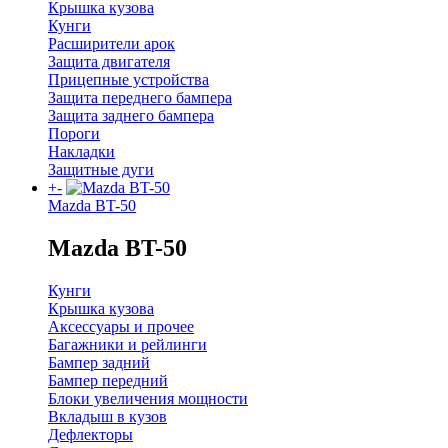
Крышка кузова
Кунги
Расширители арок
Защита двигателя
Прицепные устройства
Защита переднего бампера
Защита заднего бампера
Пороги
Накладки
Защитные дуги
+
-
Mazda BT-50
Mazda BT-50
Кунги
Крышка кузова
Аксессуары и прочее
Багажники и рейлинги
Бампер задний
Бампер передний
Блоки увеличения мощности
Вкладыш в кузов
Дефлекторы