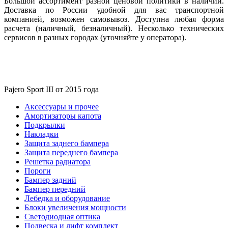
Большой ассортимент разной ценовой политики в наличии.
Доставка по России удобной для вас транспортной
компанией, возможен самовывоз. Доступна любая форма
расчета (наличный, безналичный). Несколько технических
сервисов в разных городах (уточняйте у оператора).
Pajero Sport III от 2015 года
Аксессуары и прочее
Амортизаторы капота
Подкрылки
Накладки
Защита заднего бампера
Защита переднего бампера
Решетка радиатора
Пороги
Бампер задний
Бампер передний
Лебедка и оборудование
Блоки увеличения мощности
Светодиодная оптика
Подвеска и лифт комплект