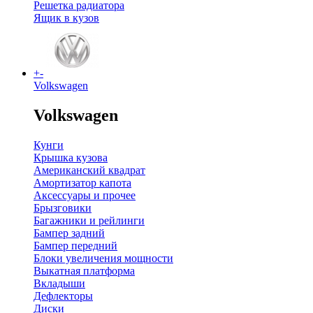
Решетка радиатора
Ящик в кузов
+
-
Volkswagen
Volkswagen
Кунги
Крышка кузова
Американский квадрат
Амортизатор капота
Аксессуары и прочее
Брызговики
Багажники и рейлинги
Бампер задний
Бампер передний
Блоки увеличения мощности
Выкатная платформа
Вкладыши
Дефлекторы
Диски