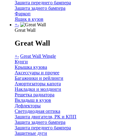
Защита переднего бампера
Защита заднего бампера
Фаркоп
Ящик в кузов
+
-
Great Wall
Great Wall
+
-
Great Wall Wingle
Кунги
Крышка кузова
Аксессуары и прочее
Багажники и рейлинги
Амортизаторы капота
Накладки и молдинги
Решетка радиатора
Вкладыш в кузов
Дефлекторы
Светодиодная оптика
Защита двигателя, РК и КПП
Защита заднего бампера
Защита переднего бампера
Защитные дуги