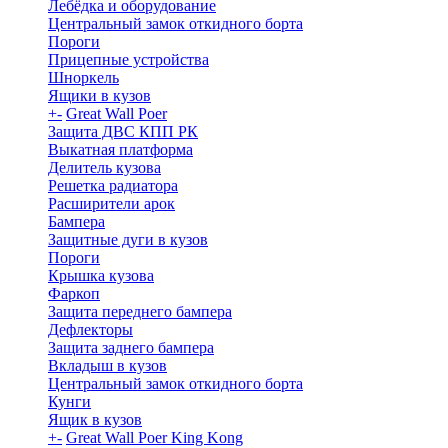
Лебёдка и оборудование
Центральный замок откидного борта
Пороги
Прицепные устройства
Шноркель
Ящики в кузов
+
-
Great Wall Poer
Защита ДВС КПП РК
Выкатная платформа
Делитель кузова
Решетка радиатора
Расширители арок
Бампера
Защитные дуги в кузов
Пороги
Крышка кузова
Фаркоп
Защита переднего бампера
Дефлекторы
Защита заднего бампера
Вкладыш в кузов
Центральный замок откидного борта
Кунги
Ящик в кузов
+
-
Great Wall Poer King Kong