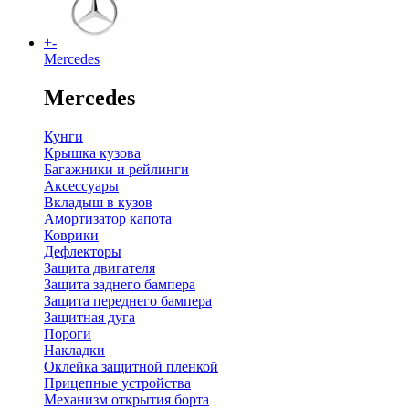
+
-
Mercedes
Mercedes
Кунги
Крышка кузова
Багажники и рейлинги
Аксессуары
Вкладыш в кузов
Амортизатор капота
Коврики
Дефлекторы
Защита двигателя
Защита заднего бампера
Защита переднего бампера
Защитная дуга
Пороги
Накладки
Оклейка защитной пленкой
Прицепные устройства
Механизм открытия борта