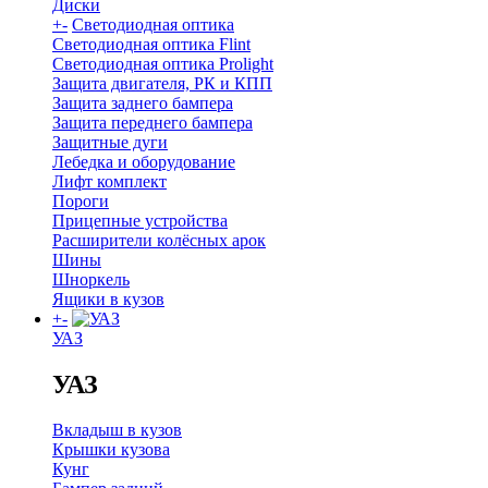
Диски
+
-
Светодиодная оптика
Светодиодная оптика Flint
Светодиодная оптика Prolight
Защита двигателя, РК и КПП
Защита заднего бампера
Защита переднего бампера
Защитные дуги
Лебедка и оборудование
Лифт комплект
Пороги
Прицепные устройства
Расширители колёсных арок
Шины
Шноркель
Ящики в кузов
+
-
УАЗ
УАЗ
Вкладыш в кузов
Крышки кузова
Кунг