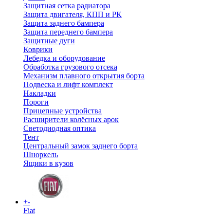
Защитная сетка радиатора
Защита двигателя, КПП и РК
Защита заднего бампера
Защита переднего бампера
Защитные дуги
Коврики
Лебедка и оборудование
Обработка грузового отсека
Механизм плавного открытия борта
Подвеска и лифт комплект
Накладки
Пороги
Прицепные устройства
Расширители колёсных арок
Светодиодная оптика
Тент
Центральный замок заднего борта
Шноркель
Ящики в кузов
+
-
Fiat