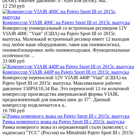
(BAR). Рабочее давление: 0 - 6,89 атм (BAR). Ма..
12 250 руб
Компрессор VIAIR 400С на Pajero Sport III от 2015г. выпуска
Компрессор универсальный со встроенным ресивером 12V
VIAIR 400С "Viair" (США) на Pajero Sport III от 2015г.
выпуска. Маленький встроенный ресивер имеет 12 выходов
под любое ваше оборудование, такое как пневмосигнал,
пневмоблокировки либо пневмоподушки. Функциональные
особенности: ..
33 000 руб
Компрессор VIAIR 440P на Pajero Sport III от 2015г. выпуска
Компрессор переносной 12V VIAIR 440P "Viair" (США) на
Pajero Sport III от 2015г. выпуска. Максимальное рабочее
давление 150PSI/10,34 Bar. Это переносной 12-ти вольтовой
компрессор производства американской фирмы VIAIR,
предназначенный для накачки шин до 37". Данный
компрессор подключается к а..
16 700 руб
Рамка номерного знака на Pajero Sport III с 2015г. выпуска
Рамка номерного знака из нержавеющей стали (комплект, с
надписью) "ТСС" (Россия) на Mitsubishi Pajero Sport III с 2015г.