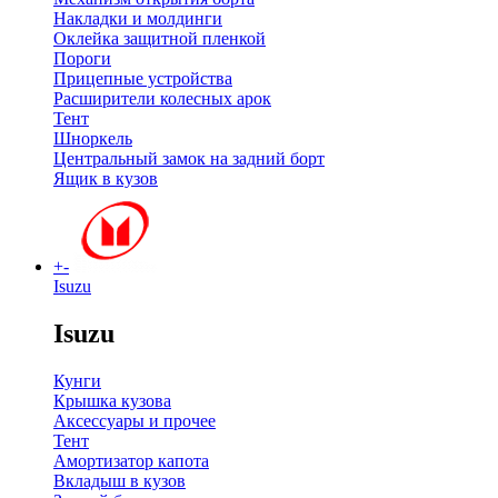
Накладки и молдинги
Оклейка защитной пленкой
Пороги
Прицепные устройства
Расширители колесных арок
Тент
Шноркель
Центральный замок на задний борт
Ящик в кузов
+
-
Isuzu
Isuzu
Кунги
Крышка кузова
Аксессуары и прочее
Тент
Амортизатор капота
Вкладыш в кузов