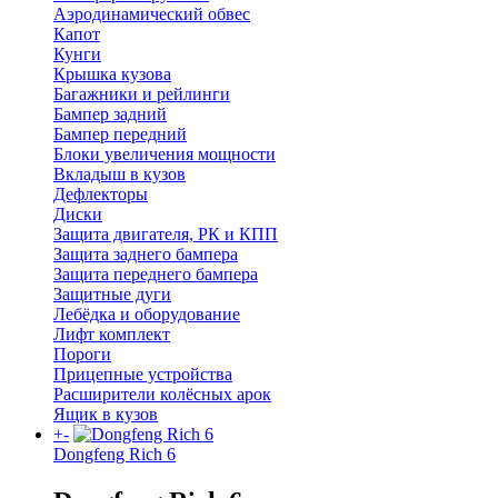
Аэродинамический обвес
Капот
Кунги
Крышка кузова
Багажники и рейлинги
Бампер задний
Бампер передний
Блоки увеличения мощности
Вкладыш в кузов
Дефлекторы
Диски
Защита двигателя, РК и КПП
Защита заднего бампера
Защита переднего бампера
Защитные дуги
Лебёдка и оборудование
Лифт комплект
Пороги
Прицепные устройства
Расширители колёсных арок
Ящик в кузов
+
-
Dongfeng Rich 6