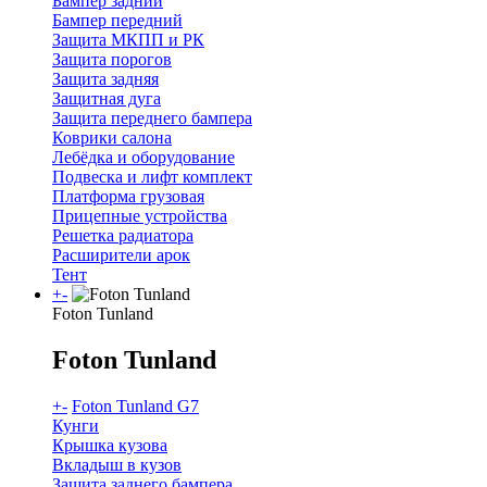
Бампер задний
Бампер передний
Защита МКПП и РК
Защита порогов
Защита задняя
Защитная дуга
Защита переднего бампера
Коврики салона
Лебёдка и оборудование
Подвеска и лифт комплект
Платформа грузовая
Прицепные устройства
Решетка радиатора
Расширители арок
Тент
+
-
Foton Tunland
Foton Tunland
+
-
Foton Tunland G7
Кунги
Крышка кузова
Вкладыш в кузов
Защита заднего бампера