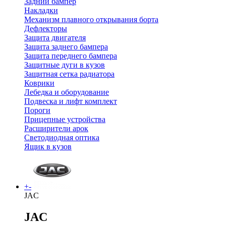
Задний бампер
Накладки
Механизм плавного открывания борта
Дефлекторы
Защита двигателя
Защита заднего бампера
Защита переднего бампера
Защитные дуги в кузов
Защитная сетка радиатора
Коврики
Лебедка и оборудование
Подвеска и лифт комплект
Пороги
Прицепные устройства
Расширители арок
Светодиодная оптика
Ящик в кузов
+
-
JAC
JAC