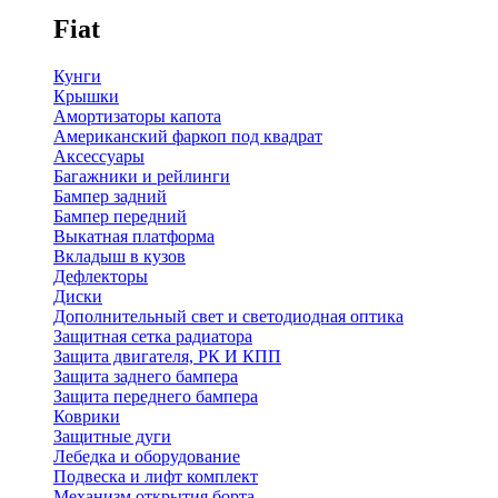
Fiat
Кунги
Крышки
Амортизаторы капота
Американский фаркоп под квадрат
Аксессуары
Багажники и рейлинги
Бампер задний
Бампер передний
Выкатная платформа
Вкладыш в кузов
Дефлекторы
Диски
Дополнительный свет и светодиодная оптика
Защитная сетка радиатора
Защита двигателя, РК И КПП
Защита заднего бампера
Защита переднего бампера
Коврики
Защитные дуги
Лебедка и оборудование
Подвеска и лифт комплект
Механизм открытия борта