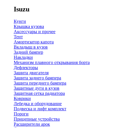
Isuzu
Кунги
Крышка кузова
Аксессуары и прочее
Тент
Амортизатор капота
Вкладыш в кузов
Задний бампер
Накладки
Механизм плавного открывания борта
Дефлекторы
Защита двигателя
Защита заднего бампера
Защита переднего бампера
Защитные дуги в кузов
Защитная сетка радиатора
Коврики
Лебедка и оборудование
Подвеска и лифт комплект
Пороги
Прицепные устройства
Расширители арок