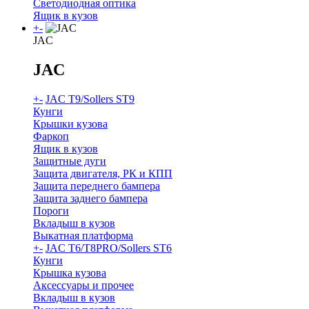
Светодиодная оптика
Ящик в кузов
+
-
JAC
JAC
+
-
JAC T9/Sollers ST9
Кунги
Крышки кузова
Фаркоп
Ящик в кузов
Защитные дуги
Защита двигателя, РК и КПП
Защита переднего бампера
Защита заднего бампера
Пороги
Вкладыш в кузов
Выкатная платформа
+
-
JAC T6/T8PRO/Sollers ST6
Кунги
Крышка кузова
Аксессуары и прочее
Вкладыш в кузов