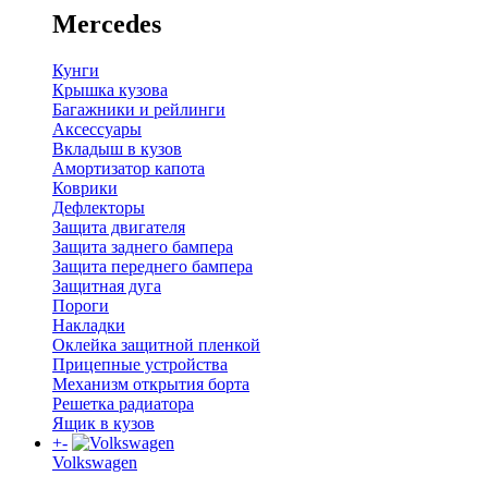
Mercedes
Кунги
Крышка кузова
Багажники и рейлинги
Аксессуары
Вкладыш в кузов
Амортизатор капота
Коврики
Дефлекторы
Защита двигателя
Защита заднего бампера
Защита переднего бампера
Защитная дуга
Пороги
Накладки
Оклейка защитной пленкой
Прицепные устройства
Механизм открытия борта
Решетка радиатора
Ящик в кузов
+
-
Volkswagen