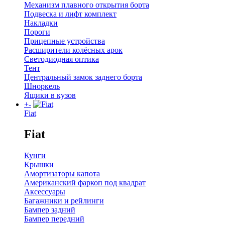
Механизм плавного открытия борта
Подвеска и лифт комплект
Накладки
Пороги
Прицепные устройства
Расширители колёсных арок
Светодиодная оптика
Тент
Центральный замок заднего борта
Шноркель
Ящики в кузов
+
-
Fiat
Fiat
Кунги
Крышки
Амортизаторы капота
Американский фаркоп под квадрат
Аксессуары
Багажники и рейлинги
Бампер задний
Бампер передний