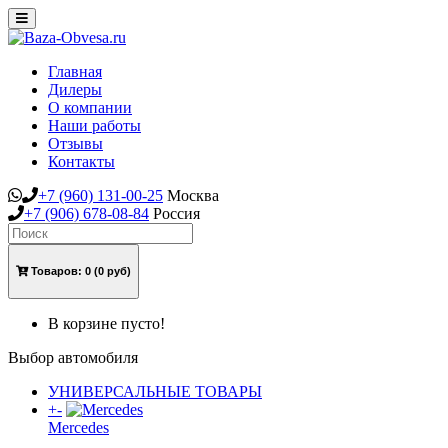
Toggle
navigation
Главная
Дилеры
О компании
Наши работы
Отзывы
Контакты
+7
(960)
131-00-25
Москва
+7
(906)
678-08-84
Россия
Товаров:
0
(0 руб)
В корзине пусто!
Выбор автомобиля
УНИВЕРСАЛЬНЫЕ ТОВАРЫ
+
-
Mercedes