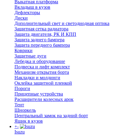
Выкатная платформа
Вкладыш в кузов
Дефлекторы
Диски
Дополнительный свет и светодиодная оптика
Защитная сетка радиатора
Защита двигателя, РК И КПП
Защита заднего бампера
Защита переднего бампера
Коврики
Защитные дуги
Лебедка и оборудование
Подвеска и лифт комплект
Механизм открытия борта
Накладки и молдинги
Оклейка защитной пленкой
Пороги
Прицепные устройства
Расширители колесных арок
Тент
Шноркель
Центральный замок на задний борт
Ящик в кузов
+
-
Isuzu