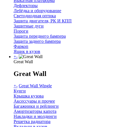
Выкатная платформа
Дефлекторы
Лебёдка и оборудование
Светодиодная оптика
Защита двигателя, РК И КПП
Защитные дуги
Пороги
Защита переднего бампера
Защита заднего бампера
Фаркоп
Ящик в кузов
+
-
Great Wall
Great Wall
+
-
Great Wall Wingle
Кунги
Крышка кузова
Аксессуары и прочее
Багажники и рейлинги
Амортизаторы капота
Накладки и молдинги
Решетка радиатора
Вкладыш в кузов