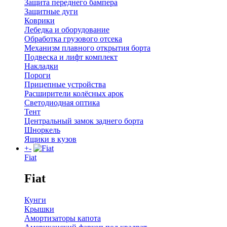
Защита переднего бампера
Защитные дуги
Коврики
Лебедка и оборудование
Обработка грузового отсека
Механизм плавного открытия борта
Подвеска и лифт комплект
Накладки
Пороги
Прицепные устройства
Расширители колёсных арок
Светодиодная оптика
Тент
Центральный замок заднего борта
Шноркель
Ящики в кузов
+
-
Fiat
Fiat
Кунги
Крышки
Амортизаторы капота