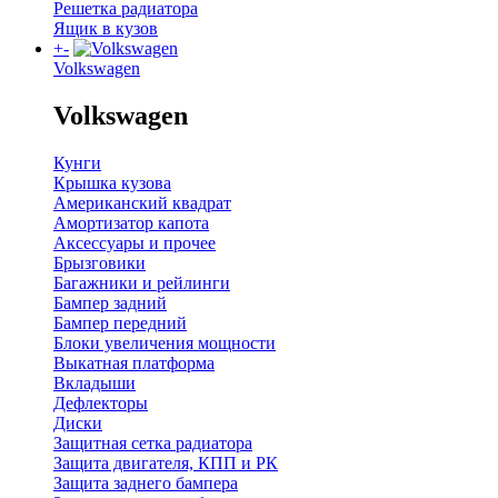
Решетка радиатора
Ящик в кузов
+
-
Volkswagen
Volkswagen
Кунги
Крышка кузова
Американский квадрат
Амортизатор капота
Аксессуары и прочее
Брызговики
Багажники и рейлинги
Бампер задний
Бампер передний
Блоки увеличения мощности
Выкатная платформа
Вкладыши
Дефлекторы
Диски
Защитная сетка радиатора
Защита двигателя, КПП и РК
Защита заднего бампера