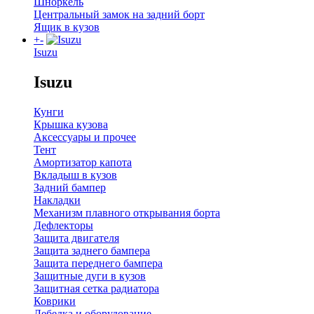
Шноркель
Центральный замок на задний борт
Ящик в кузов
+
-
Isuzu
Isuzu
Кунги
Крышка кузова
Аксессуары и прочее
Тент
Амортизатор капота
Вкладыш в кузов
Задний бампер
Накладки
Механизм плавного открывания борта
Дефлекторы
Защита двигателя
Защита заднего бампера
Защита переднего бампера
Защитные дуги в кузов
Защитная сетка радиатора
Коврики
Лебедка и оборудование