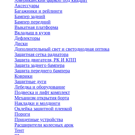
Американский фаркоп под квадрат
Аксессуары
Багажники и рейлинги
Бампер задний
Бампер передний
Выкатная платформа
Вкладыш в кузов
Дефлекторы
Диски
Дополнительный свет и светодиодная оптика
Защитная сетка радиатора
Защита двигателя, РК И КПП
Защита заднего бампера
Защита переднего бампера
Коврики
Защитные дуги
Лебедка и оборудование
Подвеска и лифт комплект
Механизм открытия борта
Накладки и молдинги
Оклейка защитной пленкой
Пороги
Прицепные устройства
Расширители колесных арок
Тент