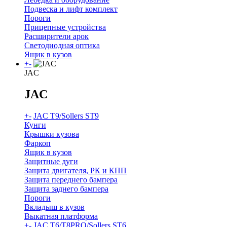
Подвеска и лифт комплект
Пороги
Прицепные устройства
Расширители арок
Светодиодная оптика
Ящик в кузов
+
-
JAC
JAC
+
-
JAC T9/Sollers ST9
Кунги
Крышки кузова
Фаркоп
Ящик в кузов
Защитные дуги
Защита двигателя, РК и КПП
Защита переднего бампера
Защита заднего бампера
Пороги
Вкладыш в кузов
Выкатная платформа
+
-
JAC T6/T8PRO/Sollers ST6