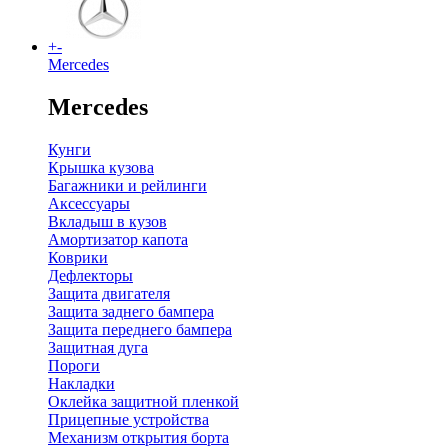
+
-
Mercedes
Mercedes
Кунги
Крышка кузова
Багажники и рейлинги
Аксессуары
Вкладыш в кузов
Амортизатор капота
Коврики
Дефлекторы
Защита двигателя
Защита заднего бампера
Защита переднего бампера
Защитная дуга
Пороги
Накладки
Оклейка защитной пленкой
Прицепные устройства
Механизм открытия борта