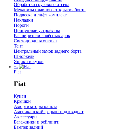
Обработка грузового отсека
Механизм плавного открытия борта
Подвеска и лифт комплект
Накладки
Пороги
Прицепные устройства
Расширители колёсных арок
Светодиодная оптика
Тент
Центральный замок заднего борта
Шноркель
Ящики в кузов
+
-
Fiat
Fiat
Кунги
Крышки
Амортизаторы капота
Американский фаркоп под квадрат
Аксессуары
Багажники и рейлинги
Бампер задний