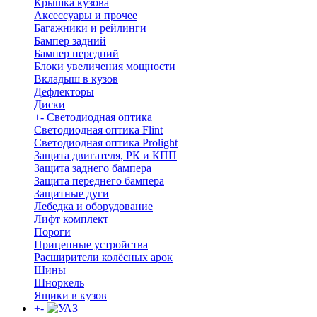
Крышка кузова
Аксессуары и прочее
Багажники и рейлинги
Бампер задний
Бампер передний
Блоки увеличения мощности
Вкладыш в кузов
Дефлекторы
Диски
+
-
Светодиодная оптика
Светодиодная оптика Flint
Светодиодная оптика Prolight
Защита двигателя, РК и КПП
Защита заднего бампера
Защита переднего бампера
Защитные дуги
Лебедка и оборудование
Лифт комплект
Пороги
Прицепные устройства
Расширители колёсных арок
Шины
Шноркель
Ящики в кузов
+
-