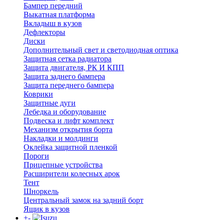
Бампер передний
Выкатная платформа
Вкладыш в кузов
Дефлекторы
Диски
Дополнительный свет и светодиодная оптика
Защитная сетка радиатора
Защита двигателя, РК И КПП
Защита заднего бампера
Защита переднего бампера
Коврики
Защитные дуги
Лебедка и оборудование
Подвеска и лифт комплект
Механизм открытия борта
Накладки и молдинги
Оклейка защитной пленкой
Пороги
Прицепные устройства
Расширители колесных арок
Тент
Шноркель
Центральный замок на задний борт
Ящик в кузов
+
-