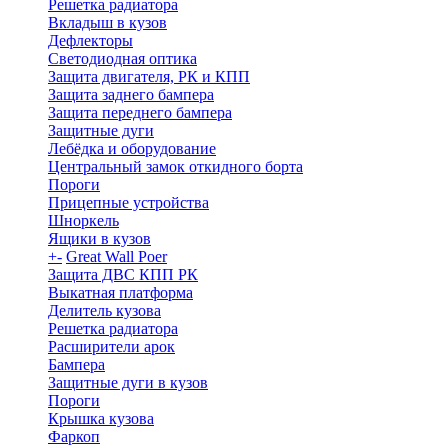
Решетка радиатора
Вкладыш в кузов
Дефлекторы
Светодиодная оптика
Защита двигателя, РК и КПП
Защита заднего бампера
Защита переднего бампера
Защитные дуги
Лебёдка и оборудование
Центральный замок откидного борта
Пороги
Прицепные устройства
Шноркель
Ящики в кузов
+
-
Great Wall Poer
Защита ДВС КПП РК
Выкатная платформа
Делитель кузова
Решетка радиатора
Расширители арок
Бампера
Защитные дуги в кузов
Пороги
Крышка кузова
Фаркоп