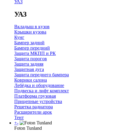
УАЗ
УАЗ
Вкладыш в кузов
Крышки кузова
Кунг
Бампер задний
Бампер передний
Защита МКПП и РК
Защита порогов
Защита задняя
Защитная дуга
Защита переднего бампера
Коврики салона
Лебёдка и оборудование
Подвеска и лифт комплект
Платформа грузовая
Прицепные устройства
Решетка радиатора
Расширители арок
Тент
+
-
Foton Tunland