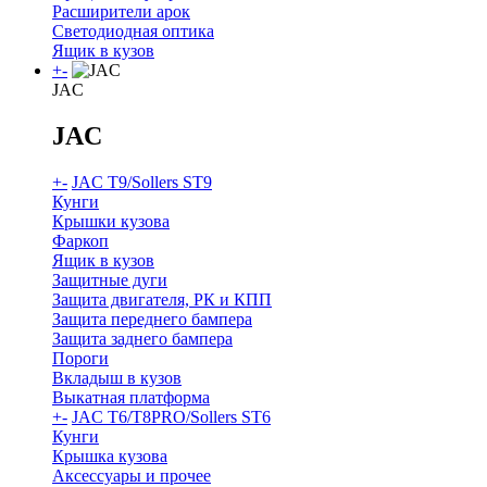
Расширители арок
Светодиодная оптика
Ящик в кузов
+
-
JAC
JAC
+
-
JAC T9/Sollers ST9
Кунги
Крышки кузова
Фаркоп
Ящик в кузов
Защитные дуги
Защита двигателя, РК и КПП
Защита переднего бампера
Защита заднего бампера
Пороги
Вкладыш в кузов
Выкатная платформа
+
-
JAC T6/T8PRO/Sollers ST6
Кунги
Крышка кузова
Аксессуары и прочее