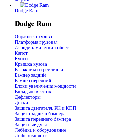
+
-
Dodge Ram
Dodge Ram
Обработка кузова
Платформа грузовая
Аэродинамический обвес
Капот
Кунги
Крышка кузова
Багажники и рейлинги
Бампер задний
Бампер передний
Блоки увеличения мощности
Вкладыш в кузов
Дефлекторы
Диски
Защита двигателя, РК и КПП
Защита заднего бампера
Защита переднего бампера
Защитные дуги
Лебёдка и оборудование
Лифт комплект