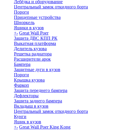
Лебёдка и оборудование
Центральный замок откидного борта
Пороги
Прицепные устройства
Шноркель
Ящики в кузов
+
-
Great Wall Poer
Защита ДВС КПП РК
Выкатная платформа
Делитель кузова
Решетка радиатора
Расширители арок
Бампера
Защитные дуги в кузов
Пороги
Крышка кузова
Фаркоп
Защита переднего бампера
Дефлекторы
Защита заднего бампера
Вкладыш в кузов
Центральный замок откидного борта
Кунги
Ящик в кузов
+
-
Great Wall Poer King Kong