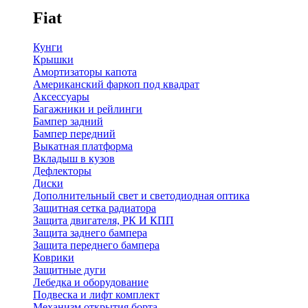
Fiat
Кунги
Крышки
Амортизаторы капота
Американский фаркоп под квадрат
Аксессуары
Багажники и рейлинги
Бампер задний
Бампер передний
Выкатная платформа
Вкладыш в кузов
Дефлекторы
Диски
Дополнительный свет и светодиодная оптика
Защитная сетка радиатора
Защита двигателя, РК И КПП
Защита заднего бампера
Защита переднего бампера
Коврики
Защитные дуги
Лебедка и оборудование
Подвеска и лифт комплект
Механизм открытия борта