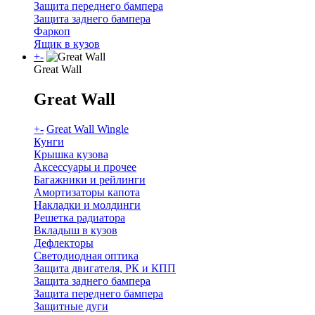
Защита переднего бампера
Защита заднего бампера
Фаркоп
Ящик в кузов
+
-
Great Wall
Great Wall
+
-
Great Wall Wingle
Кунги
Крышка кузова
Аксессуары и прочее
Багажники и рейлинги
Амортизаторы капота
Накладки и молдинги
Решетка радиатора
Вкладыш в кузов
Дефлекторы
Светодиодная оптика
Защита двигателя, РК и КПП
Защита заднего бампера
Защита переднего бампера
Защитные дуги