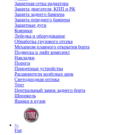
Защитная сетка радиатора
Защита двигателя, КПП и РК
Защита заднего бампера
Защита переднего бампера
Защитные дуги
Коврики
Лебедка и оборудование
Обработка грузового отсека
Механизм плавного открытия борта
Подвеска и лифт комплект
Накладки
Пороги
Прицепные устройства
Расширители колёсных арок
Светодиодная оптика
Тент
Центральный замок заднего борта
Шноркель
Ящики в кузов
+
-
Fiat