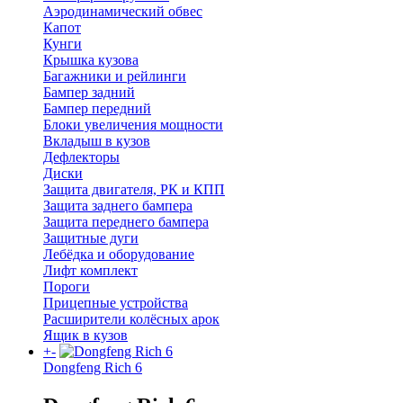
Аэродинамический обвес
Капот
Кунги
Крышка кузова
Багажники и рейлинги
Бампер задний
Бампер передний
Блоки увеличения мощности
Вкладыш в кузов
Дефлекторы
Диски
Защита двигателя, РК и КПП
Защита заднего бампера
Защита переднего бампера
Защитные дуги
Лебёдка и оборудование
Лифт комплект
Пороги
Прицепные устройства
Расширители колёсных арок
Ящик в кузов
+
-
Dongfeng Rich 6