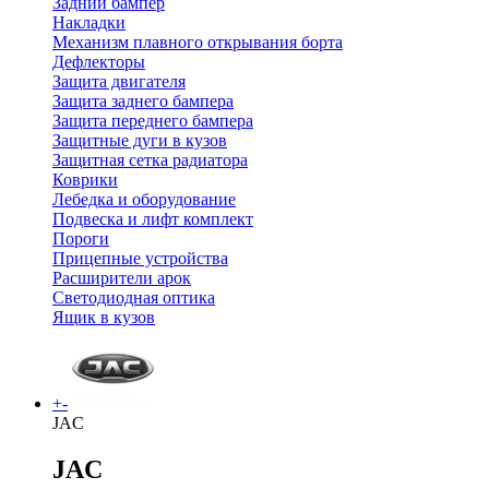
Задний бампер
Накладки
Механизм плавного открывания борта
Дефлекторы
Защита двигателя
Защита заднего бампера
Защита переднего бампера
Защитные дуги в кузов
Защитная сетка радиатора
Коврики
Лебедка и оборудование
Подвеска и лифт комплект
Пороги
Прицепные устройства
Расширители арок
Светодиодная оптика
Ящик в кузов
+
-
JAC
JAC