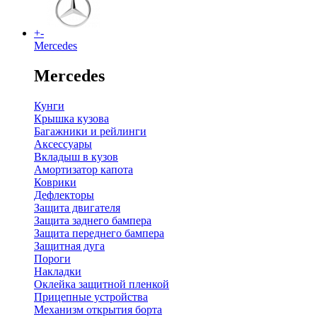
+
-
Mercedes
Mercedes
Кунги
Крышка кузова
Багажники и рейлинги
Аксессуары
Вкладыш в кузов
Амортизатор капота
Коврики
Дефлекторы
Защита двигателя
Защита заднего бампера
Защита переднего бампера
Защитная дуга
Пороги
Накладки
Оклейка защитной пленкой
Прицепные устройства
Механизм открытия борта