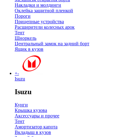
Накладки и молдинги
Оклейка защитной пленкой
Пороги
Прицепные устройства
Расширители колесных арок
Тент
Шноркель
Центральный замок на задний борт
Ящик в кузов
+
-
Isuzu
Isuzu
Кунги
Крышка кузова
Аксессуары и прочее
Тент
Амортизатор капота
Вкладыш в кузов