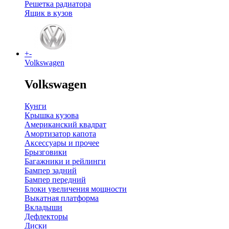
Решетка радиатора
Ящик в кузов
+
-
Volkswagen
Volkswagen
Кунги
Крышка кузова
Американский квадрат
Амортизатор капота
Аксессуары и прочее
Брызговики
Багажники и рейлинги
Бампер задний
Бампер передний
Блоки увеличения мощности
Выкатная платформа
Вкладыши
Дефлекторы
Диски