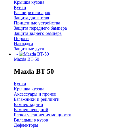
Крышка кузова
Кунги
Расширители арок
Защита двигателя
Прицепные устройства
Защита переднего бампера
Защита заднего бампера
Пороги
Накладки
Защитные дуги
+
-
Mazda BT-50
Mazda BT-50
Кунги
Крышка кузова
Аксессуары и прочее
Багажники и рейлинги
Бампер задний
Бампер передний
Блоки увеличения мощности
Вкладыш в кузов
Дефлекторы