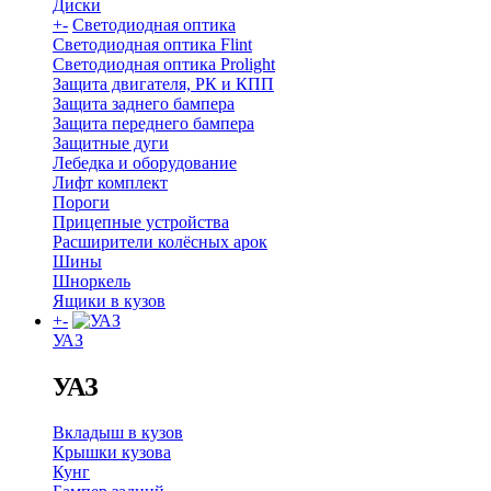
Диски
+
-
Светодиодная оптика
Светодиодная оптика Flint
Светодиодная оптика Prolight
Защита двигателя, РК и КПП
Защита заднего бампера
Защита переднего бампера
Защитные дуги
Лебедка и оборудование
Лифт комплект
Пороги
Прицепные устройства
Расширители колёсных арок
Шины
Шноркель
Ящики в кузов
+
-
УАЗ
УАЗ
Вкладыш в кузов
Крышки кузова
Кунг