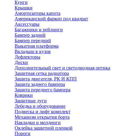
Кунги
Крышки
Амортизаторы капота
Американский фаркоп под квадрат
Аксессуары
Багажники и рейлинги
Бампер задний
Бампер передний
Выкатная платформа
Вкладыш в кузов
Дефлекторы
Диски
Дополнительный свет и светодиодная оптика
Защитная сетка радиатора
Защита двигателя, РК И КПП
Защита заднего бампера
Защита переднего бампера
Коврики
Защитные дуги
Лебедка и оборудование
Подвеска и лифт комплект
Механизм открытия борта
Накладки и молдинги
Оклейка защитной пленкой
Пороги