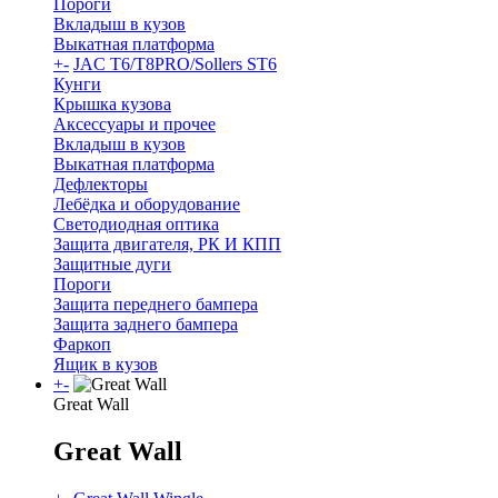
Пороги
Вкладыш в кузов
Выкатная платформа
+
-
JAC T6/T8PRO/Sollers ST6
Кунги
Крышка кузова
Аксессуары и прочее
Вкладыш в кузов
Выкатная платформа
Дефлекторы
Лебёдка и оборудование
Светодиодная оптика
Защита двигателя, РК И КПП
Защитные дуги
Пороги
Защита переднего бампера
Защита заднего бампера
Фаркоп
Ящик в кузов
+
-
Great Wall
Great Wall