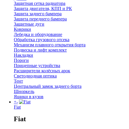
Защитная сетка радиатора
Защита двигателя, КПП и РК
Защита заднего бампера
Защита переднего бампера
Защитные дуги
Коврики
Лебедка и оборудование
Обработка грузового отсека
Механизм плавного открытия борта
Подвеска и лифт комплект
Накладки
Пороги
Прицепные устройства
Расширители колёсных арок
Светодиодная оптика
Тент
Центральный замок заднего борта
Шноркель
Ящики в кузов
+
-
Fiat
Fiat