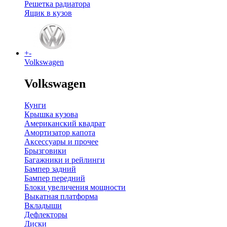
Решетка радиатора
Ящик в кузов
+
-
Volkswagen
Volkswagen
Кунги
Крышка кузова
Американский квадрат
Амортизатор капота
Аксессуары и прочее
Брызговики
Багажники и рейлинги
Бампер задний
Бампер передний
Блоки увеличения мощности
Выкатная платформа
Вкладыши
Дефлекторы
Диски