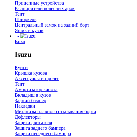
Прицепные устройства
Расширители колесных арок
Тент
Шноркель
Центральный замок на задний борт
Ящик в кузов
+
-
Isuzu
Isuzu
Кунги
Крышка кузова
Аксессуары и прочее
Тент
Амортизатор капота
Вкладыш в кузов
Задний бампер
Накладки
Механизм плавного открывания борта
Дефлекторы
Защита двигателя
Защита заднего бампера
Защита переднего бампера