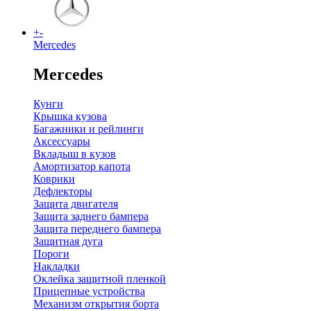
+
-
Mercedes
Mercedes
Кунги
Крышка кузова
Багажники и рейлинги
Аксессуары
Вкладыш в кузов
Амортизатор капота
Коврики
Дефлекторы
Защита двигателя
Защита заднего бампера
Защита переднего бампера
Защитная дуга
Пороги
Накладки
Оклейка защитной пленкой
Прицепные устройства
Механизм открытия борта