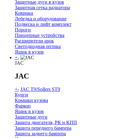
Защитные дуги в кузов
Защитная сетка радиатора
Коврики
Лебедка и оборудование
Подвеска и лифт комплект
Пороги
Прицепные устройства
Расширители арок
Светодиодная оптика
Ящик в кузов
+
-
JAC
JAC
+
-
JAC T9/Sollers ST9
Кунги
Крышки кузова
Фаркоп
Ящик в кузов
Защитные дуги
Защита двигателя, РК и КПП
Защита переднего бампера
Защита заднего бампера