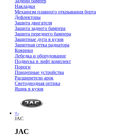
Задний бампер
Накладки
Механизм плавного открывания борта
Дефлекторы
Защита двигателя
Защита заднего бампера
Защита переднего бампера
Защитные дуги в кузов
Защитная сетка радиатора
Коврики
Лебедка и оборудование
Подвеска и лифт комплект
Пороги
Прицепные устройства
Расширители арок
Светодиодная оптика
Ящик в кузов
+
-
JAC
JAC