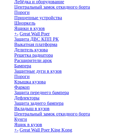
Лебёдка и оборудование
Центральный замок откидного борта
Пороги
Прицепные устройства
Шноркель
Ящики в кузов
+
-
Great Wall Poer
Защита ДВС КПП РК
Выкатная платформа
Делитель кузова
Решетка радиатора
Расширители арок
Бампера
Защитные дуги в кузов
Пороги
Крышка кузова
Фаркоп
Защита переднего бампера
Дефлекторы
Защита заднего бампера
Вкладыш в кузов
Центральный замок откидного борта
Кунги
Ящик в кузов
+
-
Great Wall Poer King Kong