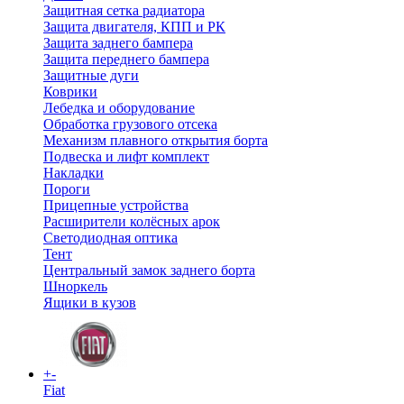
Защитная сетка радиатора
Защита двигателя, КПП и РК
Защита заднего бампера
Защита переднего бампера
Защитные дуги
Коврики
Лебедка и оборудование
Обработка грузового отсека
Механизм плавного открытия борта
Подвеска и лифт комплект
Накладки
Пороги
Прицепные устройства
Расширители колёсных арок
Светодиодная оптика
Тент
Центральный замок заднего борта
Шноркель
Ящики в кузов
+
-
Fiat