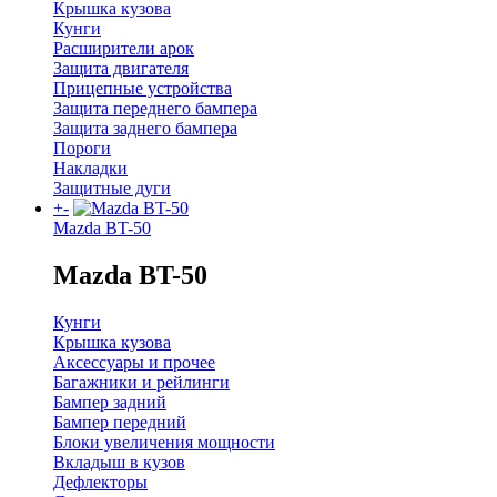
Крышка кузова
Кунги
Расширители арок
Защита двигателя
Прицепные устройства
Защита переднего бампера
Защита заднего бампера
Пороги
Накладки
Защитные дуги
+
-
Mazda BT-50
Mazda BT-50
Кунги
Крышка кузова
Аксессуары и прочее
Багажники и рейлинги
Бампер задний
Бампер передний
Блоки увеличения мощности
Вкладыш в кузов
Дефлекторы