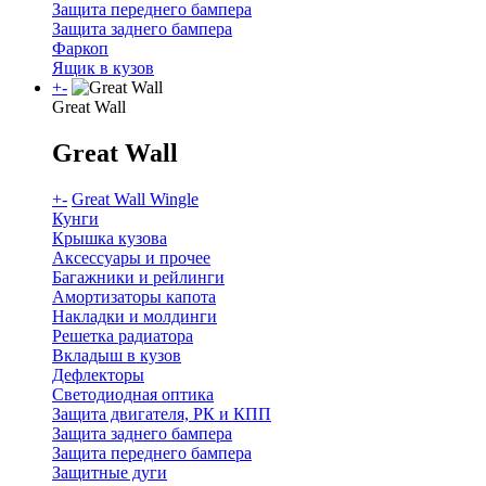
Защита переднего бампера
Защита заднего бампера
Фаркоп
Ящик в кузов
+
-
Great Wall
Great Wall
+
-
Great Wall Wingle
Кунги
Крышка кузова
Аксессуары и прочее
Багажники и рейлинги
Амортизаторы капота
Накладки и молдинги
Решетка радиатора
Вкладыш в кузов
Дефлекторы
Светодиодная оптика
Защита двигателя, РК и КПП
Защита заднего бампера
Защита переднего бампера
Защитные дуги