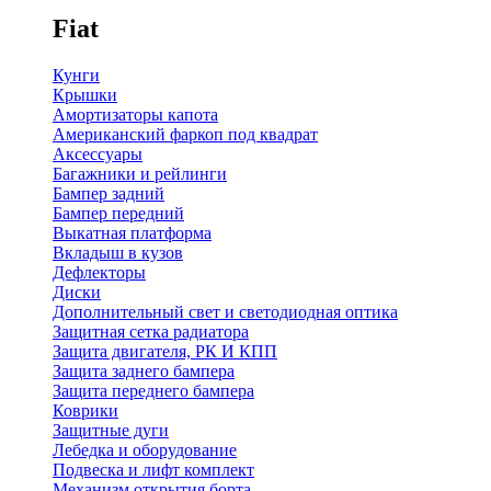
Fiat
Кунги
Крышки
Амортизаторы капота
Американский фаркоп под квадрат
Аксессуары
Багажники и рейлинги
Бампер задний
Бампер передний
Выкатная платформа
Вкладыш в кузов
Дефлекторы
Диски
Дополнительный свет и светодиодная оптика
Защитная сетка радиатора
Защита двигателя, РК И КПП
Защита заднего бампера
Защита переднего бампера
Коврики
Защитные дуги
Лебедка и оборудование
Подвеска и лифт комплект
Механизм открытия борта