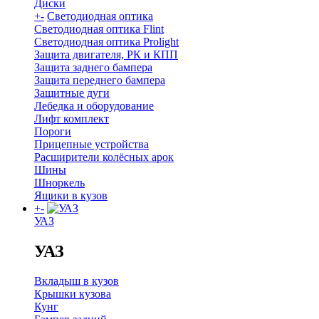
Диски
+
-
Светодиодная оптика
Светодиодная оптика Flint
Светодиодная оптика Prolight
Защита двигателя, РК и КПП
Защита заднего бампера
Защита переднего бампера
Защитные дуги
Лебедка и оборудование
Лифт комплект
Пороги
Прицепные устройства
Расширители колёсных арок
Шины
Шноркель
Ящики в кузов
+
-
УАЗ
УАЗ
Вкладыш в кузов
Крышки кузова
Кунг