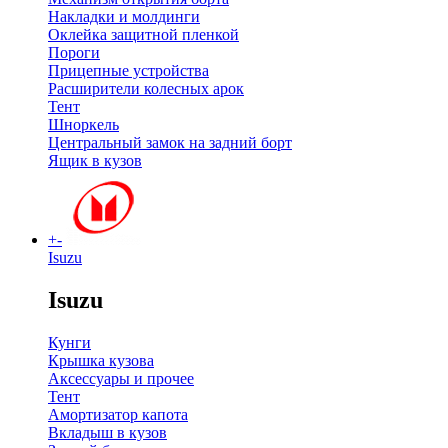
Накладки и молдинги
Оклейка защитной пленкой
Пороги
Прицепные устройства
Расширители колесных арок
Тент
Шноркель
Центральный замок на задний борт
Ящик в кузов
+
-
Isuzu
Isuzu
Кунги
Крышка кузова
Аксессуары и прочее
Тент
Амортизатор капота
Вкладыш в кузов