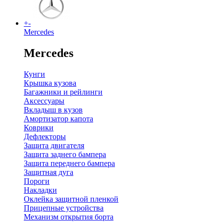
+
-
Mercedes
Mercedes
Кунги
Крышка кузова
Багажники и рейлинги
Аксессуары
Вкладыш в кузов
Амортизатор капота
Коврики
Дефлекторы
Защита двигателя
Защита заднего бампера
Защита переднего бампера
Защитная дуга
Пороги
Накладки
Оклейка защитной пленкой
Прицепные устройства
Механизм открытия борта