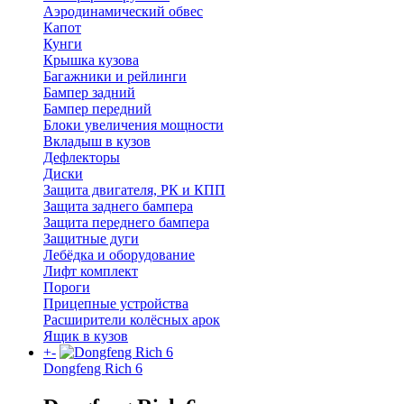
Аэродинамический обвес
Капот
Кунги
Крышка кузова
Багажники и рейлинги
Бампер задний
Бампер передний
Блоки увеличения мощности
Вкладыш в кузов
Дефлекторы
Диски
Защита двигателя, РК и КПП
Защита заднего бампера
Защита переднего бампера
Защитные дуги
Лебёдка и оборудование
Лифт комплект
Пороги
Прицепные устройства
Расширители колёсных арок
Ящик в кузов
+
-
Dongfeng Rich 6