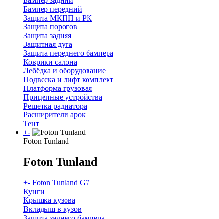
Бампер задний
Бампер передний
Защита МКПП и РК
Защита порогов
Защита задняя
Защитная дуга
Защита переднего бампера
Коврики салона
Лебёдка и оборудование
Подвеска и лифт комплект
Платформа грузовая
Прицепные устройства
Решетка радиатора
Расширители арок
Тент
+
-
Foton Tunland
Foton Tunland
+
-
Foton Tunland G7
Кунги
Крышка кузова
Вкладыш в кузов
Защита заднего бампера