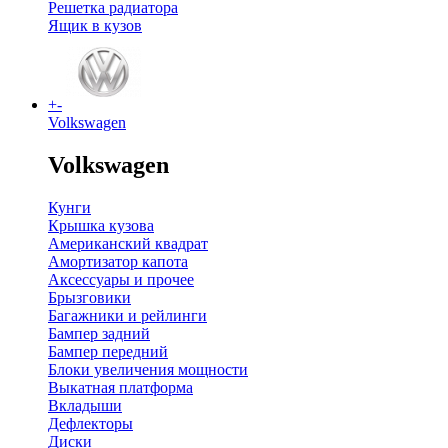
Решетка радиатора
Ящик в кузов
+
-
Volkswagen
Volkswagen
Кунги
Крышка кузова
Американский квадрат
Амортизатор капота
Аксессуары и прочее
Брызговики
Багажники и рейлинги
Бампер задний
Бампер передний
Блоки увеличения мощности
Выкатная платформа
Вкладыши
Дефлекторы
Диски