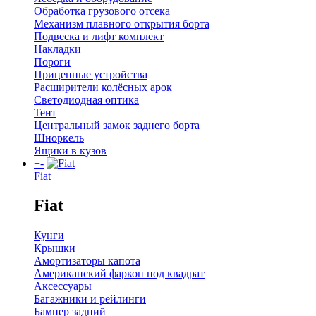
Обработка грузового отсека
Механизм плавного открытия борта
Подвеска и лифт комплект
Накладки
Пороги
Прицепные устройства
Расширители колёсных арок
Светодиодная оптика
Тент
Центральный замок заднего борта
Шноркель
Ящики в кузов
+
-
Fiat
Fiat
Кунги
Крышки
Амортизаторы капота
Американский фаркоп под квадрат
Аксессуары
Багажники и рейлинги
Бампер задний