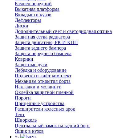
Бампер передний
Выкатная платформа
Вкладыш в кузов
Дефлекторы
Диски
Дополнительный свет и светодиодная оптика
Защитная сетка радиатора
Защита двигателя, РК И КПП
Защита заднего бампера
Защита переднего бампера
Коврики
Защитные дуги
Лебедка и оборудование
Подвеска и лифт комплект
Механизм открытия борта
Накладки и молдинги
Оклейка защитной пленкой
Пороги
Прицепные устройства
Расширители колесных арок
Тент
Шноркель
Центральный замок на задний борт
Ящик в кузов
+
-