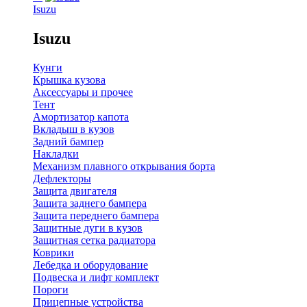
Isuzu
Isuzu
Кунги
Крышка кузова
Аксессуары и прочее
Тент
Амортизатор капота
Вкладыш в кузов
Задний бампер
Накладки
Механизм плавного открывания борта
Дефлекторы
Защита двигателя
Защита заднего бампера
Защита переднего бампера
Защитные дуги в кузов
Защитная сетка радиатора
Коврики
Лебедка и оборудование
Подвеска и лифт комплект
Пороги
Прицепные устройства