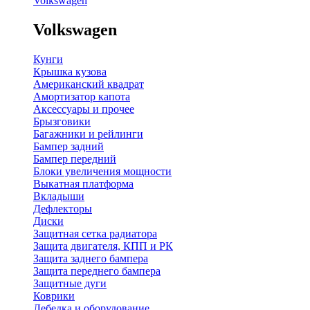
Volkswagen
Volkswagen
Кунги
Крышка кузова
Американский квадрат
Амортизатор капота
Аксессуары и прочее
Брызговики
Багажники и рейлинги
Бампер задний
Бампер передний
Блоки увеличения мощности
Выкатная платформа
Вкладыши
Дефлекторы
Диски
Защитная сетка радиатора
Защита двигателя, КПП и РК
Защита заднего бампера
Защита переднего бампера
Защитные дуги
Коврики
Лебедка и оборудование