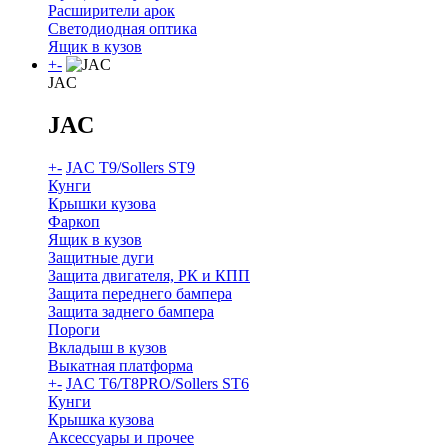
Расширители арок
Светодиодная оптика
Ящик в кузов
+
-
JAC
JAC
+
-
JAC T9/Sollers ST9
Кунги
Крышки кузова
Фаркоп
Ящик в кузов
Защитные дуги
Защита двигателя, РК и КПП
Защита переднего бампера
Защита заднего бампера
Пороги
Вкладыш в кузов
Выкатная платформа
+
-
JAC T6/T8PRO/Sollers ST6
Кунги
Крышка кузова
Аксессуары и прочее