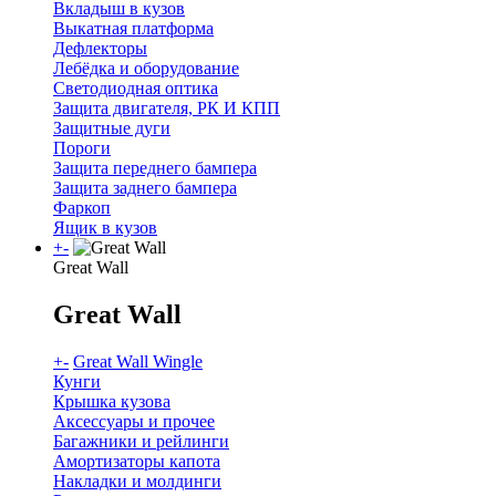
Вкладыш в кузов
Выкатная платформа
Дефлекторы
Лебёдка и оборудование
Светодиодная оптика
Защита двигателя, РК И КПП
Защитные дуги
Пороги
Защита переднего бампера
Защита заднего бампера
Фаркоп
Ящик в кузов
+
-
Great Wall
Great Wall
+
-
Great Wall Wingle
Кунги
Крышка кузова
Аксессуары и прочее
Багажники и рейлинги
Амортизаторы капота
Накладки и молдинги