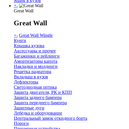
Ящик в кузов
+
-
Great Wall
Great Wall
+
-
Great Wall Wingle
Кунги
Крышка кузова
Аксессуары и прочее
Багажники и рейлинги
Амортизаторы капота
Накладки и молдинги
Решетка радиатора
Вкладыш в кузов
Дефлекторы
Светодиодная оптика
Защита двигателя, РК и КПП
Защита заднего бампера
Защита переднего бампера
Защитные дуги
Лебёдка и оборудование
Центральный замок откидного борта
Пороги
Прицепные устройства