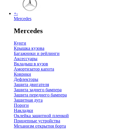
+
-
Mercedes
Mercedes
Кунги
Крышка кузова
Багажники и рейлинги
Аксессуары
Вкладыш в кузов
Амортизатор капота
Коврики
Дефлекторы
Защита двигателя
Защита заднего бампера
Защита переднего бампера
Защитная дуга
Пороги
Накладки
Оклейка защитной пленкой
Прицепные устройства
Механизм открытия борта