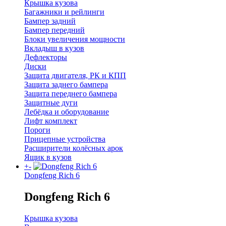
Крышка кузова
Багажники и рейлинги
Бампер задний
Бампер передний
Блоки увеличения мощности
Вкладыш в кузов
Дефлекторы
Диски
Защита двигателя, РК и КПП
Защита заднего бампера
Защита переднего бампера
Защитные дуги
Лебёдка и оборудование
Лифт комплект
Пороги
Прицепные устройства
Расширители колёсных арок
Ящик в кузов
+
-
Dongfeng Rich 6
Dongfeng Rich 6
Крышка кузова