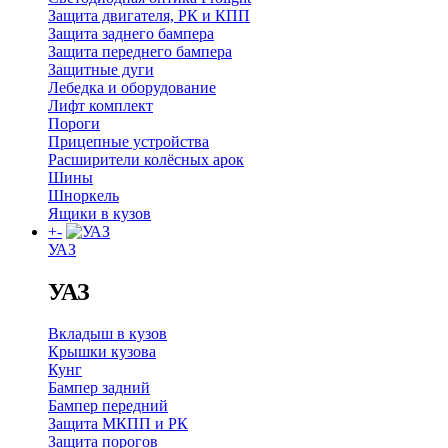
Защита двигателя, РК и КПП
Защита заднего бампера
Защита переднего бампера
Защитные дуги
Лебедка и оборудование
Лифт комплект
Пороги
Прицепные устройства
Расширители колёсных арок
Шины
Шноркель
Ящики в кузов
+
-
УАЗ
УАЗ
Вкладыш в кузов
Крышки кузова
Кунг
Бампер задний
Бампер передний
Защита МКПП и РК
Защита порогов