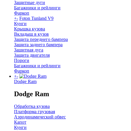
Защитные дуги
Багажники и рейлинги
Фаркоп
+
-
Foton Tunland V9
Кунги
Крышка кузова
Вкладыш в кузов
Защита переднего бампера
Защита заднего бампера
Защитная дуга
Защита двигателя
Пороги
Багажники и рейлинги
Фаркоп
+
-
Dodge Ram
Dodge Ram
Обработка кузова
Платформа грузовая
Аэродинамический обвес
Капот
Кунги