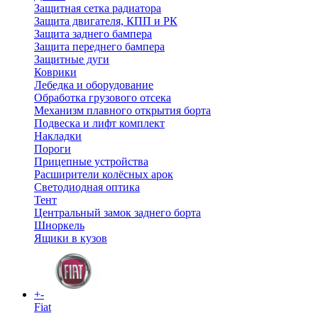
Защитная сетка радиатора
Защита двигателя, КПП и РК
Защита заднего бампера
Защита переднего бампера
Защитные дуги
Коврики
Лебедка и оборудование
Обработка грузового отсека
Механизм плавного открытия борта
Подвеска и лифт комплект
Накладки
Пороги
Прицепные устройства
Расширители колёсных арок
Светодиодная оптика
Тент
Центральный замок заднего борта
Шноркель
Ящики в кузов
+
-
Fiat