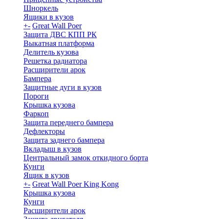
Шноркель
Ящики в кузов
+
-
Great Wall Poer
Защита ДВС КПП РК
Выкатная платформа
Делитель кузова
Решетка радиатора
Расширители арок
Бампера
Защитные дуги в кузов
Пороги
Крышка кузова
Фаркоп
Защита переднего бампера
Дефлекторы
Защита заднего бампера
Вкладыш в кузов
Центральный замок откидного борта
Кунги
Ящик в кузов
+
-
Great Wall Poer King Kong
Крышка кузова
Кунги
Расширители арок