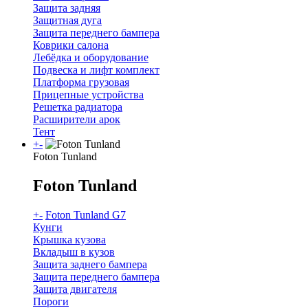
Защита задняя
Защитная дуга
Защита переднего бампера
Коврики салона
Лебёдка и оборудование
Подвеска и лифт комплект
Платформа грузовая
Прицепные устройства
Решетка радиатора
Расширители арок
Тент
+
-
Foton Tunland
Foton Tunland
+
-
Foton Tunland G7
Кунги
Крышка кузова
Вкладыш в кузов
Защита заднего бампера
Защита переднего бампера
Защита двигателя
Пороги