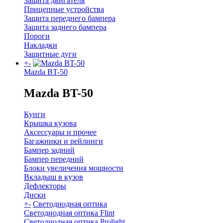
Защита двигателя
Прицепные устройства
Защита переднего бампера
Защита заднего бампера
Пороги
Накладки
Защитные дуги
+
-
Mazda BT-50
Mazda BT-50
Кунги
Крышка кузова
Аксессуары и прочее
Багажники и рейлинги
Бампер задний
Бампер передний
Блоки увеличения мощности
Вкладыш в кузов
Дефлекторы
Диски
+
-
Светодиодная оптика
Светодиодная оптика Flint
Светодиодная оптика Prolight