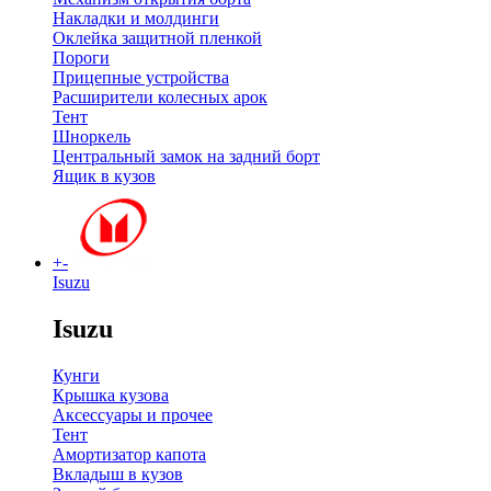
Накладки и молдинги
Оклейка защитной пленкой
Пороги
Прицепные устройства
Расширители колесных арок
Тент
Шноркель
Центральный замок на задний борт
Ящик в кузов
+
-
Isuzu
Isuzu
Кунги
Крышка кузова
Аксессуары и прочее
Тент
Амортизатор капота
Вкладыш в кузов