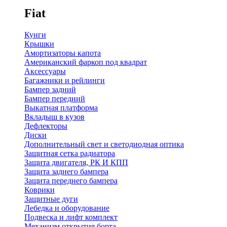
Fiat
Кунги
Крышки
Амортизаторы капота
Американский фаркоп под квадрат
Аксессуары
Багажники и рейлинги
Бампер задний
Бампер передний
Выкатная платформа
Вкладыш в кузов
Дефлекторы
Диски
Дополнительный свет и светодиодная оптика
Защитная сетка радиатора
Защита двигателя, РК И КПП
Защита заднего бампера
Защита переднего бампера
Коврики
Защитные дуги
Лебедка и оборудование
Подвеска и лифт комплект
Механизм открытия борта