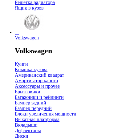
Решетка радиатора
Ящик в кузов
+
-
Volkswagen
Volkswagen
Кунги
Крышка кузова
Американский квадрат
Амортизатор капота
Аксессуары и прочее
Брызговики
Багажники и рейлинги
Бампер задний
Бампер передний
Блоки увеличения мощности
Выкатная платформа
Вкладыши
Дефлекторы
Диски