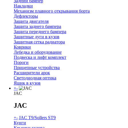
Задний бампер
Накладки
Механизм плавного открывания борта
Дефлекторы
Защита двигателя
Защита заднего бампера
Защита переднего бампера
Защитные дуги в кузов
Защитная сетка радиатора
Коврики
Лебедка и оборудование
Подвеска и лифт комплект
Пороги
Прицепные устройства
Расширители арок
Светодиодная оптика
Ящик в кузов
+
-
JAC
JAC
+
-
JAC T9/Sollers ST9
Кунги
Крышки кузова