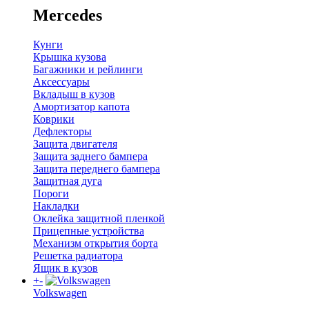
Mercedes
Кунги
Крышка кузова
Багажники и рейлинги
Аксессуары
Вкладыш в кузов
Амортизатор капота
Коврики
Дефлекторы
Защита двигателя
Защита заднего бампера
Защита переднего бампера
Защитная дуга
Пороги
Накладки
Оклейка защитной пленкой
Прицепные устройства
Механизм открытия борта
Решетка радиатора
Ящик в кузов
+
-
Volkswagen