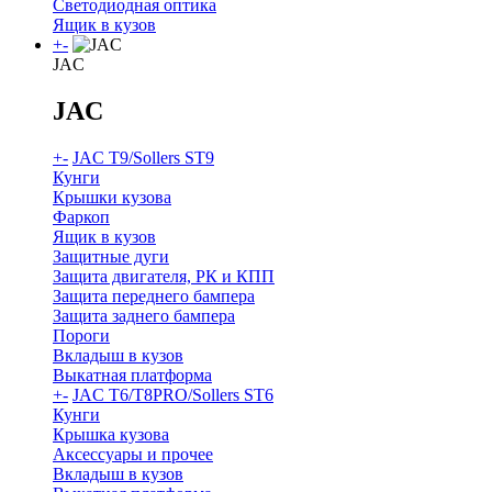
Светодиодная оптика
Ящик в кузов
+
-
JAC
JAC
+
-
JAC T9/Sollers ST9
Кунги
Крышки кузова
Фаркоп
Ящик в кузов
Защитные дуги
Защита двигателя, РК и КПП
Защита переднего бампера
Защита заднего бампера
Пороги
Вкладыш в кузов
Выкатная платформа
+
-
JAC T6/T8PRO/Sollers ST6
Кунги
Крышка кузова
Аксессуары и прочее
Вкладыш в кузов