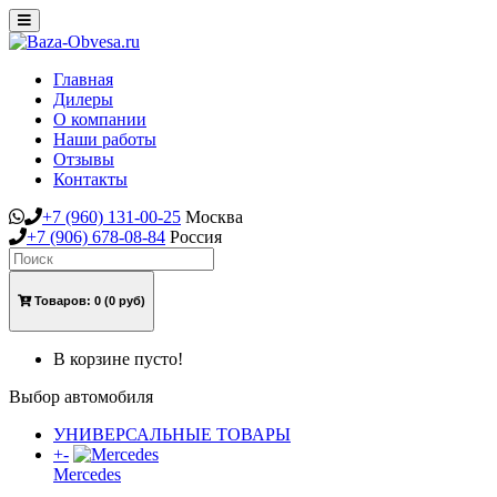
Toggle
navigation
Главная
Дилеры
О компании
Наши работы
Отзывы
Контакты
+7
(960)
131-00-25
Москва
+7
(906)
678-08-84
Россия
Товаров:
0
(0 руб)
В корзине пусто!
Выбор автомобиля
УНИВЕРСАЛЬНЫЕ ТОВАРЫ
+
-
Mercedes