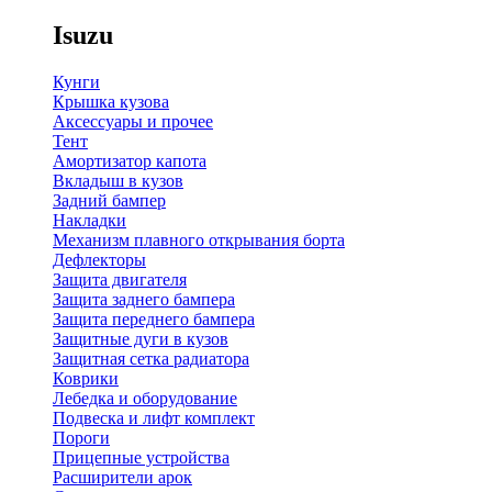
Isuzu
Кунги
Крышка кузова
Аксессуары и прочее
Тент
Амортизатор капота
Вкладыш в кузов
Задний бампер
Накладки
Механизм плавного открывания борта
Дефлекторы
Защита двигателя
Защита заднего бампера
Защита переднего бампера
Защитные дуги в кузов
Защитная сетка радиатора
Коврики
Лебедка и оборудование
Подвеска и лифт комплект
Пороги
Прицепные устройства
Расширители арок