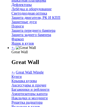
Выкатная платформа
Дефлекторы
Лебёдка и оборудование
Светодиодная оптика
Защита двигателя, РК И КПП
Защитные дуги
Пороги
Защита переднего бампера
Защита заднего бампера
Фаркоп
Ящик в кузов
+
-
Great Wall
Great Wall
+
-
Great Wall Wingle
Кунги
Крышка кузова
Аксессуары и прочее
Багажники и рейлинги
Амортизаторы капота
Накладки и молдинги
Решетка радиатора
Вкладыш в кузов