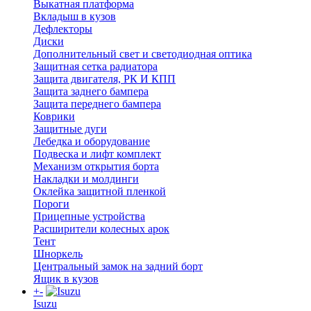
Выкатная платформа
Вкладыш в кузов
Дефлекторы
Диски
Дополнительный свет и светодиодная оптика
Защитная сетка радиатора
Защита двигателя, РК И КПП
Защита заднего бампера
Защита переднего бампера
Коврики
Защитные дуги
Лебедка и оборудование
Подвеска и лифт комплект
Механизм открытия борта
Накладки и молдинги
Оклейка защитной пленкой
Пороги
Прицепные устройства
Расширители колесных арок
Тент
Шноркель
Центральный замок на задний борт
Ящик в кузов
+
-
Isuzu