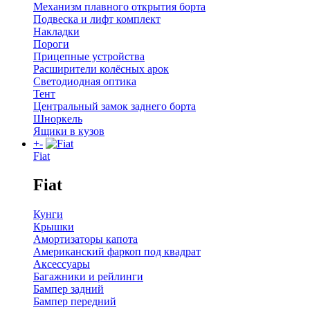
Механизм плавного открытия борта
Подвеска и лифт комплект
Накладки
Пороги
Прицепные устройства
Расширители колёсных арок
Светодиодная оптика
Тент
Центральный замок заднего борта
Шноркель
Ящики в кузов
+
-
Fiat
Fiat
Кунги
Крышки
Амортизаторы капота
Американский фаркоп под квадрат
Аксессуары
Багажники и рейлинги
Бампер задний
Бампер передний