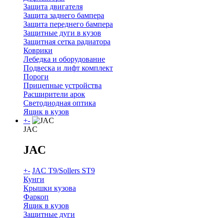
Защита двигателя
Защита заднего бампера
Защита переднего бампера
Защитные дуги в кузов
Защитная сетка радиатора
Коврики
Лебедка и оборудование
Подвеска и лифт комплект
Пороги
Прицепные устройства
Расширители арок
Светодиодная оптика
Ящик в кузов
+
-
JAC
JAC
+
-
JAC T9/Sollers ST9
Кунги
Крышки кузова
Фаркоп
Ящик в кузов
Защитные дуги