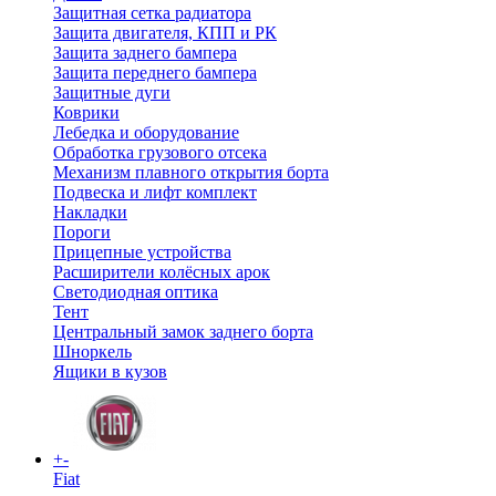
Защитная сетка радиатора
Защита двигателя, КПП и РК
Защита заднего бампера
Защита переднего бампера
Защитные дуги
Коврики
Лебедка и оборудование
Обработка грузового отсека
Механизм плавного открытия борта
Подвеска и лифт комплект
Накладки
Пороги
Прицепные устройства
Расширители колёсных арок
Светодиодная оптика
Тент
Центральный замок заднего борта
Шноркель
Ящики в кузов
+
-
Fiat