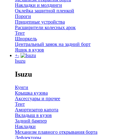
Накладки и молдинги
Оклейка защитной пленкой
Пороги
Прицепные устройства
Расширители колесных арок
Тент
Шноркель
Центральный замок на задний борт
Ящик в кузов
+
-
Isuzu
Isuzu
Кунги
Крышка кузова
Аксессуары и прочее
Тент
Амортизатор капота
Вкладыш в кузов
Задний бампер
Накладки
Механизм плавного открывания борта
Дефлекторы