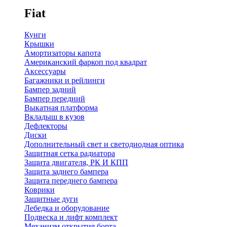
Fiat
Кунги
Крышки
Амортизаторы капота
Американский фаркоп под квадрат
Аксессуары
Багажники и рейлинги
Бампер задний
Бампер передний
Выкатная платформа
Вкладыш в кузов
Дефлекторы
Диски
Дополнительный свет и светодиодная оптика
Защитная сетка радиатора
Защита двигателя, РК И КПП
Защита заднего бампера
Защита переднего бампера
Коврики
Защитные дуги
Лебедка и оборудование
Подвеска и лифт комплект
Механизм открытия борта