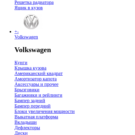
Решетка радиатора
Ящик в кузов
+
-
Volkswagen
Volkswagen
Кунги
Крышка кузова
Американский квадрат
Амортизатор капота
Аксессуары и прочее
Брызговики
Багажники и рейлинги
Бампер задний
Бампер передний
Блоки увеличения мощности
Выкатная платформа
Вкладыши
Дефлекторы
Диски