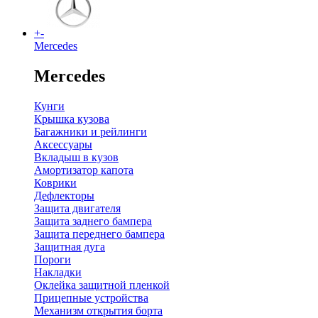
+
-
Mercedes
Mercedes
Кунги
Крышка кузова
Багажники и рейлинги
Аксессуары
Вкладыш в кузов
Амортизатор капота
Коврики
Дефлекторы
Защита двигателя
Защита заднего бампера
Защита переднего бампера
Защитная дуга
Пороги
Накладки
Оклейка защитной пленкой
Прицепные устройства
Механизм открытия борта