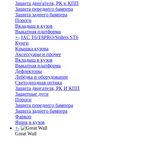
Защита двигателя, РК и КПП
Защита переднего бампера
Защита заднего бампера
Пороги
Вкладыш в кузов
Выкатная платформа
+
-
JAC T6/T8PRO/Sollers ST6
Кунги
Крышка кузова
Аксессуары и прочее
Вкладыш в кузов
Выкатная платформа
Дефлекторы
Лебёдка и оборудование
Светодиодная оптика
Защита двигателя, РК И КПП
Защитные дуги
Пороги
Защита переднего бампера
Защита заднего бампера
Фаркоп
Ящик в кузов
+
-
Great Wall