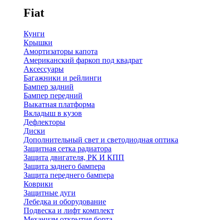
Fiat
Кунги
Крышки
Амортизаторы капота
Американский фаркоп под квадрат
Аксессуары
Багажники и рейлинги
Бампер задний
Бампер передний
Выкатная платформа
Вкладыш в кузов
Дефлекторы
Диски
Дополнительный свет и светодиодная оптика
Защитная сетка радиатора
Защита двигателя, РК И КПП
Защита заднего бампера
Защита переднего бампера
Коврики
Защитные дуги
Лебедка и оборудование
Подвеска и лифт комплект
Механизм открытия борта