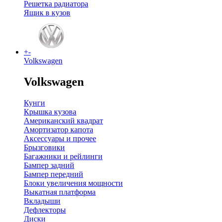
Решетка радиатора
Ящик в кузов
+
-
Volkswagen
Volkswagen
Кунги
Крышка кузова
Американский квадрат
Амортизатор капота
Аксессуары и прочее
Брызговики
Багажники и рейлинги
Бампер задний
Бампер передний
Блоки увеличения мощности
Выкатная платформа
Вкладыши
Дефлекторы
Диски