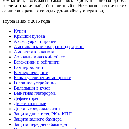
компанией, возможен самовывоз. Доступна любая форма
расчета (наличный, безналичный). Несколько технических
сервисов в разных городах (уточняйте у оператора).
Toyota Нilux с 2015 года
Кунги
Крышки кузова
Аксессуары и прочее
Американский квадрат под фаркоп
Амортизатор капота
Аэродинамический обвес
Багажники и рейлинги
Бампер задний
Бампер передний
Блоки увеличения мощности
Головное устройство
Вкладыши в кузов
Выкатная платформа
Дефлекторы
Диски колесные
Дневные ходовые огни
Защита двигателя, РК и КПП
Защита заднего бампера
Защита переднего бампера