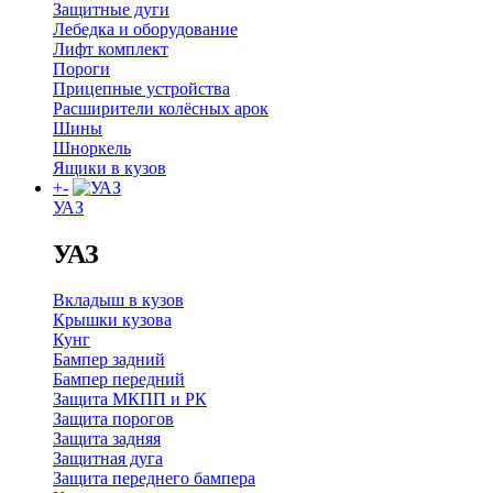
Защитные дуги
Лебедка и оборудование
Лифт комплект
Пороги
Прицепные устройства
Расширители колёсных арок
Шины
Шноркель
Ящики в кузов
+
-
УАЗ
УАЗ
Вкладыш в кузов
Крышки кузова
Кунг
Бампер задний
Бампер передний
Защита МКПП и РК
Защита порогов
Защита задняя
Защитная дуга
Защита переднего бампера