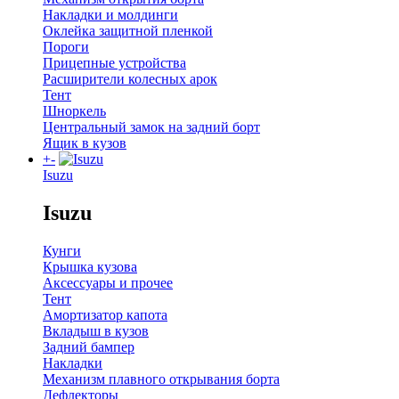
Накладки и молдинги
Оклейка защитной пленкой
Пороги
Прицепные устройства
Расширители колесных арок
Тент
Шноркель
Центральный замок на задний борт
Ящик в кузов
+
-
Isuzu
Isuzu
Кунги
Крышка кузова
Аксессуары и прочее
Тент
Амортизатор капота
Вкладыш в кузов
Задний бампер
Накладки
Механизм плавного открывания борта
Дефлекторы