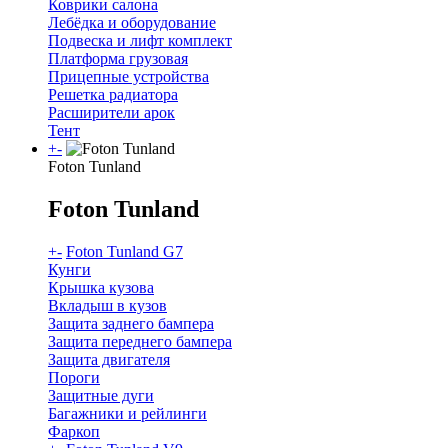
Коврики салона
Лебёдка и оборудование
Подвеска и лифт комплект
Платформа грузовая
Прицепные устройства
Решетка радиатора
Расширители арок
Тент
+
-
Foton Tunland
Foton Tunland
+
-
Foton Tunland G7
Кунги
Крышка кузова
Вкладыш в кузов
Защита заднего бампера
Защита переднего бампера
Защита двигателя
Пороги
Защитные дуги
Багажники и рейлинги
Фаркоп