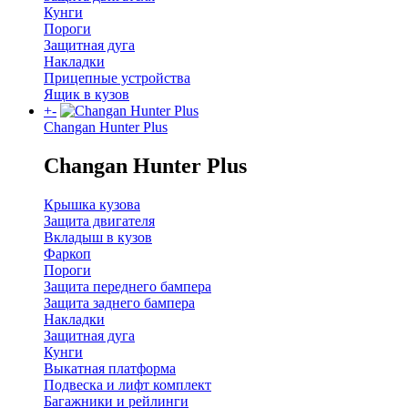
Кунги
Пороги
Защитная дуга
Накладки
Прицепные устройства
Ящик в кузов
+
-
Changan Hunter Plus
Changan Hunter Plus
Крышка кузова
Защита двигателя
Вкладыш в кузов
Фаркоп
Пороги
Защита переднего бампера
Защита заднего бампера
Накладки
Защитная дуга
Кунги
Выкатная платформа
Подвеска и лифт комплект
Багажники и рейлинги