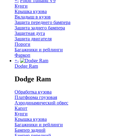
+
-
Foton Tunland V9
Кунги
Крышка кузова
Вкладыш в кузов
Защита переднего бампера
Защита заднего бампера
Защитная дуга
Защита двигателя
Пороги
Багажники и рейлинги
Фаркоп
+
-
Dodge Ram
Dodge Ram
Обработка кузова
Платформа грузовая
Аэродинамический обвес
Капот
Кунги
Крышка кузова
Багажники и рейлинги
Бампер задний
Бампер передний