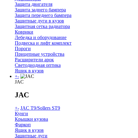
Защита двигателя
Защита заднего бампера
Защита переднего бампера
Защитные дуги в кузов
Защитная сетка радиатора
Коврики
Лебедка и оборудование
Подвеска и лифт комплект
Пороги
Прицепные устройства
Расширители арок
Светодиодная оптика
Ящик в кузов
+
-
JAC
JAC
+
-
JAC T9/Sollers ST9
Кунги
Крышки кузова
Фаркоп
Ящик в кузов
Защитные дуги