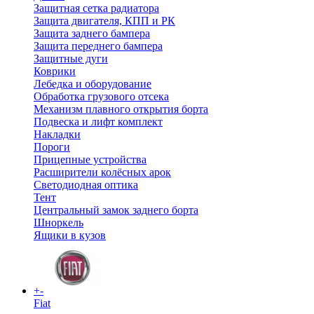
Защитная сетка радиатора
Защита двигателя, КПП и РК
Защита заднего бампера
Защита переднего бампера
Защитные дуги
Коврики
Лебедка и оборудование
Обработка грузового отсека
Механизм плавного открытия борта
Подвеска и лифт комплект
Накладки
Пороги
Прицепные устройства
Расширители колёсных арок
Светодиодная оптика
Тент
Центральный замок заднего борта
Шноркель
Ящики в кузов
+
-
Fiat