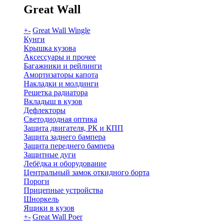
Great Wall
+
-
Great Wall Wingle
Кунги
Крышка кузова
Аксессуары и прочее
Багажники и рейлинги
Амортизаторы капота
Накладки и молдинги
Решетка радиатора
Вкладыш в кузов
Дефлекторы
Светодиодная оптика
Защита двигателя, РК и КПП
Защита заднего бампера
Защита переднего бампера
Защитные дуги
Лебёдка и оборудование
Центральный замок откидного борта
Пороги
Прицепные устройства
Шноркель
Ящики в кузов
+
-
Great Wall Poer