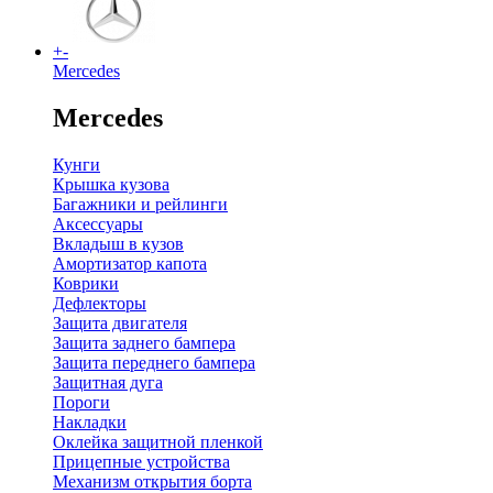
+
-
Mercedes
Mercedes
Кунги
Крышка кузова
Багажники и рейлинги
Аксессуары
Вкладыш в кузов
Амортизатор капота
Коврики
Дефлекторы
Защита двигателя
Защита заднего бампера
Защита переднего бампера
Защитная дуга
Пороги
Накладки
Оклейка защитной пленкой
Прицепные устройства
Механизм открытия борта