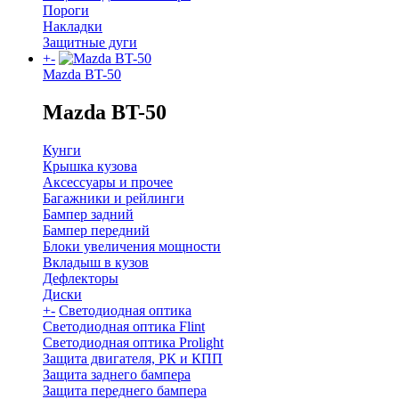
Пороги
Накладки
Защитные дуги
+
-
Mazda BT-50
Mazda BT-50
Кунги
Крышка кузова
Аксессуары и прочее
Багажники и рейлинги
Бампер задний
Бампер передний
Блоки увеличения мощности
Вкладыш в кузов
Дефлекторы
Диски
+
-
Светодиодная оптика
Светодиодная оптика Flint
Светодиодная оптика Prolight
Защита двигателя, РК и КПП
Защита заднего бампера
Защита переднего бампера