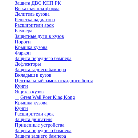
Защита ДВС КПП РК
Выкатная платформа
Делитель кузова
Решетка радиатора
Расширители арок
Бампера
Защитные дуги в кузов
Пороги
Крышка кузова
Фаркоп
Защита переднего бампера
Дефлекторы
Защита заднего бампера
Вкладыш в кузов
Центральный замок откидного борта
Кунги
Ящик в кузов
+
-
Great Wall Poer King Kong
Крышка кузова
Кунги
Расширители арок
Защита двигателя
Прицепные устройства
Защита переднего бампера
Защита заднего бампера