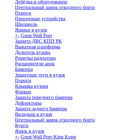
Лебёдка и оборудование
Центральный замок откидного борта
Пороги
Прицепные устройства
Шноркель
Ящики в кузов
+
-
Great Wall Poer
Защита ДВС КПП РК
Выкатная платформа
Делитель кузова
Решетка радиатора
Расширители арок
Бампера
Защитные дуги в кузов
Пороги
Крышка кузова
Фаркоп
Защита переднего бампера
Дефлекторы
Защита заднего бампера
Вкладыш в кузов
Центральный замок откидного борта
Кунги
Ящик в кузов
+
-
Great Wall Poer King Kong