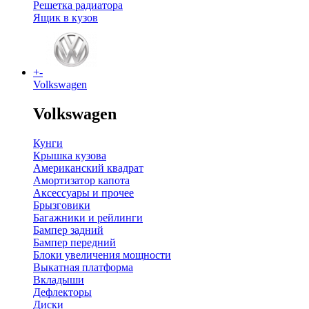
Решетка радиатора
Ящик в кузов
+
-
Volkswagen
Volkswagen
Кунги
Крышка кузова
Американский квадрат
Амортизатор капота
Аксессуары и прочее
Брызговики
Багажники и рейлинги
Бампер задний
Бампер передний
Блоки увеличения мощности
Выкатная платформа
Вкладыши
Дефлекторы
Диски