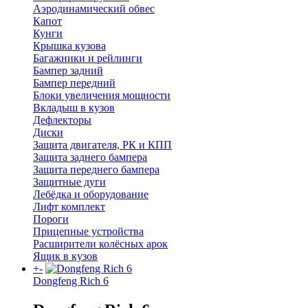
Аэродинамический обвес
Капот
Кунги
Крышка кузова
Багажники и рейлинги
Бампер задний
Бампер передний
Блоки увеличения мощности
Вкладыш в кузов
Дефлекторы
Диски
Защита двигателя, РК и КПП
Защита заднего бампера
Защита переднего бампера
Защитные дуги
Лебёдка и оборудование
Лифт комплект
Пороги
Прицепные устройства
Расширители колёсных арок
Ящик в кузов
+
-
Dongfeng Rich 6