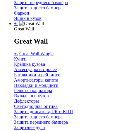
Защита переднего бампера
Защита заднего бампера
Фаркоп
Ящик в кузов
+
-
Great Wall
Great Wall
+
-
Great Wall Wingle
Кунги
Крышка кузова
Аксессуары и прочее
Багажники и рейлинги
Амортизаторы капота
Накладки и молдинги
Решетка радиатора
Вкладыш в кузов
Дефлекторы
Светодиодная оптика
Защита двигателя, РК и КПП
Защита заднего бампера
Защита переднего бампера
Защитные дуги