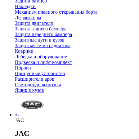
Задний бампер
Накладки
Механизм плавного открывания борта
Дефлекторы
Защита двигателя
Защита заднего бампера
Защита переднего бампера
Защитные дуги в кузов
Защитная сетка радиатора
Коврики
Лебедка и оборудование
Подвеска и лифт комплект
Пороги
Прицепные устройства
Расширители арок
Светодиодная оптика
Ящик в кузов
+
-
JAC
JAC