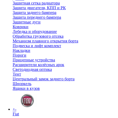
Защитная сетка радиатора
Защита двигателя, КПП и РК
Защита заднего бампера
Защита переднего бампера
Защитные дуги
Коврики
Лебедка и оборудование
Обработка грузового отсека
Механизм плавного открытия борта
Подвеска и лифт комплект
Накладки
Пороги
Прицепные устройства
Расширители колёсных арок
Светодиодная оптика
Тент
Центральный замок заднего борта
Шноркель
Ящики в кузов
+
-
Fiat