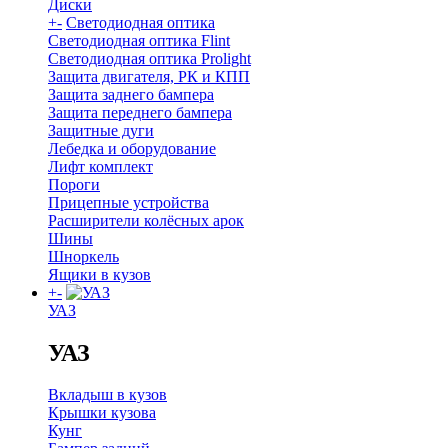
Диски
+
-
Светодиодная оптика
Светодиодная оптика Flint
Светодиодная оптика Prolight
Защита двигателя, РК и КПП
Защита заднего бампера
Защита переднего бампера
Защитные дуги
Лебедка и оборудование
Лифт комплект
Пороги
Прицепные устройства
Расширители колёсных арок
Шины
Шноркель
Ящики в кузов
+
-
УАЗ
УАЗ
Вкладыш в кузов
Крышки кузова
Кунг