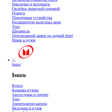
Накладки и молдинги
Оклейка защитной пленкой
Пороги
Прицепные устройства
Расширители колесных арок
Тент
Шноркель
Центральный замок на задний борт
Ящик в кузов
+
-
Isuzu
Isuzu
Кунги
Крышка кузова
Аксессуары и прочее
Тент
Амортизатор капота
Вкладыш в кузов