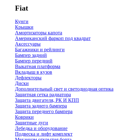
Fiat
Кунги
Крышки
Амортизаторы капота
Американский фаркоп под квадрат
Аксессуары
Багажники и рейлинги
Бампер задний
Бампер передний
Выкатная платформа
Вкладыш в кузов
Дефлекторы
Диски
Дополнительный свет и светодиодная оптика
Защитная сетка радиатора
Защита двигателя, РК И КПП
Защита заднего бампера
Защита переднего бампера
Коврики
Защитные дуги
Лебедка и оборудование
Подвеска и лифт комплект
Механизм открытия борта