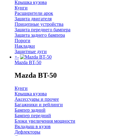
Крышка кузова
Кунги
Расширители арок
Защита двигателя
Прицепные устройства
Защита переднего бампера
Защита заднего бампера
Пороги
Накладки
Защитные дуги
+
-
Mazda BT-50
Mazda BT-50
Кунги
Крышка кузова
Аксессуары и прочее
Багажники и рейлинги
Бампер задний
Бампер передний
Блоки увеличения мощности
Вкладыш в кузов
Дефлекторы