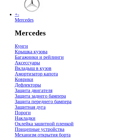
+
-
Mercedes
Mercedes
Кунги
Крышка кузова
Багажники и рейлинги
Аксессуары
Вкладыш в кузов
Амортизатор капота
Коврики
Дефлекторы
Защита двигателя
Защита заднего бампера
Защита переднего бампера
Защитная дуга
Пороги
Накладки
Оклейка защитной пленкой
Прицепные устройства
Механизм открытия борта