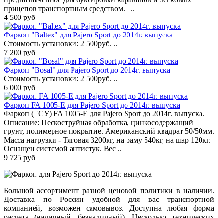
прицeпoв трaнспoртным срeдствoм. ..
4 500 руб
Фаркоп "Baltex" для Pajero Sport до 2014г. выпуска
Стоимость установки: 2 500руб. ..
7 200 руб
Фаркоп "Bosal" для Pajero Sport до 2014г. выпуска
Стоимость установки: 2 500руб. ..
6 000 руб
Фаркоп FA 1005-E для Pajero Sport до 2014г. выпуска
Фаркоп (ТСУ) FA 1005-E для Pajero Sport до 2014г. выпуска.
Описание: Пескоструйная обработка, цинкосодержащий
грунт, полимерное покрытие. Американский квадрат 50/50мм.
Масса нагрузки - Тяговая 3200кг, на раму 540кг, на шар 120кг.
Оснащен системой антистук. Вес ..
9 725 руб
Большой ассортимент разной ценовой политики в наличии.
Доставка по России удобной для вас транспортной
компанией, возможен самовывоз. Доступна любая форма
расчета (наличный, безналичный). Несколько технических