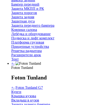
Бампер задний
Бампер передний
Защита МКПП и РК
Защита порогов
Защита задняя
Защитная дуга
Защита переднего бампера
Коврики салона
Лебёдка и оборудование
Подвеска и лифт комплект
Платформа грузовая
Прицепные устройства
Решетка радиатора
Расширители арок
Тент
+
-
Foton Tunland
Foton Tunland
+
-
Foton Tunland G7
Кунги
Крышка кузова
Вкладыш в кузов
Защита заднего бампера