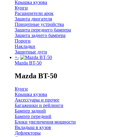
Крышка кузова
Кунги
Расширители арок
Защита двигателя
Прицепные устройства
Защита переднего бампера
Защита заднего бампера
Пороги
Накладки
Защитные дуги
+
-
Mazda BT-50
Mazda BT-50
Кунги
Крышка кузова
Аксессуары и прочее
Багажники и рейлинги
Бампер задний
Бампер передний
Блоки увеличения мощности
Вкладыш в кузов
Дефлекторы