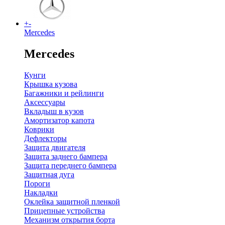
+
-
Mercedes
Mercedes
Кунги
Крышка кузова
Багажники и рейлинги
Аксессуары
Вкладыш в кузов
Амортизатор капота
Коврики
Дефлекторы
Защита двигателя
Защита заднего бампера
Защита переднего бампера
Защитная дуга
Пороги
Накладки
Оклейка защитной пленкой
Прицепные устройства
Механизм открытия борта