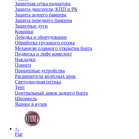
Защитная сетка радиатора
Защита двигателя, КПП и РК
Защита заднего бампера
Защита переднего бампера
Защитные дуги
Коврики
Лебедка и оборудование
Обработка грузового отсека
Механизм плавного открытия борта
Подвеска и лифт комплект
Накладки
Пороги
Прицепные устройства
Расширители колёсных арок
Светодиодная оптика
Тент
Центральный замок заднего борта
Шноркель
Ящики в кузов
+
-
Fiat