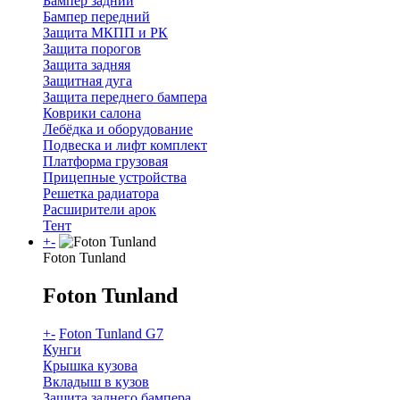
Бампер задний
Бампер передний
Защита МКПП и РК
Защита порогов
Защита задняя
Защитная дуга
Защита переднего бампера
Коврики салона
Лебёдка и оборудование
Подвеска и лифт комплект
Платформа грузовая
Прицепные устройства
Решетка радиатора
Расширители арок
Тент
+
-
Foton Tunland
Foton Tunland
+
-
Foton Tunland G7
Кунги
Крышка кузова
Вкладыш в кузов
Защита заднего бампера