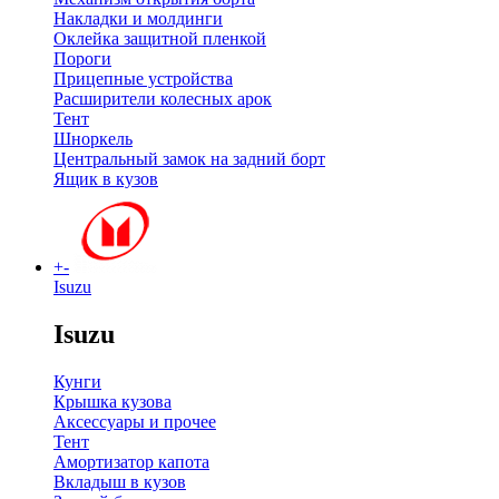
Накладки и молдинги
Оклейка защитной пленкой
Пороги
Прицепные устройства
Расширители колесных арок
Тент
Шноркель
Центральный замок на задний борт
Ящик в кузов
+
-
Isuzu
Isuzu
Кунги
Крышка кузова
Аксессуары и прочее
Тент
Амортизатор капота
Вкладыш в кузов