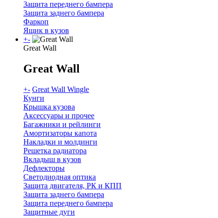
Защита переднего бампера
Защита заднего бампера
Фаркоп
Ящик в кузов
+
-
Great Wall
Great Wall
+
-
Great Wall Wingle
Кунги
Крышка кузова
Аксессуары и прочее
Багажники и рейлинги
Амортизаторы капота
Накладки и молдинги
Решетка радиатора
Вкладыш в кузов
Дефлекторы
Светодиодная оптика
Защита двигателя, РК и КПП
Защита заднего бампера
Защита переднего бампера
Защитные дуги