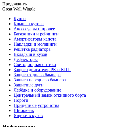
Продолжить
Great Wall Wingle
Кунги
Крышка кузова
Аксессуары и прочее
Багажники и рейлинги
Амортизаторы капота
Накладки и молдинги
Решетка радиатора
Вкладыш в кузов
Дефлекторы
Светодиодная оптика
Защита двигателя, РК и КПП
Защита заднего бампера
Защита переднего бампера
Защитные дуги
Лебёдка и оборудование
Центральный замок откидного борта
Пороги
Прицепные устройства
Шноркель
Ящики в кузов
Информация