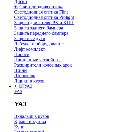
Диски
+
-
Светодиодная оптика
Светодиодная оптика Flint
Светодиодная оптика Prolight
Защита двигателя, РК и КПП
Защита заднего бампера
Защита переднего бампера
Защитные дуги
Лебедка и оборудование
Лифт комплект
Пороги
Прицепные устройства
Расширители колёсных арок
Шины
Шноркель
Ящики в кузов
+
-
УАЗ
УАЗ
Вкладыш в кузов
Крышки кузова
Кунг