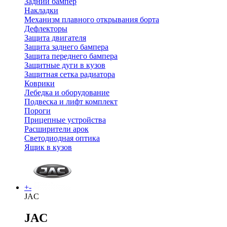
Задний бампер
Накладки
Механизм плавного открывания борта
Дефлекторы
Защита двигателя
Защита заднего бампера
Защита переднего бампера
Защитные дуги в кузов
Защитная сетка радиатора
Коврики
Лебедка и оборудование
Подвеска и лифт комплект
Пороги
Прицепные устройства
Расширители арок
Светодиодная оптика
Ящик в кузов
+
-
JAC
JAC