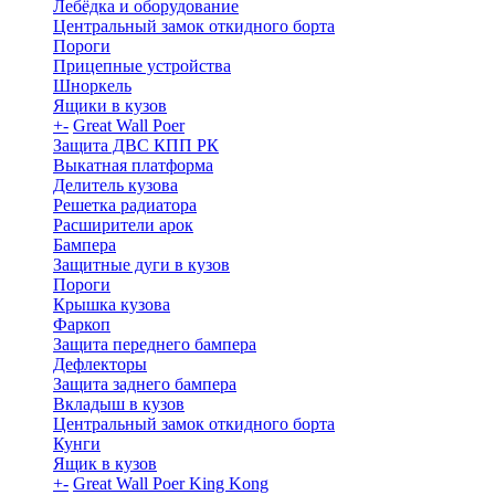
Лебёдка и оборудование
Центральный замок откидного борта
Пороги
Прицепные устройства
Шноркель
Ящики в кузов
+
-
Great Wall Poer
Защита ДВС КПП РК
Выкатная платформа
Делитель кузова
Решетка радиатора
Расширители арок
Бампера
Защитные дуги в кузов
Пороги
Крышка кузова
Фаркоп
Защита переднего бампера
Дефлекторы
Защита заднего бампера
Вкладыш в кузов
Центральный замок откидного борта
Кунги
Ящик в кузов
+
-
Great Wall Poer King Kong