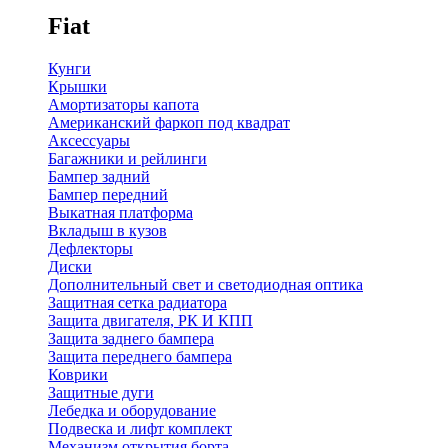
Fiat
Кунги
Крышки
Амортизаторы капота
Американский фаркоп под квадрат
Аксессуары
Багажники и рейлинги
Бампер задний
Бампер передний
Выкатная платформа
Вкладыш в кузов
Дефлекторы
Диски
Дополнительный свет и светодиодная оптика
Защитная сетка радиатора
Защита двигателя, РК И КПП
Защита заднего бампера
Защита переднего бампера
Коврики
Защитные дуги
Лебедка и оборудование
Подвеска и лифт комплект
Механизм открытия борта