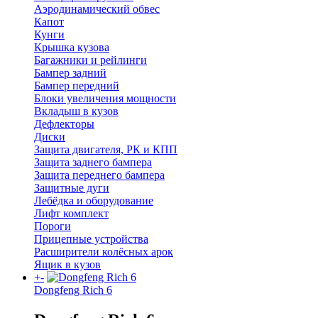
Аэродинамический обвес
Капот
Кунги
Крышка кузова
Багажники и рейлинги
Бампер задний
Бампер передний
Блоки увеличения мощности
Вкладыш в кузов
Дефлекторы
Диски
Защита двигателя, РК и КПП
Защита заднего бампера
Защита переднего бампера
Защитные дуги
Лебёдка и оборудование
Лифт комплект
Пороги
Прицепные устройства
Расширители колёсных арок
Ящик в кузов
+
-
Dongfeng Rich 6