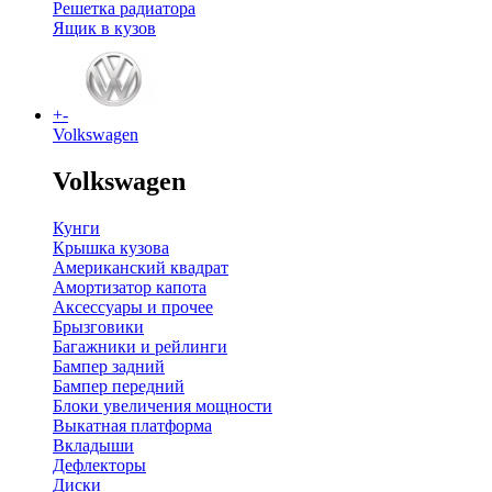
Решетка радиатора
Ящик в кузов
+
-
Volkswagen
Volkswagen
Кунги
Крышка кузова
Американский квадрат
Амортизатор капота
Аксессуары и прочее
Брызговики
Багажники и рейлинги
Бампер задний
Бампер передний
Блоки увеличения мощности
Выкатная платформа
Вкладыши
Дефлекторы
Диски