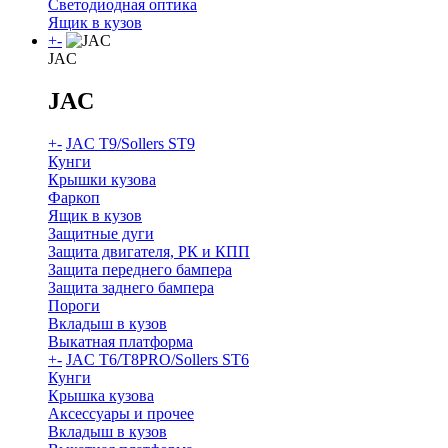
Светодиодная оптика
Ящик в кузов
+
-
JAC
JAC
+
-
JAC T9/Sollers ST9
Кунги
Крышки кузова
Фаркоп
Ящик в кузов
Защитные дуги
Защита двигателя, РК и КПП
Защита переднего бампера
Защита заднего бампера
Пороги
Вкладыш в кузов
Выкатная платформа
+
-
JAC T6/T8PRO/Sollers ST6
Кунги
Крышка кузова
Аксессуары и прочее
Вкладыш в кузов