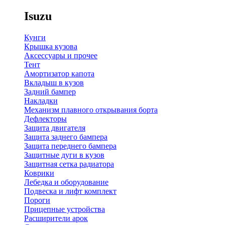
Isuzu
Кунги
Крышка кузова
Аксессуары и прочее
Тент
Амортизатор капота
Вкладыш в кузов
Задний бампер
Накладки
Механизм плавного открывания борта
Дефлекторы
Защита двигателя
Защита заднего бампера
Защита переднего бампера
Защитные дуги в кузов
Защитная сетка радиатора
Коврики
Лебедка и оборудование
Подвеска и лифт комплект
Пороги
Прицепные устройства
Расширители арок