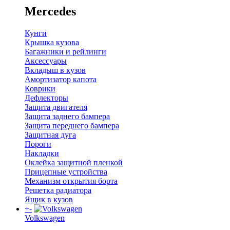
Mercedes
Кунги
Крышка кузова
Багажники и рейлинги
Аксессуары
Вкладыш в кузов
Амортизатор капота
Коврики
Дефлекторы
Защита двигателя
Защита заднего бампера
Защита переднего бампера
Защитная дуга
Пороги
Накладки
Оклейка защитной пленкой
Прицепные устройства
Механизм открытия борта
Решетка радиатора
Ящик в кузов
+
-
Volkswagen