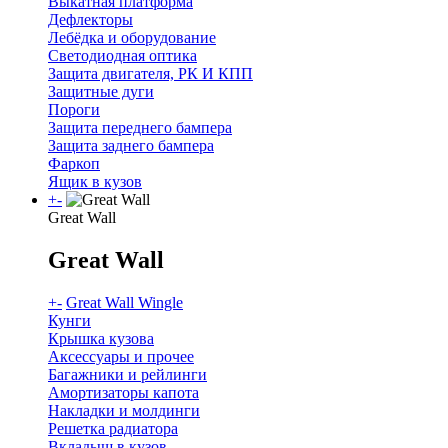
Выкатная платформа
Дефлекторы
Лебёдка и оборудование
Светодиодная оптика
Защита двигателя, РК И КПП
Защитные дуги
Пороги
Защита переднего бампера
Защита заднего бампера
Фаркоп
Ящик в кузов
+
-
Great Wall
Great Wall
+
-
Great Wall Wingle
Кунги
Крышка кузова
Аксессуары и прочее
Багажники и рейлинги
Амортизаторы капота
Накладки и молдинги
Решетка радиатора
Вкладыш в кузов