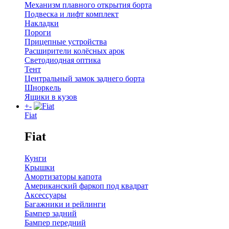
Механизм плавного открытия борта
Подвеска и лифт комплект
Накладки
Пороги
Прицепные устройства
Расширители колёсных арок
Светодиодная оптика
Тент
Центральный замок заднего борта
Шноркель
Ящики в кузов
+
-
Fiat
Fiat
Кунги
Крышки
Амортизаторы капота
Американский фаркоп под квадрат
Аксессуары
Багажники и рейлинги
Бампер задний
Бампер передний