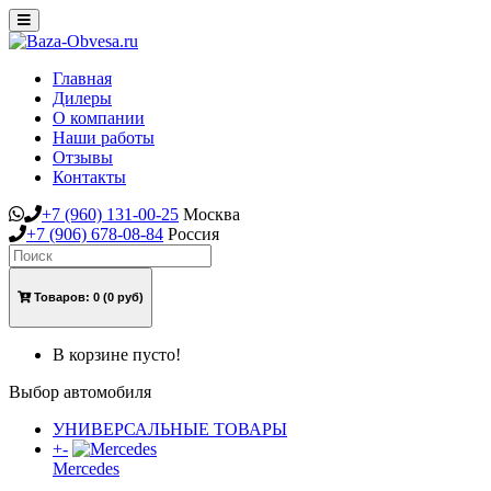
Toggle
navigation
Главная
Дилеры
О компании
Наши работы
Отзывы
Контакты
+7
(960)
131-00-25
Москва
+7
(906)
678-08-84
Россия
Товаров:
0
(0 руб)
В корзине пусто!
Выбор автомобиля
УНИВЕРСАЛЬНЫЕ ТОВАРЫ
+
-
Mercedes