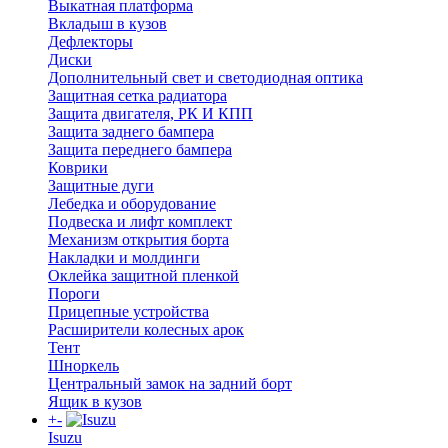
Выкатная платформа
Вкладыш в кузов
Дефлекторы
Диски
Дополнительный свет и светодиодная оптика
Защитная сетка радиатора
Защита двигателя, РК И КПП
Защита заднего бампера
Защита переднего бампера
Коврики
Защитные дуги
Лебедка и оборудование
Подвеска и лифт комплект
Механизм открытия борта
Накладки и молдинги
Оклейка защитной пленкой
Пороги
Прицепные устройства
Расширители колесных арок
Тент
Шноркель
Центральный замок на задний борт
Ящик в кузов
+
-
Isuzu