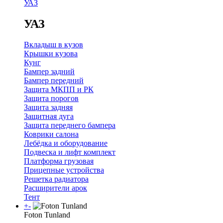
УАЗ
УАЗ
Вкладыш в кузов
Крышки кузова
Кунг
Бампер задний
Бампер передний
Защита МКПП и РК
Защита порогов
Защита задняя
Защитная дуга
Защита переднего бампера
Коврики салона
Лебёдка и оборудование
Подвеска и лифт комплект
Платформа грузовая
Прицепные устройства
Решетка радиатора
Расширители арок
Тент
+
-
Foton Tunland