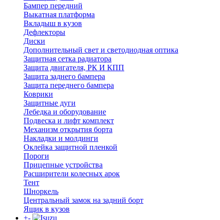
Бампер передний
Выкатная платформа
Вкладыш в кузов
Дефлекторы
Диски
Дополнительный свет и светодиодная оптика
Защитная сетка радиатора
Защита двигателя, РК И КПП
Защита заднего бампера
Защита переднего бампера
Коврики
Защитные дуги
Лебедка и оборудование
Подвеска и лифт комплект
Механизм открытия борта
Накладки и молдинги
Оклейка защитной пленкой
Пороги
Прицепные устройства
Расширители колесных арок
Тент
Шноркель
Центральный замок на задний борт
Ящик в кузов
+
-