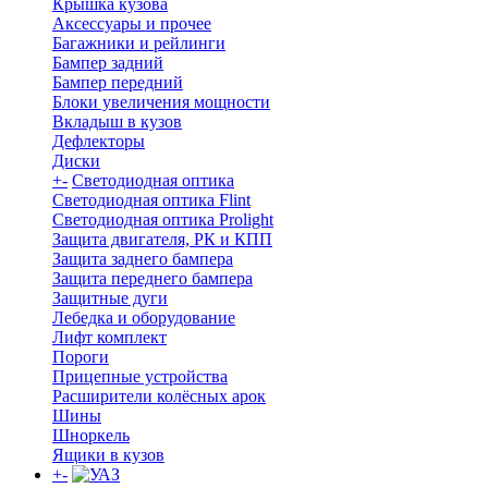
Крышка кузова
Аксессуары и прочее
Багажники и рейлинги
Бампер задний
Бампер передний
Блоки увеличения мощности
Вкладыш в кузов
Дефлекторы
Диски
+
-
Светодиодная оптика
Светодиодная оптика Flint
Светодиодная оптика Prolight
Защита двигателя, РК и КПП
Защита заднего бампера
Защита переднего бампера
Защитные дуги
Лебедка и оборудование
Лифт комплект
Пороги
Прицепные устройства
Расширители колёсных арок
Шины
Шноркель
Ящики в кузов
+
-