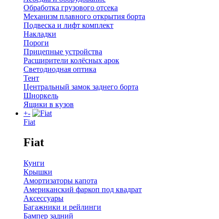
Обработка грузового отсека
Механизм плавного открытия борта
Подвеска и лифт комплект
Накладки
Пороги
Прицепные устройства
Расширители колёсных арок
Светодиодная оптика
Тент
Центральный замок заднего борта
Шноркель
Ящики в кузов
+
-
Fiat
Fiat
Кунги
Крышки
Амортизаторы капота
Американский фаркоп под квадрат
Аксессуары
Багажники и рейлинги
Бампер задний