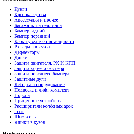
Кунги
Крышка кузова
Аксессуары и прочее
Багажники и рейлинги
Бампер задний
Бампер передний
Блоки увеличения мощности
Вкладыш в кузов
Дефлекторы
Диски
Защита двигателя, РК И КПП
Защита заднего бампера
Защита переднего бампера
Защитные дуги
Лебедка и оборудование
Подвеска и лифт комплект
Пороги
Прицепные устройства
Расширители колёсных арок
Тент
Шноркель
Ящики в кузов
Информация