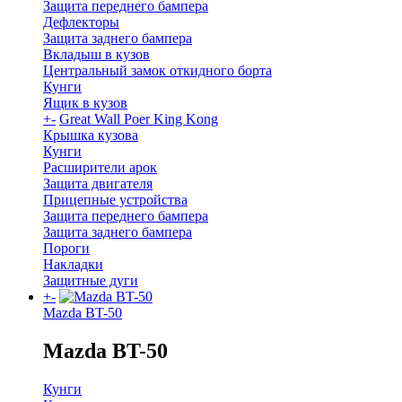
Защита переднего бампера
Дефлекторы
Защита заднего бампера
Вкладыш в кузов
Центральный замок откидного борта
Кунги
Ящик в кузов
+
-
Great Wall Poer King Kong
Крышка кузова
Кунги
Расширители арок
Защита двигателя
Прицепные устройства
Защита переднего бампера
Защита заднего бампера
Пороги
Накладки
Защитные дуги
+
-
Mazda BT-50
Mazda BT-50
Кунги