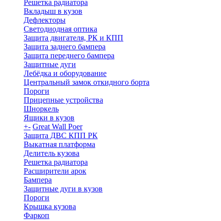
Решетка радиатора
Вкладыш в кузов
Дефлекторы
Светодиодная оптика
Защита двигателя, РК и КПП
Защита заднего бампера
Защита переднего бампера
Защитные дуги
Лебёдка и оборудование
Центральный замок откидного борта
Пороги
Прицепные устройства
Шноркель
Ящики в кузов
+
-
Great Wall Poer
Защита ДВС КПП РК
Выкатная платформа
Делитель кузова
Решетка радиатора
Расширители арок
Бампера
Защитные дуги в кузов
Пороги
Крышка кузова
Фаркоп