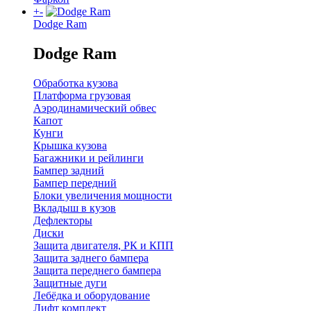
+
-
Dodge Ram
Dodge Ram
Обработка кузова
Платформа грузовая
Аэродинамический обвес
Капот
Кунги
Крышка кузова
Багажники и рейлинги
Бампер задний
Бампер передний
Блоки увеличения мощности
Вкладыш в кузов
Дефлекторы
Диски
Защита двигателя, РК и КПП
Защита заднего бампера
Защита переднего бампера
Защитные дуги
Лебёдка и оборудование
Лифт комплект