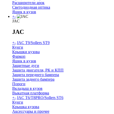
Расширители арок
Светодиодная оптика
Ящик в кузов
+
-
JAC
JAC
+
-
JAC T9/Sollers ST9
Кунги
Крышки кузова
Фаркоп
Ящик в кузов
Защитные дуги
Защита двигателя, РК и КПП
Защита переднего бампера
Защита заднего бампера
Пороги
Вкладыш в кузов
Выкатная платформа
+
-
JAC T6/T8PRO/Sollers ST6
Кунги
Крышка кузова
Аксессуары и прочее