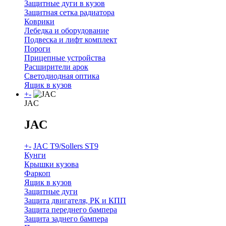
Защитные дуги в кузов
Защитная сетка радиатора
Коврики
Лебедка и оборудование
Подвеска и лифт комплект
Пороги
Прицепные устройства
Расширители арок
Светодиодная оптика
Ящик в кузов
+
-
JAC
JAC
+
-
JAC T9/Sollers ST9
Кунги
Крышки кузова
Фаркоп
Ящик в кузов
Защитные дуги
Защита двигателя, РК и КПП
Защита переднего бампера
Защита заднего бампера