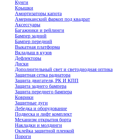
Кунги
Крышки
Амортизаторы капота
Американский фаркоп под квадрат
Аксессуары
Багажники и рейлинги
Бампер задний
Бампер передний
Выкатная платформа
Вкладыш в кузов
Дефлекторы
Диски
Дополнительный свет и светодиодная оптика
Защитная сетка радиатора
Защита двигателя, РК И КПП
Защита заднего бампера
Защита переднего бампера
Коврики
Защитные дуги
Лебедка и оборудование
Подвеска и лифт комплект
Механизм открытия борта
Накладки и молдинги
Оклейка защитной пленкой
Пороги