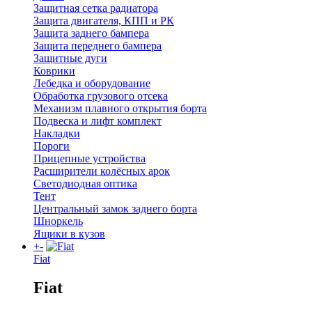
Защитная сетка радиатора
Защита двигателя, КПП и РК
Защита заднего бампера
Защита переднего бампера
Защитные дуги
Коврики
Лебедка и оборудование
Обработка грузового отсека
Механизм плавного открытия борта
Подвеска и лифт комплект
Накладки
Пороги
Прицепные устройства
Расширители колёсных арок
Светодиодная оптика
Тент
Центральный замок заднего борта
Шноркель
Ящики в кузов
+
-
Fiat
Fiat