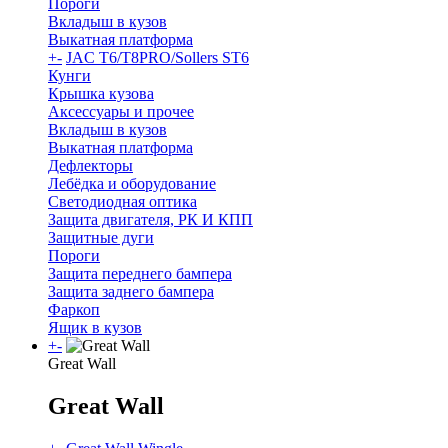
Пороги
Вкладыш в кузов
Выкатная платформа
+
-
JAC T6/T8PRO/Sollers ST6
Кунги
Крышка кузова
Аксессуары и прочее
Вкладыш в кузов
Выкатная платформа
Дефлекторы
Лебёдка и оборудование
Светодиодная оптика
Защита двигателя, РК И КПП
Защитные дуги
Пороги
Защита переднего бампера
Защита заднего бампера
Фаркоп
Ящик в кузов
+
-
Great Wall
Great Wall