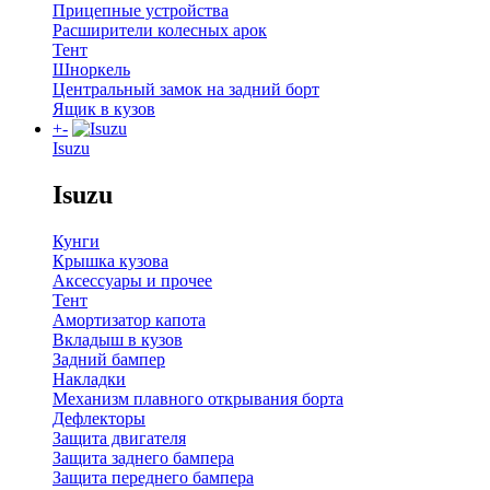
Прицепные устройства
Расширители колесных арок
Тент
Шноркель
Центральный замок на задний борт
Ящик в кузов
+
-
Isuzu
Isuzu
Кунги
Крышка кузова
Аксессуары и прочее
Тент
Амортизатор капота
Вкладыш в кузов
Задний бампер
Накладки
Механизм плавного открывания борта
Дефлекторы
Защита двигателя
Защита заднего бампера
Защита переднего бампера