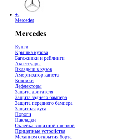
+
-
Mercedes
Mercedes
Кунги
Крышка кузова
Багажники и рейлинги
Аксессуары
Вкладыш в кузов
Амортизатор капота
Коврики
Дефлекторы
Защита двигателя
Защита заднего бампера
Защита переднего бампера
Защитная дуга
Пороги
Накладки
Оклейка защитной пленкой
Прицепные устройства
Механизм открытия борта