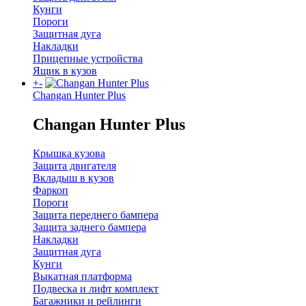
Кунги
Пороги
Защитная дуга
Накладки
Прицепные устройства
Ящик в кузов
+
-
Changan Hunter Plus
Changan Hunter Plus
Крышка кузова
Защита двигателя
Вкладыш в кузов
Фаркоп
Пороги
Защита переднего бампера
Защита заднего бампера
Накладки
Защитная дуга
Кунги
Выкатная платформа
Подвеска и лифт комплект
Багажники и рейлинги