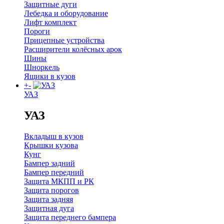
Защитные дуги
Лебедка и оборудование
Лифт комплект
Пороги
Прицепные устройства
Расширители колёсных арок
Шины
Шноркель
Ящики в кузов
+
-
УАЗ
УАЗ
Вкладыш в кузов
Крышки кузова
Кунг
Бампер задний
Бампер передний
Защита МКПП и РК
Защита порогов
Защита задняя
Защитная дуга
Защита переднего бампера