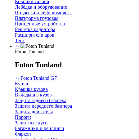
Коврики салона
Лебёдка и оборудование
Подвеска и лифт комплект
Платформа грузовая
Прицепные устройства
Решетка радиатора
Расширители арок
Тент
+
-
Foton Tunland
Foton Tunland
+
-
Foton Tunland G7
Кунги
Крышка кузова
Вкладыш в кузов
Защита заднего бампера
Защита переднего бампера
Защита двигателя
Пороги
Защитные дуги
Багажники и рейлинги
Фаркоп