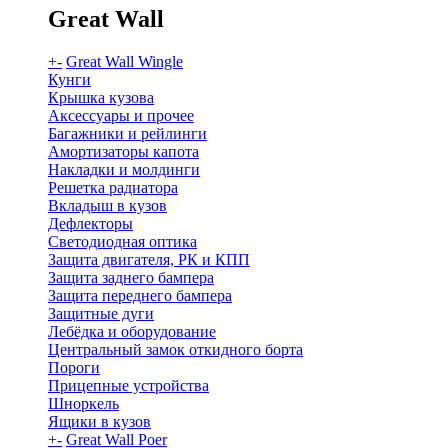
Great Wall
+
-
Great Wall Wingle
Кунги
Крышка кузова
Аксессуары и прочее
Багажники и рейлинги
Амортизаторы капота
Накладки и молдинги
Решетка радиатора
Вкладыш в кузов
Дефлекторы
Светодиодная оптика
Защита двигателя, РК и КПП
Защита заднего бампера
Защита переднего бампера
Защитные дуги
Лебёдка и оборудование
Центральный замок откидного борта
Пороги
Прицепные устройства
Шноркель
Ящики в кузов
+
-
Great Wall Poer