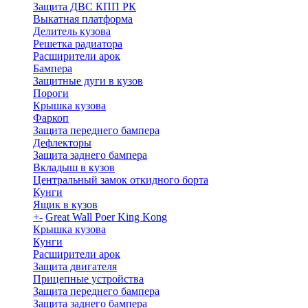
Защита ДВС КПП РК
Выкатная платформа
Делитель кузова
Решетка радиатора
Расширители арок
Бампера
Защитные дуги в кузов
Пороги
Крышка кузова
Фаркоп
Защита переднего бампера
Дефлекторы
Защита заднего бампера
Вкладыш в кузов
Центральный замок откидного борта
Кунги
Ящик в кузов
+
-
Great Wall Poer King Kong
Крышка кузова
Кунги
Расширители арок
Защита двигателя
Прицепные устройства
Защита переднего бампера
Защита заднего бампера