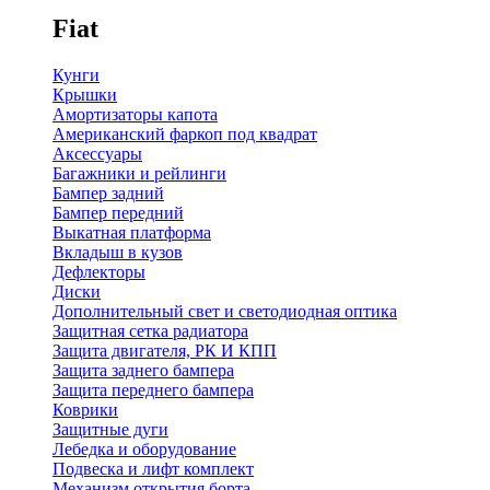
Fiat
Кунги
Крышки
Амортизаторы капота
Американский фаркоп под квадрат
Аксессуары
Багажники и рейлинги
Бампер задний
Бампер передний
Выкатная платформа
Вкладыш в кузов
Дефлекторы
Диски
Дополнительный свет и светодиодная оптика
Защитная сетка радиатора
Защита двигателя, РК И КПП
Защита заднего бампера
Защита переднего бампера
Коврики
Защитные дуги
Лебедка и оборудование
Подвеска и лифт комплект
Механизм открытия борта