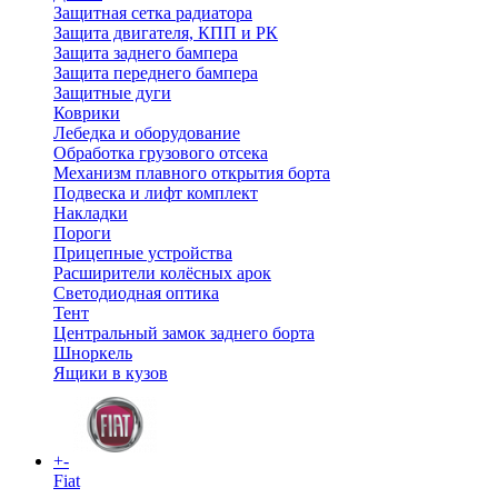
Защитная сетка радиатора
Защита двигателя, КПП и РК
Защита заднего бампера
Защита переднего бампера
Защитные дуги
Коврики
Лебедка и оборудование
Обработка грузового отсека
Механизм плавного открытия борта
Подвеска и лифт комплект
Накладки
Пороги
Прицепные устройства
Расширители колёсных арок
Светодиодная оптика
Тент
Центральный замок заднего борта
Шноркель
Ящики в кузов
+
-
Fiat