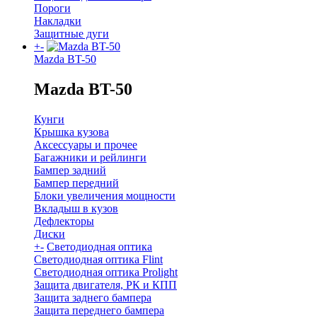
Пороги
Накладки
Защитные дуги
+
-
Mazda BT-50
Mazda BT-50
Кунги
Крышка кузова
Аксессуары и прочее
Багажники и рейлинги
Бампер задний
Бампер передний
Блоки увеличения мощности
Вкладыш в кузов
Дефлекторы
Диски
+
-
Светодиодная оптика
Светодиодная оптика Flint
Светодиодная оптика Prolight
Защита двигателя, РК и КПП
Защита заднего бампера
Защита переднего бампера