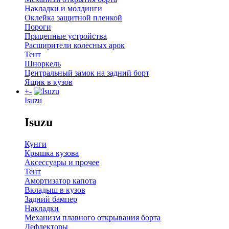
Накладки и молдинги
Оклейка защитной пленкой
Пороги
Прицепные устройства
Расширители колесных арок
Тент
Шноркель
Центральный замок на задний борт
Ящик в кузов
+
-
Isuzu
Isuzu
Кунги
Крышка кузова
Аксессуары и прочее
Тент
Амортизатор капота
Вкладыш в кузов
Задний бампер
Накладки
Механизм плавного открывания борта
Дефлекторы