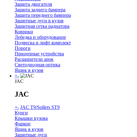
Защита двигателя
Защита заднего бампера
Защита переднего бампера
Защитные дуги в кузов
Защитная сетка радиатора
Коврики
Лебедка и оборудование
Подвеска и лифт комплект
Пороги
Прицепные устройства
Расширители арок
Светодиодная оптика
Ящик в кузов
+
-
JAC
JAC
+
-
JAC T9/Sollers ST9
Кунги
Крышки кузова
Фаркоп
Ящик в кузов
Защитные дуги