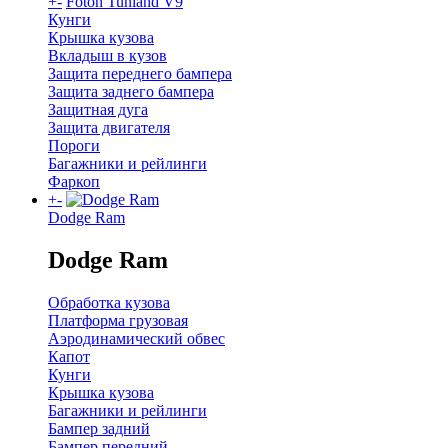
+
-
Foton Tunland V9
Кунги
Крышка кузова
Вкладыш в кузов
Защита переднего бампера
Защита заднего бампера
Защитная дуга
Защита двигателя
Пороги
Багажники и рейлинги
Фаркоп
+
-
Dodge Ram
Dodge Ram
Обработка кузова
Платформа грузовая
Аэродинамический обвес
Капот
Кунги
Крышка кузова
Багажники и рейлинги
Бампер задний
Бампер передний