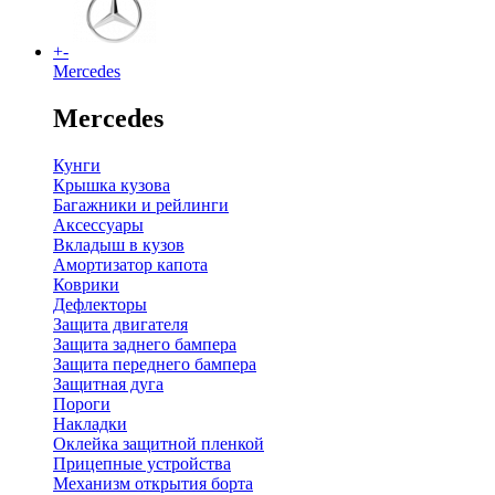
+
-
Mercedes
Mercedes
Кунги
Крышка кузова
Багажники и рейлинги
Аксессуары
Вкладыш в кузов
Амортизатор капота
Коврики
Дефлекторы
Защита двигателя
Защита заднего бампера
Защита переднего бампера
Защитная дуга
Пороги
Накладки
Оклейка защитной пленкой
Прицепные устройства
Механизм открытия борта