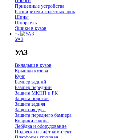
Пороги
Прицепные устройства
Расширители колёсных арок
Шины
Шноркель
Ящики в кузов
+
-
УАЗ
УАЗ
Вкладыш в кузов
Крышки кузова
Кунг
Бампер задний
Бампер передний
Защита МКПП и РК
Защита порогов
Защита задняя
Защитная дуга
Защита переднего бампера
Коврики салона
Лебёдка и оборудование
Подвеска и лифт комплект
Платформа грузовая