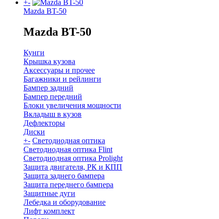
+
-
Mazda BT-50
Mazda BT-50
Кунги
Крышка кузова
Аксессуары и прочее
Багажники и рейлинги
Бампер задний
Бампер передний
Блоки увеличения мощности
Вкладыш в кузов
Дефлекторы
Диски
+
-
Светодиодная оптика
Светодиодная оптика Flint
Светодиодная оптика Prolight
Защита двигателя, РК и КПП
Защита заднего бампера
Защита переднего бампера
Защитные дуги
Лебедка и оборудование
Лифт комплект