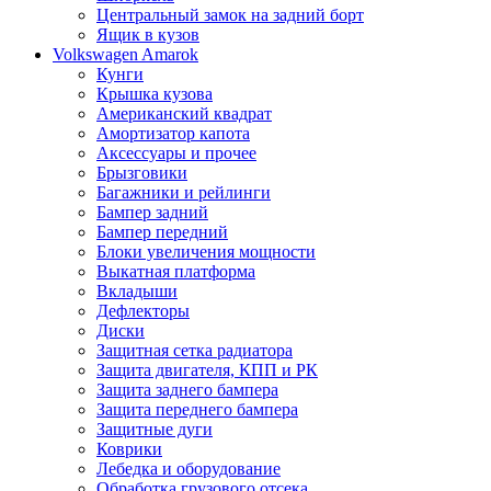
Центральный замок на задний борт
Ящик в кузов
Volkswagen Amarok
Кунги
Крышка кузова
Американский квадрат
Амортизатор капота
Аксессуары и прочее
Брызговики
Багажники и рейлинги
Бампер задний
Бампер передний
Блоки увеличения мощности
Выкатная платформа
Вкладыши
Дефлекторы
Диски
Защитная сетка радиатора
Защита двигателя, КПП и РК
Защита заднего бампера
Защита переднего бампера
Защитные дуги
Коврики
Лебедка и оборудование
Обработка грузового отсека