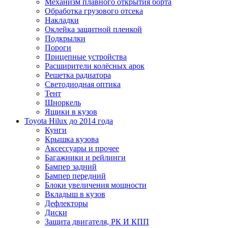
Механизм плавного открытия борта
Обработка грузового отсека
Накладки
Оклейка защитной пленкой
Подкрылки
Пороги
Прицепные устройства
Расширители колёсных арок
Решетка радиатора
Светодиодная оптика
Тент
Шноркель
Ящики в кузов
Toyota Нilux до 2014 года
Кунги
Крышка кузова
Аксессуары и прочее
Багажники и рейлинги
Бампер задний
Бампер передний
Блоки увеличения мощности
Вкладыш в кузов
Дефлекторы
Диски
Защита двигателя, РК И КПП