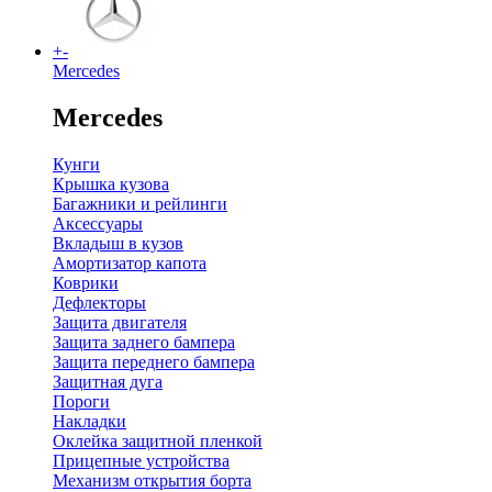
+
-
Mercedes
Mercedes
Кунги
Крышка кузова
Багажники и рейлинги
Аксессуары
Вкладыш в кузов
Амортизатор капота
Коврики
Дефлекторы
Защита двигателя
Защита заднего бампера
Защита переднего бампера
Защитная дуга
Пороги
Накладки
Оклейка защитной пленкой
Прицепные устройства
Механизм открытия борта