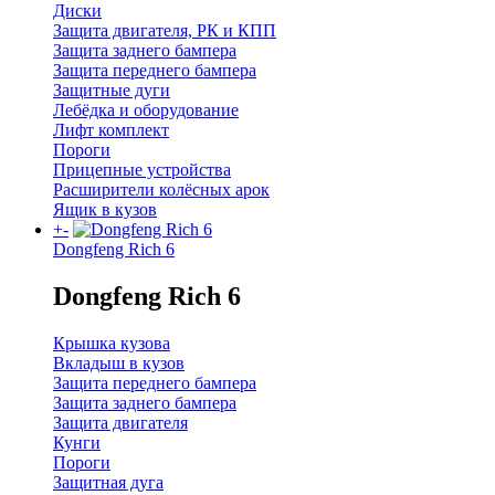
Диски
Защита двигателя, РК и КПП
Защита заднего бампера
Защита переднего бампера
Защитные дуги
Лебёдка и оборудование
Лифт комплект
Пороги
Прицепные устройства
Расширители колёсных арок
Ящик в кузов
+
-
Dongfeng Rich 6
Dongfeng Rich 6
Крышка кузова
Вкладыш в кузов
Защита переднего бампера
Защита заднего бампера
Защита двигателя
Кунги
Пороги
Защитная дуга