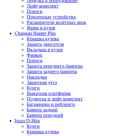
Лебёдка и оборудование
Лифт комплект
Пороги
Прицепные устройства
Расширители колёсных арок
Ящик в кузов
Changan Hunter Plus
Крышка кузова
Защита двигателя
Вкладыш в кузов
Фаркоп
Пороги
Защита переднего бампера
Защита заднего бампера
Накладки
Защитная дуга
Кунги
Выкатная платформа
Подвеска и лифт комплект
Багажники и рейлинги
Бампер задний
Бампер передний
Isuzu D-Max
Кунги
Крышка кузова