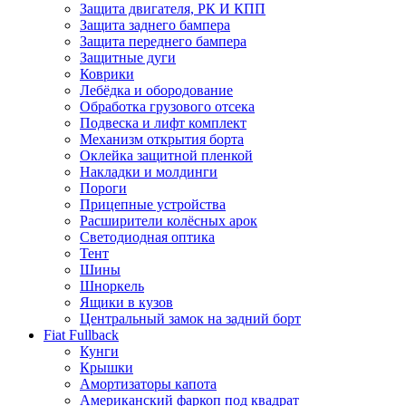
Защита двигателя, РК И КПП
Защита заднего бампера
Защита переднего бампера
Защитные дуги
Коврики
Лебёдка и обородование
Обработка грузового отсека
Подвеска и лифт комплект
Механизм открытия борта
Оклейка защитной пленкой
Накладки и молдинги
Пороги
Прицепные устройства
Расширители колёсных арок
Светодиодная оптика
Тент
Шины
Шноркель
Ящики в кузов
Центральный замок на задний борт
Fiat Fullback
Кунги
Крышки
Амортизаторы капота
Американский фаркоп под квадрат