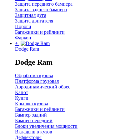
Защита переднего бампера
Защита заднего бампера
Защитная дуга
Защита двигателя
Пороги
Багажники и рейлинги
Фаркоп
+
-
Dodge Ram
Dodge Ram
Обработка кузова
Платформа грузовая
Аэродинамический обвес
Капот
Кунги
Крышка кузова
Багажники и рейлинги
Бампер задний
Бампер передний
Блоки увеличения мощности
Вкладыш в кузов
Дефлекторы