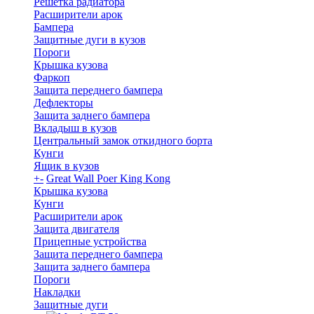
Решетка радиатора
Расширители арок
Бампера
Защитные дуги в кузов
Пороги
Крышка кузова
Фаркоп
Защита переднего бампера
Дефлекторы
Защита заднего бампера
Вкладыш в кузов
Центральный замок откидного борта
Кунги
Ящик в кузов
+
-
Great Wall Poer King Kong
Крышка кузова
Кунги
Расширители арок
Защита двигателя
Прицепные устройства
Защита переднего бампера
Защита заднего бампера
Пороги
Накладки
Защитные дуги