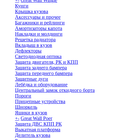
+
-
Great Wall Wingle
Кунги
Крышка кузова
Аксессуары и прочее
Багажники и рейлинги
Амортизаторы капота
Накладки и молдинги
Решетка радиатора
Вкладыш в кузов
Дефлекторы
Светодиодная оптика
Защита двигателя, РК и КПП
Защита заднего бампера
Защита переднего бампера
Защитные дуги
Лебёдка и оборудование
Центральный замок откидного борта
Пороги
Прицепные устройства
Шноркель
Ящики в кузов
+
-
Great Wall Poer
Защита ДВС КПП РК
Выкатная платформа
Делитель кузова