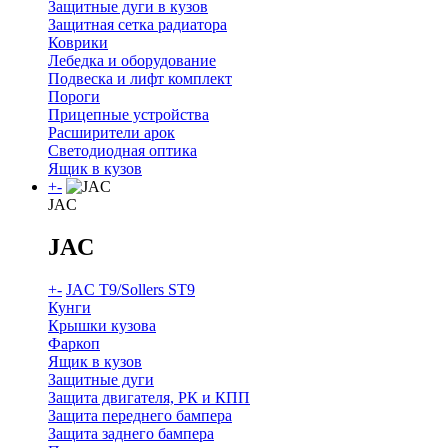
Защитные дуги в кузов
Защитная сетка радиатора
Коврики
Лебедка и оборудование
Подвеска и лифт комплект
Пороги
Прицепные устройства
Расширители арок
Светодиодная оптика
Ящик в кузов
+
-
JAC
JAC
+
-
JAC T9/Sollers ST9
Кунги
Крышки кузова
Фаркоп
Ящик в кузов
Защитные дуги
Защита двигателя, РК и КПП
Защита переднего бампера
Защита заднего бампера