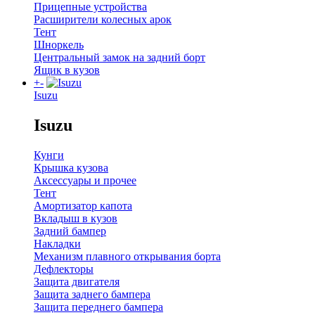
Прицепные устройства
Расширители колесных арок
Тент
Шноркель
Центральный замок на задний борт
Ящик в кузов
+
-
Isuzu
Isuzu
Кунги
Крышка кузова
Аксессуары и прочее
Тент
Амортизатор капота
Вкладыш в кузов
Задний бампер
Накладки
Механизм плавного открывания борта
Дефлекторы
Защита двигателя
Защита заднего бампера
Защита переднего бампера