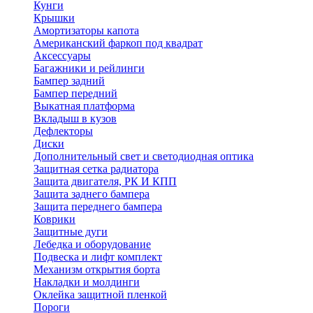
Кунги
Крышки
Амортизаторы капота
Американский фаркоп под квадрат
Аксессуары
Багажники и рейлинги
Бампер задний
Бампер передний
Выкатная платформа
Вкладыш в кузов
Дефлекторы
Диски
Дополнительный свет и светодиодная оптика
Защитная сетка радиатора
Защита двигателя, РК И КПП
Защита заднего бампера
Защита переднего бампера
Коврики
Защитные дуги
Лебедка и оборудование
Подвеска и лифт комплект
Механизм открытия борта
Накладки и молдинги
Оклейка защитной пленкой
Пороги