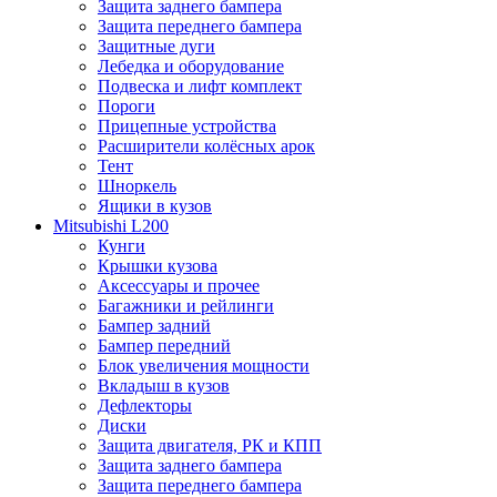
Защита заднего бампера
Защита переднего бампера
Защитные дуги
Лебедка и оборудование
Подвеска и лифт комплект
Пороги
Прицепные устройства
Расширители колёсных арок
Тент
Шноркель
Ящики в кузов
Mitsubishi L200
Кунги
Крышки кузова
Аксессуары и прочее
Багажники и рейлинги
Бампер задний
Бампер передний
Блок увеличения мощности
Вкладыш в кузов
Дефлекторы
Диски
Защита двигателя, РК и КПП
Защита заднего бампера
Защита переднего бампера