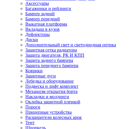
Аксессуары
Багажники и рейлинги
Бампер задний
Бампер передний
Выкатная платформа
Вкладыш в кузов
Дефлекторы
Диски
Дополнительный свет и светодиодная оптика
Защитная сетка радиатора
Защита двигателя, РК И КПП
Защита заднего бампера
Защита переднего бампера
Коврики
Защитные дуги
Лебедка и оборудование
Подвеска и лифт комплект
Механизм открытия борта
Накладки и молдинги
Оклейка защитной пленкой
Пороги
Прицепные устройства
Расширители колесных арок
Тент
Шноркель