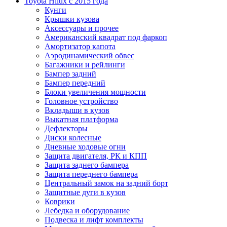
Toyota Нilux с 2015 года
Кунги
Крышки кузова
Аксессуары и прочее
Американский квадрат под фаркоп
Амортизатор капота
Аэродинамический обвес
Багажники и рейлинги
Бампер задний
Бампер передний
Блоки увеличения мощности
Головное устройство
Вкладыши в кузов
Выкатная платформа
Дефлекторы
Диски колесные
Дневные ходовые огни
Защита двигателя, РК и КПП
Защита заднего бампера
Защита переднего бампера
Центральный замок на задний борт
Защитные дуги в кузов
Коврики
Лебедка и оборудование
Подвеска и лифт комплекты