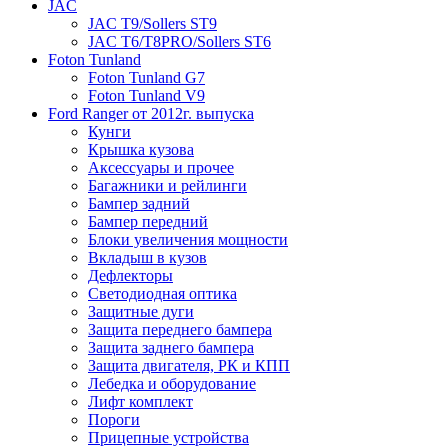
JAC
JAC T9/Sollers ST9
JAC T6/T8PRO/Sollers ST6
Foton Tunland
Foton Tunland G7
Foton Tunland V9
Ford Ranger от 2012г. выпуска
Кунги
Крышка кузова
Аксессуары и прочее
Багажники и рейлинги
Бампер задний
Бампер передний
Блоки увеличения мощности
Вкладыш в кузов
Дефлекторы
Светодиодная оптика
Защитные дуги
Защита переднего бампера
Защита заднего бампера
Защита двигателя, РК и КПП
Лебедка и оборудование
Лифт комплект
Пороги
Прицепные устройства