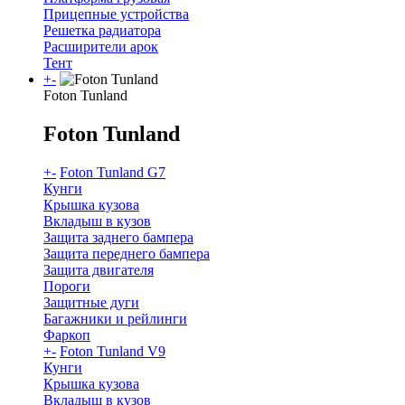
Прицепные устройства
Решетка радиатора
Расширители арок
Тент
+
-
Foton Tunland
Foton Tunland
+
-
Foton Tunland G7
Кунги
Крышка кузова
Вкладыш в кузов
Защита заднего бампера
Защита переднего бампера
Защита двигателя
Пороги
Защитные дуги
Багажники и рейлинги
Фаркоп
+
-
Foton Tunland V9
Кунги
Крышка кузова
Вкладыш в кузов