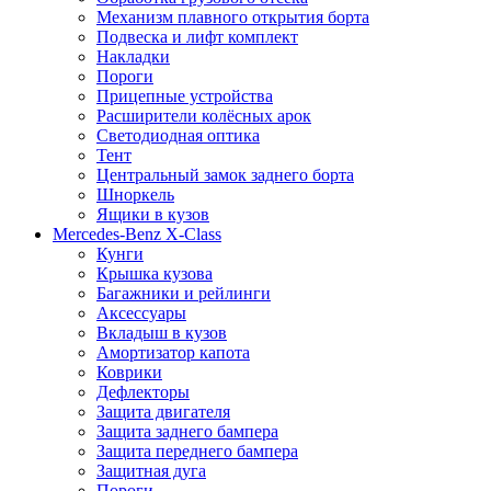
Механизм плавного открытия борта
Подвеска и лифт комплект
Накладки
Пороги
Прицепные устройства
Расширители колёсных арок
Светодиодная оптика
Тент
Центральный замок заднего борта
Шноркель
Ящики в кузов
Mercedes-Benz X-Class
Кунги
Крышка кузова
Багажники и рейлинги
Аксессуары
Вкладыш в кузов
Амортизатор капота
Коврики
Дефлекторы
Защита двигателя
Защита заднего бампера
Защита переднего бампера
Защитная дуга
Пороги