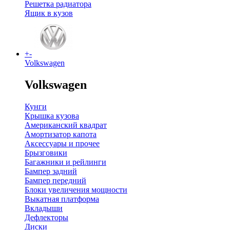
Решетка радиатора
Ящик в кузов
+
-
Volkswagen
Volkswagen
Кунги
Крышка кузова
Американский квадрат
Амортизатор капота
Аксессуары и прочее
Брызговики
Багажники и рейлинги
Бампер задний
Бампер передний
Блоки увеличения мощности
Выкатная платформа
Вкладыши
Дефлекторы
Диски