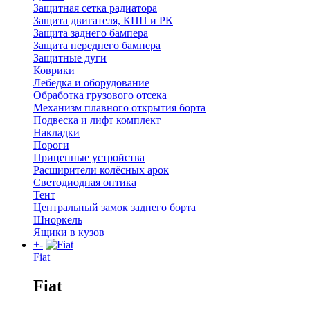
Защитная сетка радиатора
Защита двигателя, КПП и РК
Защита заднего бампера
Защита переднего бампера
Защитные дуги
Коврики
Лебедка и оборудование
Обработка грузового отсека
Механизм плавного открытия борта
Подвеска и лифт комплект
Накладки
Пороги
Прицепные устройства
Расширители колёсных арок
Светодиодная оптика
Тент
Центральный замок заднего борта
Шноркель
Ящики в кузов
+
-
Fiat
Fiat