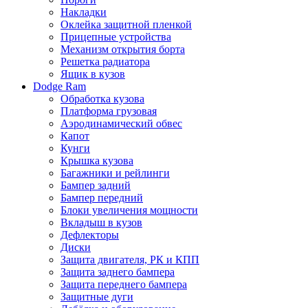
Накладки
Оклейка защитной пленкой
Прицепные устройства
Механизм открытия борта
Решетка радиатора
Ящик в кузов
Dodge Ram
Обработка кузова
Платформа грузовая
Аэродинамический обвес
Капот
Кунги
Крышка кузова
Багажники и рейлинги
Бампер задний
Бампер передний
Блоки увеличения мощности
Вкладыш в кузов
Дефлекторы
Диски
Защита двигателя, РК и КПП
Защита заднего бампера
Защита переднего бампера
Защитные дуги