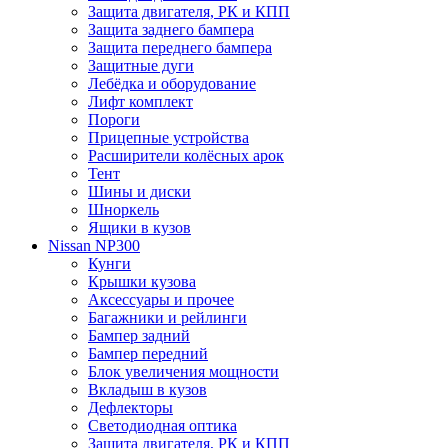
Защита двигателя, РК и КПП
Защита заднего бампера
Защита переднего бампера
Защитные дуги
Лебёдка и оборудование
Лифт комплект
Пороги
Прицепные устройства
Расширители колёсных арок
Тент
Шины и диски
Шноркель
Ящики в кузов
Nissan NP300
Кунги
Крышки кузова
Аксессуары и прочее
Багажники и рейлинги
Бампер задний
Бампер передний
Блок увеличения мощности
Вкладыш в кузов
Дефлекторы
Светодиодная оптика
Защита двигателя, РК и КПП