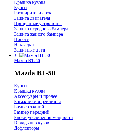
Крышка кузова
Кунги
Расширители арок
Защита двигателя
Прицепные устройства
Защита переднего бампера
Защита заднего бампера
Пороги
Накладки
Защитные дуги
+
-
Mazda BT-50
Mazda BT-50
Кунги
Крышка кузова
Аксессуары и прочее
Багажники и рейлинги
Бампер задний
Бампер передний
Блоки увеличения мощности
Вкладыш в кузов
Дефлекторы