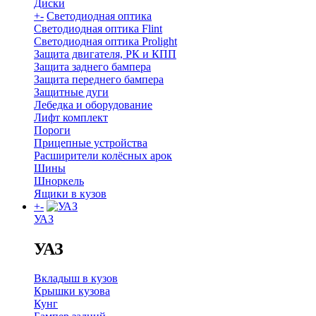
Диски
+
-
Светодиодная оптика
Светодиодная оптика Flint
Светодиодная оптика Prolight
Защита двигателя, РК и КПП
Защита заднего бампера
Защита переднего бампера
Защитные дуги
Лебедка и оборудование
Лифт комплект
Пороги
Прицепные устройства
Расширители колёсных арок
Шины
Шноркель
Ящики в кузов
+
-
УАЗ
УАЗ
Вкладыш в кузов
Крышки кузова
Кунг