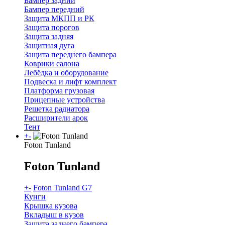
Бампер задний
Бампер передний
Защита МКПП и РК
Защита порогов
Защита задняя
Защитная дуга
Защита переднего бампера
Коврики салона
Лебёдка и оборудование
Подвеска и лифт комплект
Платформа грузовая
Прицепные устройства
Решетка радиатора
Расширители арок
Тент
+
-
Foton Tunland
Foton Tunland
+
-
Foton Tunland G7
Кунги
Крышка кузова
Вкладыш в кузов
Защита заднего бампера