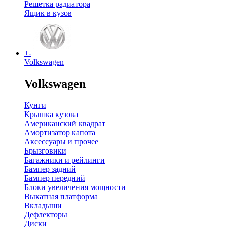
Решетка радиатора
Ящик в кузов
+
-
Volkswagen
Volkswagen
Кунги
Крышка кузова
Американский квадрат
Амортизатор капота
Аксессуары и прочее
Брызговики
Багажники и рейлинги
Бампер задний
Бампер передний
Блоки увеличения мощности
Выкатная платформа
Вкладыши
Дефлекторы
Диски