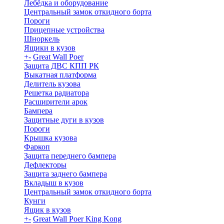
Лебёдка и оборудование
Центральный замок откидного борта
Пороги
Прицепные устройства
Шноркель
Ящики в кузов
+
-
Great Wall Poer
Защита ДВС КПП РК
Выкатная платформа
Делитель кузова
Решетка радиатора
Расширители арок
Бампера
Защитные дуги в кузов
Пороги
Крышка кузова
Фаркоп
Защита переднего бампера
Дефлекторы
Защита заднего бампера
Вкладыш в кузов
Центральный замок откидного борта
Кунги
Ящик в кузов
+
-
Great Wall Poer King Kong