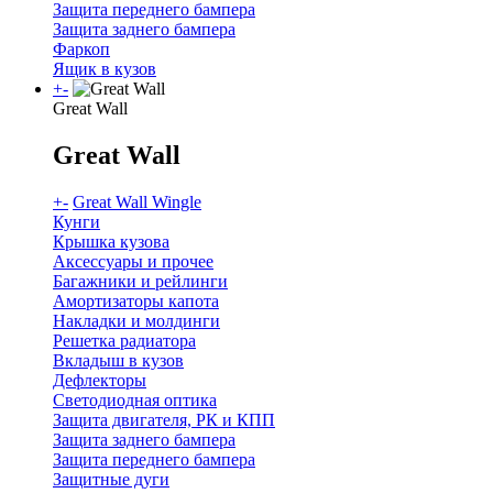
Защита переднего бампера
Защита заднего бампера
Фаркоп
Ящик в кузов
+
-
Great Wall
Great Wall
+
-
Great Wall Wingle
Кунги
Крышка кузова
Аксессуары и прочее
Багажники и рейлинги
Амортизаторы капота
Накладки и молдинги
Решетка радиатора
Вкладыш в кузов
Дефлекторы
Светодиодная оптика
Защита двигателя, РК и КПП
Защита заднего бампера
Защита переднего бампера
Защитные дуги