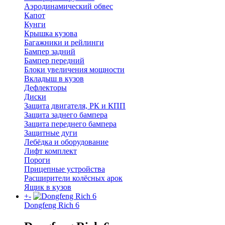
Аэродинамический обвес
Капот
Кунги
Крышка кузова
Багажники и рейлинги
Бампер задний
Бампер передний
Блоки увеличения мощности
Вкладыш в кузов
Дефлекторы
Диски
Защита двигателя, РК и КПП
Защита заднего бампера
Защита переднего бампера
Защитные дуги
Лебёдка и оборудование
Лифт комплект
Пороги
Прицепные устройства
Расширители колёсных арок
Ящик в кузов
+
-
Dongfeng Rich 6