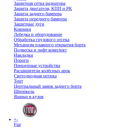
Защитная сетка радиатора
Защита двигателя, КПП и РК
Защита заднего бампера
Защита переднего бампера
Защитные дуги
Коврики
Лебедка и оборудование
Обработка грузового отсека
Механизм плавного открытия борта
Подвеска и лифт комплект
Накладки
Пороги
Прицепные устройства
Расширители колёсных арок
Светодиодная оптика
Тент
Центральный замок заднего борта
Шноркель
Ящики в кузов
+
-
Fiat