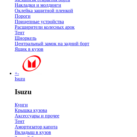
Накладки и молдинги
Оклейка защитной пленкой
Пороги
Прицепные устройства
Расширители колесных арок
Тент
Шноркель
Центральный замок на задний борт
Ящик в кузов
+
-
Isuzu
Isuzu
Кунги
Крышка кузова
Аксессуары и прочее
Тент
Амортизатор капота
Вкладыш в кузов