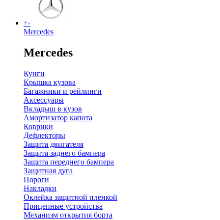
+
-
Mercedes
Mercedes
Кунги
Крышка кузова
Багажники и рейлинги
Аксессуары
Вкладыш в кузов
Амортизатор капота
Коврики
Дефлекторы
Защита двигателя
Защита заднего бампера
Защита переднего бампера
Защитная дуга
Пороги
Накладки
Оклейка защитной пленкой
Прицепные устройства
Механизм открытия борта