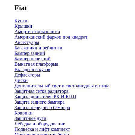
Fiat
Кунги
Крышки
Амортизаторы капота
Американский фаркоп под квадрат
Аксессуары
Багажники и рейлинги
Бампер задний
Бампер передний
Выкатная платформа
Вкладыш в кузов
Дефлекторы
Диски
Дополнительный свет и светодиодная оптика
Защитная сетка радиатора
Защита двигателя, РК И КПП
Защита заднего бампера
Защита переднего бампера
Коврики
Защитные дуги
Лебедка и оборудование
Подвеска и лифт комплект
Механизм открытия борта