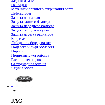
Задний бампер
Накладки
Механизм плавного открывания борта
Дефлекторы
Защита двигателя
Защита заднего бампера
Защита переднего бампера
Защитные дуги в кузов
Защитная сетка радиатора
Коврики
Лебедка и оборудование
Подвеска и лифт комплект
Пороги
Прицепные устройства
Расширители арок
Светодиодная оптика
Ящик в кузов
+
-
JAC
JAC