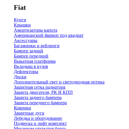
Fiat
Кунги
Крышки
Амортизаторы капота
Американский фаркоп под квадрат
Аксессуары
Багажники и рейлинги
Бампер задний
Бампер передний
Выкатная платформа
Вкладыш в кузов
Дефлекторы
Диски
Дополнительный свет и светодиодная оптика
Защитная сетка радиатора
Защита двигателя, РК И КПП
Защита заднего бампера
Защита переднего бампера
Коврики
Защитные дуги
Лебедка и оборудование
Подвеска и лифт комплект
Механизм открытия борта