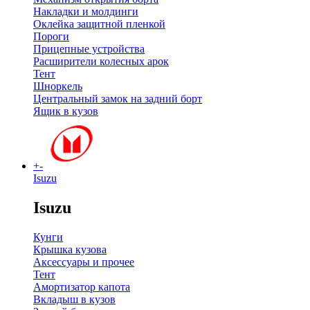
Накладки и молдинги
Оклейка защитной пленкой
Пороги
Прицепные устройства
Расширители колесных арок
Тент
Шноркель
Центральный замок на задний борт
Ящик в кузов
+
-
Isuzu
Isuzu
Кунги
Крышка кузова
Аксессуары и прочее
Тент
Амортизатор капота
Вкладыш в кузов