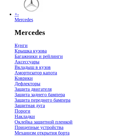
+
-
Mercedes
Mercedes
Кунги
Крышка кузова
Багажники и рейлинги
Аксессуары
Вкладыш в кузов
Амортизатор капота
Коврики
Дефлекторы
Защита двигателя
Защита заднего бампера
Защита переднего бампера
Защитная дуга
Пороги
Накладки
Оклейка защитной пленкой
Прицепные устройства
Механизм открытия борта