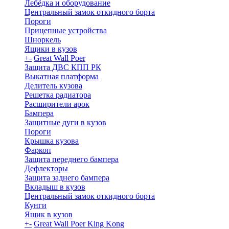
Лебёдка и оборудование
Центральный замок откидного борта
Пороги
Прицепные устройства
Шноркель
Ящики в кузов
+
-
Great Wall Poer
Защита ДВС КПП РК
Выкатная платформа
Делитель кузова
Решетка радиатора
Расширители арок
Бампера
Защитные дуги в кузов
Пороги
Крышка кузова
Фаркоп
Защита переднего бампера
Дефлекторы
Защита заднего бампера
Вкладыш в кузов
Центральный замок откидного борта
Кунги
Ящик в кузов
+
-
Great Wall Poer King Kong