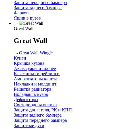
Защита переднего бампера
Защита заднего бампера
Фаркоп
Ящик в кузов
+
-
Great Wall
Great Wall
+
-
Great Wall Wingle
Кунги
Крышка кузова
Аксессуары и прочее
Багажники и рейлинги
Амортизаторы капота
Накладки и молдинги
Решетка радиатора
Вкладыш в кузов
Дефлекторы
Светодиодная оптика
Защита двигателя, РК и КПП
Защита заднего бампера
Защита переднего бампера
Защитные дуги