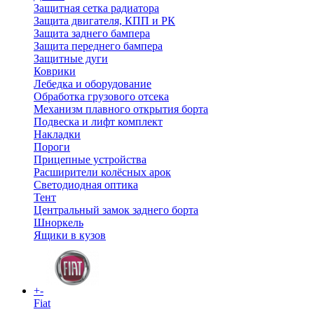
Защитная сетка радиатора
Защита двигателя, КПП и РК
Защита заднего бампера
Защита переднего бампера
Защитные дуги
Коврики
Лебедка и оборудование
Обработка грузового отсека
Механизм плавного открытия борта
Подвеска и лифт комплект
Накладки
Пороги
Прицепные устройства
Расширители колёсных арок
Светодиодная оптика
Тент
Центральный замок заднего борта
Шноркель
Ящики в кузов
+
-
Fiat