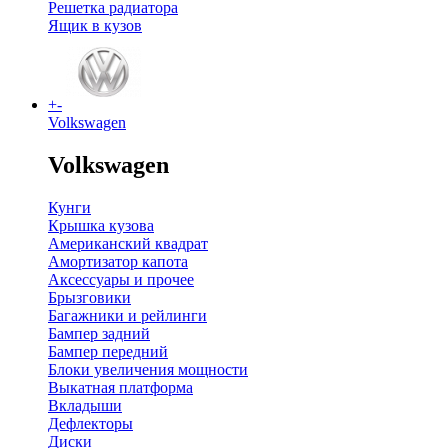
Решетка радиатора
Ящик в кузов
+
-
Volkswagen
Volkswagen
Кунги
Крышка кузова
Американский квадрат
Амортизатор капота
Аксессуары и прочее
Брызговики
Багажники и рейлинги
Бампер задний
Бампер передний
Блоки увеличения мощности
Выкатная платформа
Вкладыши
Дефлекторы
Диски