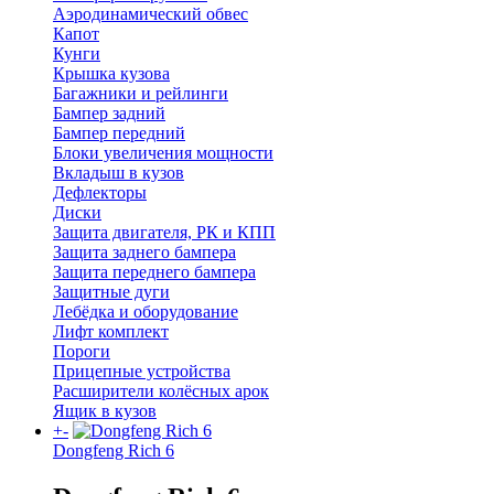
Аэродинамический обвес
Капот
Кунги
Крышка кузова
Багажники и рейлинги
Бампер задний
Бампер передний
Блоки увеличения мощности
Вкладыш в кузов
Дефлекторы
Диски
Защита двигателя, РК и КПП
Защита заднего бампера
Защита переднего бампера
Защитные дуги
Лебёдка и оборудование
Лифт комплект
Пороги
Прицепные устройства
Расширители колёсных арок
Ящик в кузов
+
-
Dongfeng Rich 6