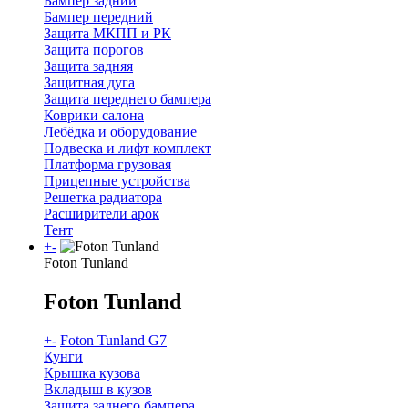
Бампер задний
Бампер передний
Защита МКПП и РК
Защита порогов
Защита задняя
Защитная дуга
Защита переднего бампера
Коврики салона
Лебёдка и оборудование
Подвеска и лифт комплект
Платформа грузовая
Прицепные устройства
Решетка радиатора
Расширители арок
Тент
+
-
Foton Tunland
Foton Tunland
+
-
Foton Tunland G7
Кунги
Крышка кузова
Вкладыш в кузов
Защита заднего бампера