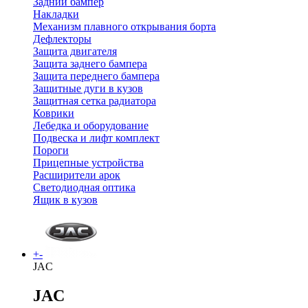
Задний бампер
Накладки
Механизм плавного открывания борта
Дефлекторы
Защита двигателя
Защита заднего бампера
Защита переднего бампера
Защитные дуги в кузов
Защитная сетка радиатора
Коврики
Лебедка и оборудование
Подвеска и лифт комплект
Пороги
Прицепные устройства
Расширители арок
Светодиодная оптика
Ящик в кузов
+
-
JAC
JAC