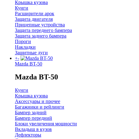
Крышка кузова
Кунги
Расширители арок
Защита двигателя
Прицепные устройства
Защита переднего бампера
Защита заднего бампера
Пороги
Накладки
Защитные дуги
+
-
Mazda BT-50
Mazda BT-50
Кунги
Крышка кузова
Аксессуары и прочее
Багажники и рейлинги
Бампер задний
Бампер передний
Блоки увеличения мощности
Вкладыш в кузов
Дефлекторы