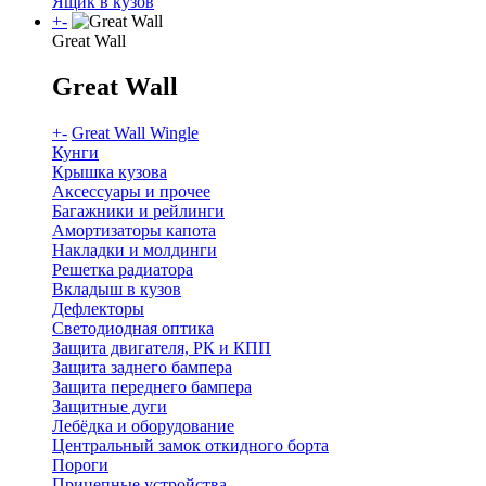
Ящик в кузов
+
-
Great Wall
Great Wall
+
-
Great Wall Wingle
Кунги
Крышка кузова
Аксессуары и прочее
Багажники и рейлинги
Амортизаторы капота
Накладки и молдинги
Решетка радиатора
Вкладыш в кузов
Дефлекторы
Светодиодная оптика
Защита двигателя, РК и КПП
Защита заднего бампера
Защита переднего бампера
Защитные дуги
Лебёдка и оборудование
Центральный замок откидного борта
Пороги
Прицепные устройства