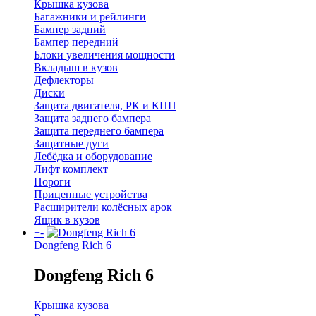
Крышка кузова
Багажники и рейлинги
Бампер задний
Бампер передний
Блоки увеличения мощности
Вкладыш в кузов
Дефлекторы
Диски
Защита двигателя, РК и КПП
Защита заднего бампера
Защита переднего бампера
Защитные дуги
Лебёдка и оборудование
Лифт комплект
Пороги
Прицепные устройства
Расширители колёсных арок
Ящик в кузов
+
-
Dongfeng Rich 6
Dongfeng Rich 6
Крышка кузова