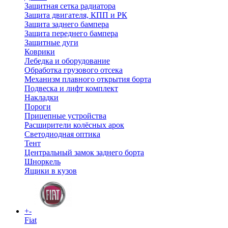
Защитная сетка радиатора
Защита двигателя, КПП и РК
Защита заднего бампера
Защита переднего бампера
Защитные дуги
Коврики
Лебедка и оборудование
Обработка грузового отсека
Механизм плавного открытия борта
Подвеска и лифт комплект
Накладки
Пороги
Прицепные устройства
Расширители колёсных арок
Светодиодная оптика
Тент
Центральный замок заднего борта
Шноркель
Ящики в кузов
+
-
Fiat