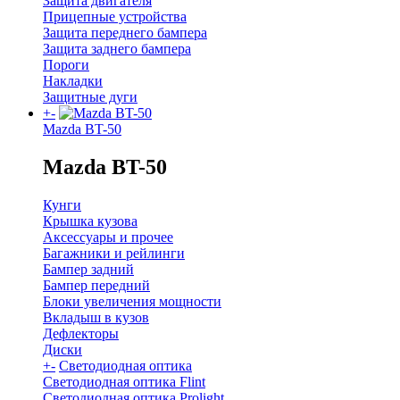
Защита двигателя
Прицепные устройства
Защита переднего бампера
Защита заднего бампера
Пороги
Накладки
Защитные дуги
+
-
Mazda BT-50
Mazda BT-50
Кунги
Крышка кузова
Аксессуары и прочее
Багажники и рейлинги
Бампер задний
Бампер передний
Блоки увеличения мощности
Вкладыш в кузов
Дефлекторы
Диски
+
-
Светодиодная оптика
Светодиодная оптика Flint
Светодиодная оптика Prolight