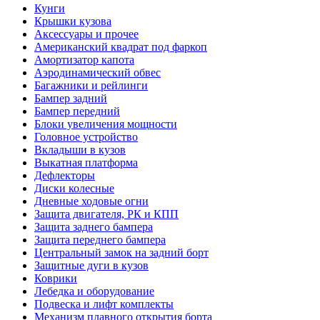
Кунги
Крышки кузова
Аксессуары и прочее
Американский квадрат под фаркоп
Амортизатор капота
Аэродинамический обвес
Багажники и рейлинги
Бампер задний
Бампер передний
Блоки увеличения мощности
Головное устройство
Вкладыши в кузов
Выкатная платформа
Дефлекторы
Диски колесные
Дневные ходовые огни
Защита двигателя, РК и КПП
Защита заднего бампера
Защита переднего бампера
Центральный замок на задний борт
Защитные дуги в кузов
Коврики
Лебедка и оборудование
Подвеска и лифт комплекты
Механизм плавного открытия борта