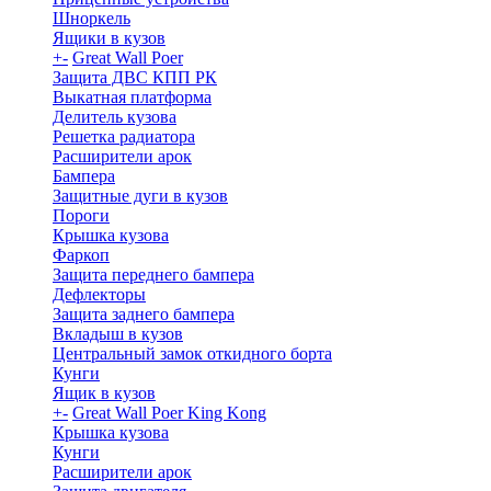
Шноркель
Ящики в кузов
+
-
Great Wall Poer
Защита ДВС КПП РК
Выкатная платформа
Делитель кузова
Решетка радиатора
Расширители арок
Бампера
Защитные дуги в кузов
Пороги
Крышка кузова
Фаркоп
Защита переднего бампера
Дефлекторы
Защита заднего бампера
Вкладыш в кузов
Центральный замок откидного борта
Кунги
Ящик в кузов
+
-
Great Wall Poer King Kong
Крышка кузова
Кунги
Расширители арок