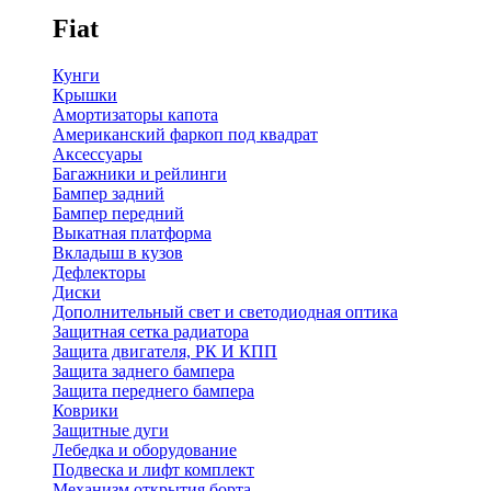
Fiat
Кунги
Крышки
Амортизаторы капота
Американский фаркоп под квадрат
Аксессуары
Багажники и рейлинги
Бампер задний
Бампер передний
Выкатная платформа
Вкладыш в кузов
Дефлекторы
Диски
Дополнительный свет и светодиодная оптика
Защитная сетка радиатора
Защита двигателя, РК И КПП
Защита заднего бампера
Защита переднего бампера
Коврики
Защитные дуги
Лебедка и оборудование
Подвеска и лифт комплект
Механизм открытия борта