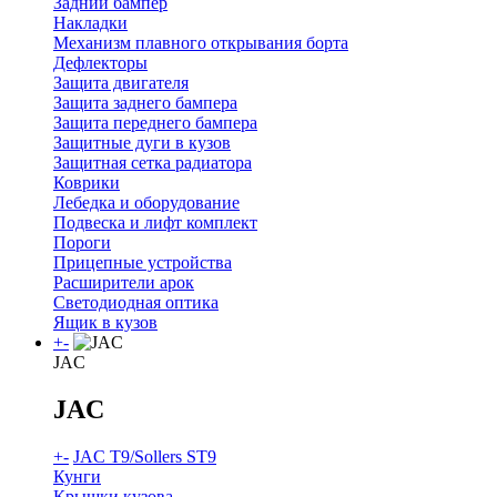
Задний бампер
Накладки
Механизм плавного открывания борта
Дефлекторы
Защита двигателя
Защита заднего бампера
Защита переднего бампера
Защитные дуги в кузов
Защитная сетка радиатора
Коврики
Лебедка и оборудование
Подвеска и лифт комплект
Пороги
Прицепные устройства
Расширители арок
Светодиодная оптика
Ящик в кузов
+
-
JAC
JAC
+
-
JAC T9/Sollers ST9
Кунги
Крышки кузова