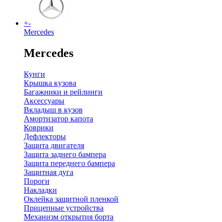
+
-
Mercedes
Mercedes
Кунги
Крышка кузова
Багажники и рейлинги
Аксессуары
Вкладыш в кузов
Амортизатор капота
Коврики
Дефлекторы
Защита двигателя
Защита заднего бампера
Защита переднего бампера
Защитная дуга
Пороги
Накладки
Оклейка защитной пленкой
Прицепные устройства
Механизм открытия борта