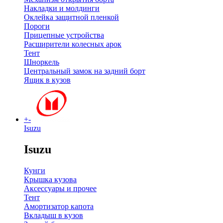
Накладки и молдинги
Оклейка защитной пленкой
Пороги
Прицепные устройства
Расширители колесных арок
Тент
Шноркель
Центральный замок на задний борт
Ящик в кузов
+
-
Isuzu
Isuzu
Кунги
Крышка кузова
Аксессуары и прочее
Тент
Амортизатор капота
Вкладыш в кузов