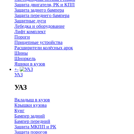
Защита двигателя, РК и КПП
Защита заднего бампера
Защита переднего бампера
Защитные дуги
Лебедка и оборудование
Лифт комплект
Пороги
Прицепные устройства
Расширители колёсных арок
Шины
Шноркель
Ящики в кузов
+
-
УАЗ
УАЗ
Вкладыш в кузов
Крышки кузова
Кунг
Бампер задний
Бампер передний
Защита МКПП и РК
Защита порогов