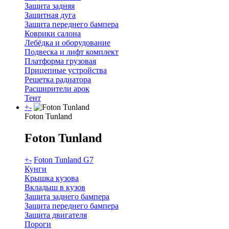
Защита задняя
Защитная дуга
Защита переднего бампера
Коврики салона
Лебёдка и оборудование
Подвеска и лифт комплект
Платформа грузовая
Прицепные устройства
Решетка радиатора
Расширители арок
Тент
+
-
Foton Tunland
Foton Tunland
+
-
Foton Tunland G7
Кунги
Крышка кузова
Вкладыш в кузов
Защита заднего бампера
Защита переднего бампера
Защита двигателя
Пороги