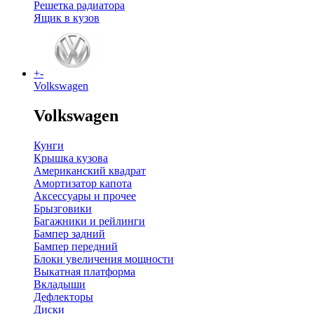
Решетка радиатора
Ящик в кузов
+
-
Volkswagen
Volkswagen
Кунги
Крышка кузова
Американский квадрат
Амортизатор капота
Аксессуары и прочее
Брызговики
Багажники и рейлинги
Бампер задний
Бампер передний
Блоки увеличения мощности
Выкатная платформа
Вкладыши
Дефлекторы
Диски