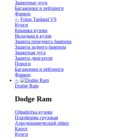
Защитные дуги
Багажники и рейлинги
Фаркоп
+
-
Foton Tunland V9
Кунги
Крышка кузова
Вкладыш в кузов
Защита переднего бампера
Защита заднего бампера
Защитная дуга
Защита двигателя
Пороги
Багажники и рейлинги
Фаркоп
+
-
Dodge Ram
Dodge Ram
Обработка кузова
Платформа грузовая
Аэродинамический обвес
Капот
Кунги