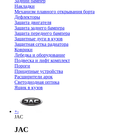
Задний бампер
Накладки
Механизм плавного открывания борта
Дефлекторы
Защита двигателя
Защита заднего бампера
Защита переднего бампера
Защитные дуги в кузов
Защитная сетка радиатора
Коврики
Лебедка и оборудование
Подвеска и лифт комплект
Пороги
Прицепные устройства
Расширители арок
Светодиодная оптика
Ящик в кузов
+
-
JAC
JAC