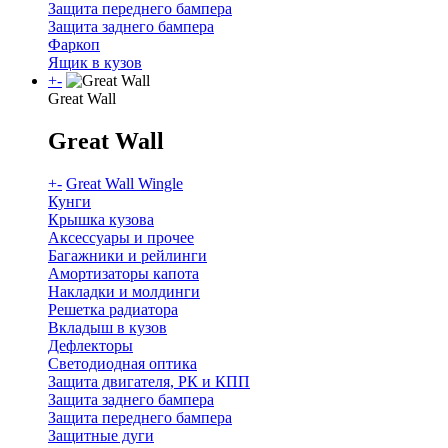
Защита переднего бампера
Защита заднего бампера
Фаркоп
Ящик в кузов
+
-
Great Wall
Great Wall
+
-
Great Wall Wingle
Кунги
Крышка кузова
Аксессуары и прочее
Багажники и рейлинги
Амортизаторы капота
Накладки и молдинги
Решетка радиатора
Вкладыш в кузов
Дефлекторы
Светодиодная оптика
Защита двигателя, РК и КПП
Защита заднего бампера
Защита переднего бампера
Защитные дуги