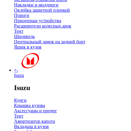
Накладки и молдинги
Оклейка защитной пленкой
Пороги
Прицепные устройства
Расширители колесных арок
Тент
Шноркель
Центральный замок на задний борт
Ящик в кузов
+
-
Isuzu
Isuzu
Кунги
Крышка кузова
Аксессуары и прочее
Тент
Амортизатор капота
Вкладыш в кузов