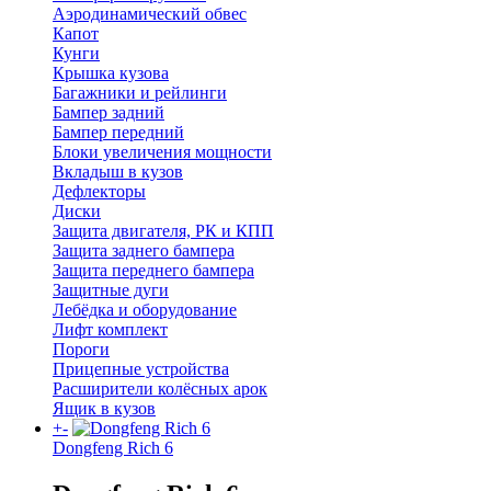
Аэродинамический обвес
Капот
Кунги
Крышка кузова
Багажники и рейлинги
Бампер задний
Бампер передний
Блоки увеличения мощности
Вкладыш в кузов
Дефлекторы
Диски
Защита двигателя, РК и КПП
Защита заднего бампера
Защита переднего бампера
Защитные дуги
Лебёдка и оборудование
Лифт комплект
Пороги
Прицепные устройства
Расширители колёсных арок
Ящик в кузов
+
-
Dongfeng Rich 6