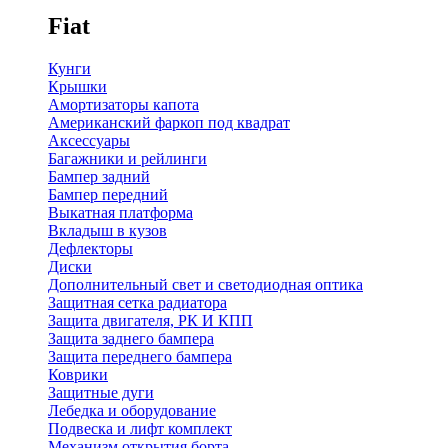
Fiat
Кунги
Крышки
Амортизаторы капота
Американский фаркоп под квадрат
Аксессуары
Багажники и рейлинги
Бампер задний
Бампер передний
Выкатная платформа
Вкладыш в кузов
Дефлекторы
Диски
Дополнительный свет и светодиодная оптика
Защитная сетка радиатора
Защита двигателя, РК И КПП
Защита заднего бампера
Защита переднего бампера
Коврики
Защитные дуги
Лебедка и оборудование
Подвеска и лифт комплект
Механизм открытия борта