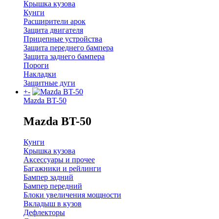
Крышка кузова
Кунги
Расширители арок
Защита двигателя
Прицепные устройства
Защита переднего бампера
Защита заднего бампера
Пороги
Накладки
Защитные дуги
+
-
Mazda BT-50
Mazda BT-50
Кунги
Крышка кузова
Аксессуары и прочее
Багажники и рейлинги
Бампер задний
Бампер передний
Блоки увеличения мощности
Вкладыш в кузов
Дефлекторы