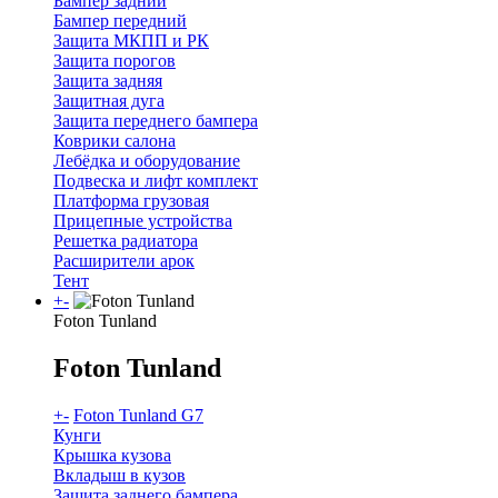
Бампер задний
Бампер передний
Защита МКПП и РК
Защита порогов
Защита задняя
Защитная дуга
Защита переднего бампера
Коврики салона
Лебёдка и оборудование
Подвеска и лифт комплект
Платформа грузовая
Прицепные устройства
Решетка радиатора
Расширители арок
Тент
+
-
Foton Tunland
Foton Tunland
+
-
Foton Tunland G7
Кунги
Крышка кузова
Вкладыш в кузов
Защита заднего бампера