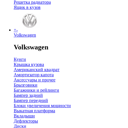
Решетка радиатора
Ящик в кузов
+
-
Volkswagen
Volkswagen
Кунги
Крышка кузова
Американский квадрат
Амортизатор капота
Аксессуары и прочее
Брызговики
Багажники и рейлинги
Бампер задний
Бампер передний
Блоки увеличения мощности
Выкатная платформа
Вкладыши
Дефлекторы
Диски