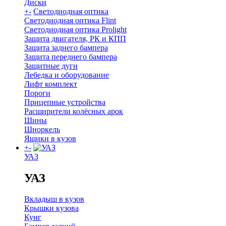
Диски
+
-
Светодиодная оптика
Светодиодная оптика Flint
Светодиодная оптика Prolight
Защита двигателя, РК и КПП
Защита заднего бампера
Защита переднего бампера
Защитные дуги
Лебедка и оборудование
Лифт комплект
Пороги
Прицепные устройства
Расширители колёсных арок
Шины
Шноркель
Ящики в кузов
+
-
УАЗ
УАЗ
Вкладыш в кузов
Крышки кузова
Кунг