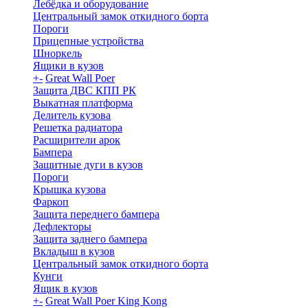
Лебёдка и оборудование
Центральный замок откидного борта
Пороги
Прицепные устройства
Шноркель
Ящики в кузов
+
-
Great Wall Poer
Защита ДВС КПП РК
Выкатная платформа
Делитель кузова
Решетка радиатора
Расширители арок
Бампера
Защитные дуги в кузов
Пороги
Крышка кузова
Фаркоп
Защита переднего бампера
Дефлекторы
Защита заднего бампера
Вкладыш в кузов
Центральный замок откидного борта
Кунги
Ящик в кузов
+
-
Great Wall Poer King Kong