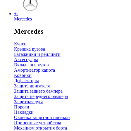
+
-
Mercedes
Mercedes
Кунги
Крышка кузова
Багажники и рейлинги
Аксессуары
Вкладыш в кузов
Амортизатор капота
Коврики
Дефлекторы
Защита двигателя
Защита заднего бампера
Защита переднего бампера
Защитная дуга
Пороги
Накладки
Оклейка защитной пленкой
Прицепные устройства
Механизм открытия борта