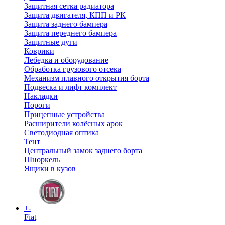
Защитная сетка радиатора
Защита двигателя, КПП и РК
Защита заднего бампера
Защита переднего бампера
Защитные дуги
Коврики
Лебедка и оборудование
Обработка грузового отсека
Механизм плавного открытия борта
Подвеска и лифт комплект
Накладки
Пороги
Прицепные устройства
Расширители колёсных арок
Светодиодная оптика
Тент
Центральный замок заднего борта
Шноркель
Ящики в кузов
+
-
Fiat