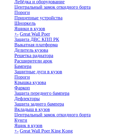
Лебёдка и оборудование
Центральный замок откидного борта
Пороги
Прицепные устройства
Шноркель
Ящики в кузов
+
-
Great Wall Poer
Защита ДВС КПП РК
Выкатная платформа
Делитель кузова
Решетка радиатора
Расширители арок
Бампера
Защитные дуги в кузов
Пороги
Крышка кузова
Фаркоп
Защита переднего бампера
Дефлекторы
Защита заднего бампера
Вкладыш в кузов
Центральный замок откидного борта
Кунги
Ящик в кузов
+
-
Great Wall Poer King Kong