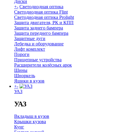
Диски
+
-
Светодиодная оптика
Светодиодная оптика Flint
Светодиодная оптика Prolight
Защита двигателя, РК и КПП
Защита заднего бампера
Защита переднего бампера
Защитные дуги
Лебедка и оборудование
Лифт комплект
Пороги
Прицепные устройства
Расширители колёсных арок
Шины
Шноркель
Ящики в кузов
+
-
УАЗ
УАЗ
Вкладыш в кузов
Крышки кузова
Кунг