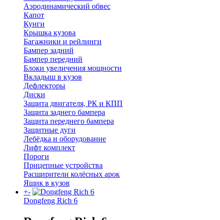
Аэродинамический обвес
Капот
Кунги
Крышка кузова
Багажники и рейлинги
Бампер задний
Бампер передний
Блоки увеличения мощности
Вкладыш в кузов
Дефлекторы
Диски
Защита двигателя, РК и КПП
Защита заднего бампера
Защита переднего бампера
Защитные дуги
Лебёдка и оборудование
Лифт комплект
Пороги
Прицепные устройства
Расширители колёсных арок
Ящик в кузов
+
-
Dongfeng Rich 6