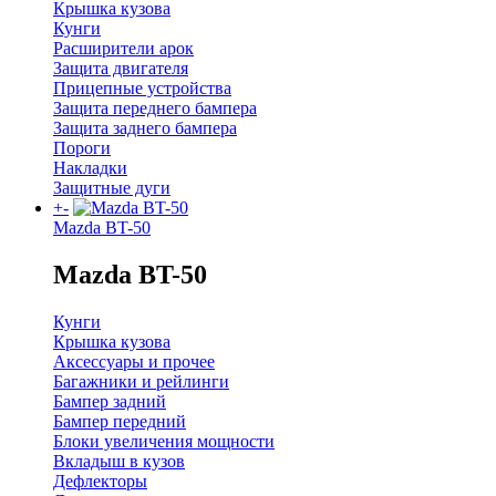
Крышка кузова
Кунги
Расширители арок
Защита двигателя
Прицепные устройства
Защита переднего бампера
Защита заднего бампера
Пороги
Накладки
Защитные дуги
+
-
Mazda BT-50
Mazda BT-50
Кунги
Крышка кузова
Аксессуары и прочее
Багажники и рейлинги
Бампер задний
Бампер передний
Блоки увеличения мощности
Вкладыш в кузов
Дефлекторы