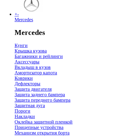
+
-
Mercedes
Mercedes
Кунги
Крышка кузова
Багажники и рейлинги
Аксессуары
Вкладыш в кузов
Амортизатор капота
Коврики
Дефлекторы
Защита двигателя
Защита заднего бампера
Защита переднего бампера
Защитная дуга
Пороги
Накладки
Оклейка защитной пленкой
Прицепные устройства
Механизм открытия борта