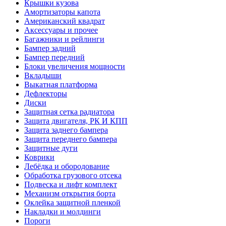
Крышки кузова
Амортизаторы капота
Американский квадрат
Аксессуары и прочее
Багажники и рейлинги
Бампер задний
Бампер передний
Блоки увеличения мощности
Вкладыши
Выкатная платформа
Дефлекторы
Диски
Защитная сетка радиатора
Защита двигателя, РК И КПП
Защита заднего бампера
Защита переднего бампера
Защитные дуги
Коврики
Лебёдка и обородование
Обработка грузового отсека
Подвеска и лифт комплект
Механизм открытия борта
Оклейка защитной пленкой
Накладки и молдинги
Пороги