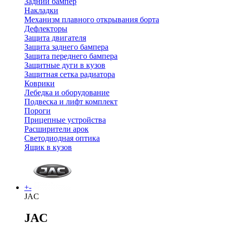
Задний бампер
Накладки
Механизм плавного открывания борта
Дефлекторы
Защита двигателя
Защита заднего бампера
Защита переднего бампера
Защитные дуги в кузов
Защитная сетка радиатора
Коврики
Лебедка и оборудование
Подвеска и лифт комплект
Пороги
Прицепные устройства
Расширители арок
Светодиодная оптика
Ящик в кузов
+
-
JAC
JAC