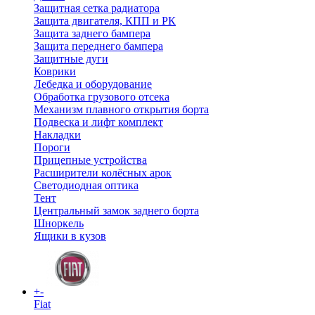
Защитная сетка радиатора
Защита двигателя, КПП и РК
Защита заднего бампера
Защита переднего бампера
Защитные дуги
Коврики
Лебедка и оборудование
Обработка грузового отсека
Механизм плавного открытия борта
Подвеска и лифт комплект
Накладки
Пороги
Прицепные устройства
Расширители колёсных арок
Светодиодная оптика
Тент
Центральный замок заднего борта
Шноркель
Ящики в кузов
+
-
Fiat