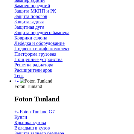
Бампер задний
Бампер передний
Защита МКПП и РК
Защита порогов
Защита задняя
Защитная дуга
Защита переднего бампера
Коврики салона
Лебёдка и оборудование
Подвеска и лифт комплект
Платформа грузовая
Прицепные устройства
Решетка радиатора
Расширители арок
Тент
+
-
Foton Tunland
Foton Tunland
+
-
Foton Tunland G7
Кунги
Крышка кузова
Вкладыш в кузов
Защита заднего бампера