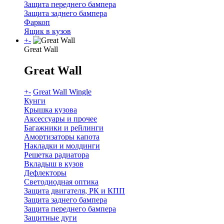
Защита переднего бампера
Защита заднего бампера
Фаркоп
Ящик в кузов
+
-
Great Wall
Great Wall
+
-
Great Wall Wingle
Кунги
Крышка кузова
Аксессуары и прочее
Багажники и рейлинги
Амортизаторы капота
Накладки и молдинги
Решетка радиатора
Вкладыш в кузов
Дефлекторы
Светодиодная оптика
Защита двигателя, РК и КПП
Защита заднего бампера
Защита переднего бампера
Защитные дуги