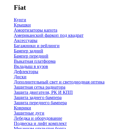
Fiat
Кунги
Крышки
Амортизаторы капота
Американский фаркоп под квадрат
Аксессуары
Багажники и рейлинги
Бампер задний
Бампер передний
Выкатная платформа
Вкладыш в кузов
Дефлекторы
Диски
Дополнительный свет и светодиодная оптика
Защитная сетка радиатора
Защита двигателя, РК И КПП
Защита заднего бампера
Защита переднего бампера
Коврики
Защитные дуги
Лебедка и оборудование
Подвеска и лифт комплект
Механизм открытия борта