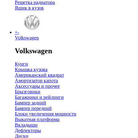
Решетка радиатора
Ящик в кузов
+
-
Volkswagen
Volkswagen
Кунги
Крышка кузова
Американский квадрат
Амортизатор капота
Аксессуары и прочее
Брызговики
Багажники и рейлинги
Бампер задний
Бампер передний
Блоки увеличения мощности
Выкатная платформа
Вкладыши
Дефлекторы
Диски