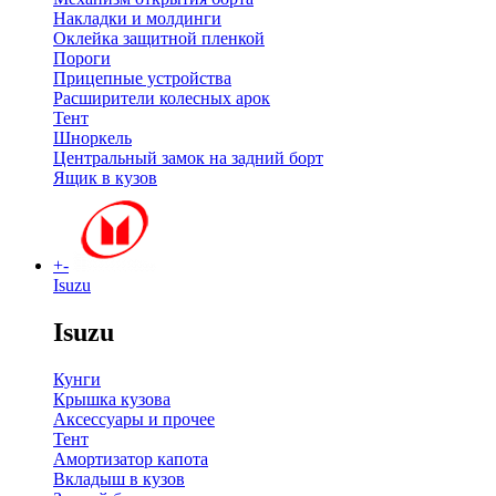
Накладки и молдинги
Оклейка защитной пленкой
Пороги
Прицепные устройства
Расширители колесных арок
Тент
Шноркель
Центральный замок на задний борт
Ящик в кузов
+
-
Isuzu
Isuzu
Кунги
Крышка кузова
Аксессуары и прочее
Тент
Амортизатор капота
Вкладыш в кузов