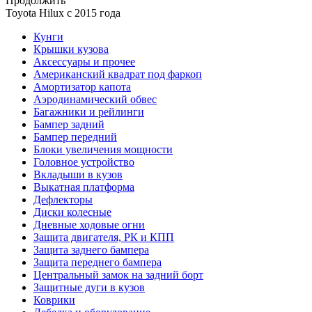
Продолжить
Toyota Нilux с 2015 года
Кунги
Крышки кузова
Аксессуары и прочее
Американский квадрат под фаркоп
Амортизатор капота
Аэродинамический обвес
Багажники и рейлинги
Бампер задний
Бампер передний
Блоки увеличения мощности
Головное устройство
Вкладыши в кузов
Выкатная платформа
Дефлекторы
Диски колесные
Дневные ходовые огни
Защита двигателя, РК и КПП
Защита заднего бампера
Защита переднего бампера
Центральный замок на задний борт
Защитные дуги в кузов
Коврики