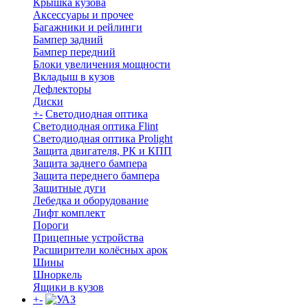
Крышка кузова
Аксессуары и прочее
Багажники и рейлинги
Бампер задний
Бампер передний
Блоки увеличения мощности
Вкладыш в кузов
Дефлекторы
Диски
+
-
Светодиодная оптика
Светодиодная оптика Flint
Светодиодная оптика Prolight
Защита двигателя, РК и КПП
Защита заднего бампера
Защита переднего бампера
Защитные дуги
Лебедка и оборудование
Лифт комплект
Пороги
Прицепные устройства
Расширители колёсных арок
Шины
Шноркель
Ящики в кузов
+
-