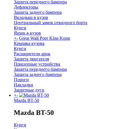
Защита переднего бампера
Дефлекторы
Защита заднего бампера
Вкладыш в кузов
Центральный замок откидного борта
Кунги
Ящик в кузов
+
-
Great Wall Poer King Kong
Крышка кузова
Кунги
Расширители арок
Защита двигателя
Прицепные устройства
Защита переднего бампера
Защита заднего бампера
Пороги
Накладки
Защитные дуги
+
-
Mazda BT-50
Mazda BT-50
Кунги