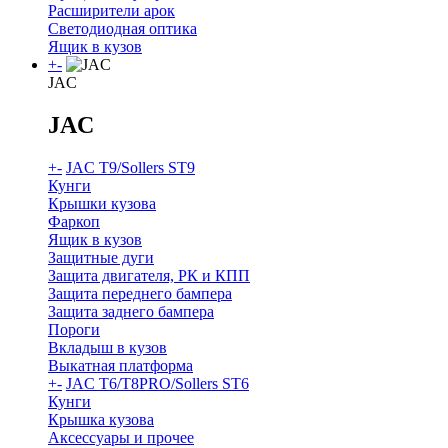
Расширители арок
Светодиодная оптика
Ящик в кузов
+
-
JAC
JAC
+
-
JAC T9/Sollers ST9
Кунги
Крышки кузова
Фаркоп
Ящик в кузов
Защитные дуги
Защита двигателя, РК и КПП
Защита переднего бампера
Защита заднего бампера
Пороги
Вкладыш в кузов
Выкатная платформа
+
-
JAC T6/T8PRO/Sollers ST6
Кунги
Крышка кузова
Аксессуары и прочее