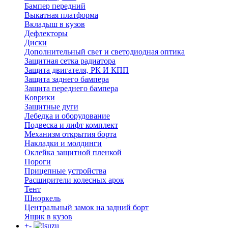
Бампер передний
Выкатная платформа
Вкладыш в кузов
Дефлекторы
Диски
Дополнительный свет и светодиодная оптика
Защитная сетка радиатора
Защита двигателя, РК И КПП
Защита заднего бампера
Защита переднего бампера
Коврики
Защитные дуги
Лебедка и оборудование
Подвеска и лифт комплект
Механизм открытия борта
Накладки и молдинги
Оклейка защитной пленкой
Пороги
Прицепные устройства
Расширители колесных арок
Тент
Шноркель
Центральный замок на задний борт
Ящик в кузов
+
-