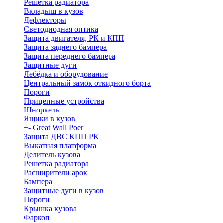
Решетка радиатора
Вкладыш в кузов
Дефлекторы
Светодиодная оптика
Защита двигателя, РК и КПП
Защита заднего бампера
Защита переднего бампера
Защитные дуги
Лебёдка и оборудование
Центральный замок откидного борта
Пороги
Прицепные устройства
Шноркель
Ящики в кузов
+
-
Great Wall Poer
Защита ДВС КПП РК
Выкатная платформа
Делитель кузова
Решетка радиатора
Расширители арок
Бампера
Защитные дуги в кузов
Пороги
Крышка кузова
Фаркоп