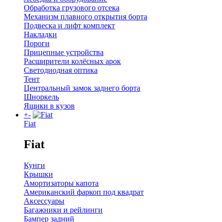
Обработка грузового отсека
Механизм плавного открытия борта
Подвеска и лифт комплект
Накладки
Пороги
Прицепные устройства
Расширители колёсных арок
Светодиодная оптика
Тент
Центральный замок заднего борта
Шноркель
Ящики в кузов
+
-
Fiat
Fiat
Кунги
Крышки
Амортизаторы капота
Американский фаркоп под квадрат
Аксессуары
Багажники и рейлинги
Бампер задний