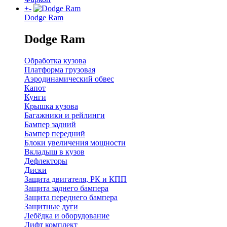
+
-
Dodge Ram
Dodge Ram
Обработка кузова
Платформа грузовая
Аэродинамический обвес
Капот
Кунги
Крышка кузова
Багажники и рейлинги
Бампер задний
Бампер передний
Блоки увеличения мощности
Вкладыш в кузов
Дефлекторы
Диски
Защита двигателя, РК и КПП
Защита заднего бампера
Защита переднего бампера
Защитные дуги
Лебёдка и оборудование
Лифт комплект