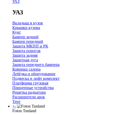
УАЗ
УАЗ
Вкладыш в кузов
Крышки кузова
Кунг
Бампер задний
Бампер передний
Защита МКПП и РК
Защита порогов
Защита задняя
Защитная дуга
Защита переднего бампера
Коврики салона
Лебёдка и оборудование
Подвеска и лифт комплект
Платформа грузовая
Прицепные устройства
Решетка радиатора
Расширители арок
Тент
+
-
Foton Tunland