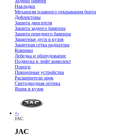
Задний бампер
Накладки
Механизм плавного открывания борта
Дефлекторы
Защита двигателя
Защита заднего бампера
Защита переднего бампера
Защитные дуги в кузов
Защитная сетка радиатора
Коврики
Лебедка и оборудование
Подвеска и лифт комплект
Пороги
Прицепные устройства
Расширители арок
Светодиодная оптика
Ящик в кузов
+
-
JAC
JAC