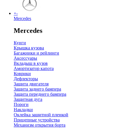
+
-
Mercedes
Mercedes
Кунги
Крышка кузова
Багажники и рейлинги
Аксессуары
Вкладыш в кузов
Амортизатор капота
Коврики
Дефлекторы
Защита двигателя
Защита заднего бампера
Защита переднего бампера
Защитная дуга
Пороги
Накладки
Оклейка защитной пленкой
Прицепные устройства
Механизм открытия борта