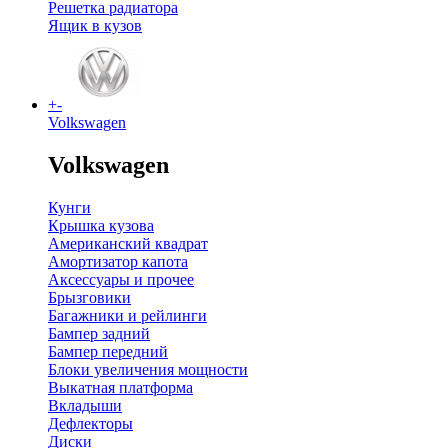
Решетка радиатора
Ящик в кузов
+
-
Volkswagen
Volkswagen
Кунги
Крышка кузова
Американский квадрат
Амортизатор капота
Аксессуары и прочее
Брызговики
Багажники и рейлинги
Бампер задний
Бампер передний
Блоки увеличения мощности
Выкатная платформа
Вкладыши
Дефлекторы
Диски