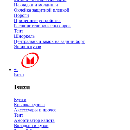
Накладки и молдинги
Оклейка защитной пленкой
Пороги
Прицепные устройства
Расширители колесных арок
Тент
Шноркель
Центральный замок на задний борт
Ящик в кузов
+
-
Isuzu
Isuzu
Кунги
Крышка кузова
Аксессуары и прочее
Тент
Амортизатор капота
Вкладыш в кузов