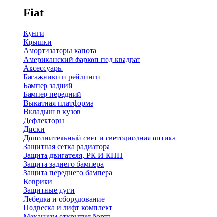
Fiat
Кунги
Крышки
Амортизаторы капота
Американский фаркоп под квадрат
Аксессуары
Багажники и рейлинги
Бампер задний
Бампер передний
Выкатная платформа
Вкладыш в кузов
Дефлекторы
Диски
Дополнительный свет и светодиодная оптика
Защитная сетка радиатора
Защита двигателя, РК И КПП
Защита заднего бампера
Защита переднего бампера
Коврики
Защитные дуги
Лебедка и оборудование
Подвеска и лифт комплект
Механизм открытия борта