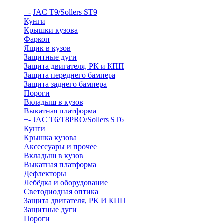
+
-
JAC T9/Sollers ST9
Кунги
Крышки кузова
Фаркоп
Ящик в кузов
Защитные дуги
Защита двигателя, РК и КПП
Защита переднего бампера
Защита заднего бампера
Пороги
Вкладыш в кузов
Выкатная платформа
+
-
JAC T6/T8PRO/Sollers ST6
Кунги
Крышка кузова
Аксессуары и прочее
Вкладыш в кузов
Выкатная платформа
Дефлекторы
Лебёдка и оборудование
Светодиодная оптика
Защита двигателя, РК И КПП
Защитные дуги
Пороги