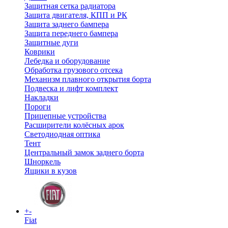
Защитная сетка радиатора
Защита двигателя, КПП и РК
Защита заднего бампера
Защита переднего бампера
Защитные дуги
Коврики
Лебедка и оборудование
Обработка грузового отсека
Механизм плавного открытия борта
Подвеска и лифт комплект
Накладки
Пороги
Прицепные устройства
Расширители колёсных арок
Светодиодная оптика
Тент
Центральный замок заднего борта
Шноркель
Ящики в кузов
+
-
Fiat