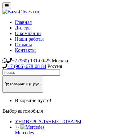
Toggle
navigation
Главная
Дилеры
О компании
Наши работы
Отзывы
Контакты
+7
(960)
131-00-25
Москва
+7
(906)
678-08-84
Россия
Товаров:
0
(0 руб)
В корзине пусто!
Выбор автомобиля
УНИВЕРСАЛЬНЫЕ ТОВАРЫ
+
-
Mercedes