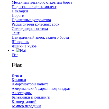
Механизм плавного открытия борта
Подвеска и лифт комплект
Накладки
Пороги
Прицепные устройства
Расширители колёсных арок
Светодиодная оптика
Тент
Центральный замок заднего борта
Шноркель
Ящики в кузов
+
-
Fiat
Fiat
Кунги
Крышки
Амортизаторы капота
Американский фаркоп под квадрат
Аксессуары
Багажники и рейлинги
Бампер задний
Бампер передний