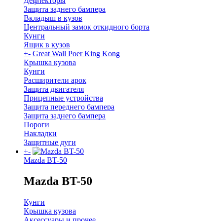
Дефлекторы
Защита заднего бампера
Вкладыш в кузов
Центральный замок откидного борта
Кунги
Ящик в кузов
+
-
Great Wall Poer King Kong
Крышка кузова
Кунги
Расширители арок
Защита двигателя
Прицепные устройства
Защита переднего бампера
Защита заднего бампера
Пороги
Накладки
Защитные дуги
+
-
Mazda BT-50
Mazda BT-50
Кунги
Крышка кузова
Аксессуары и прочее