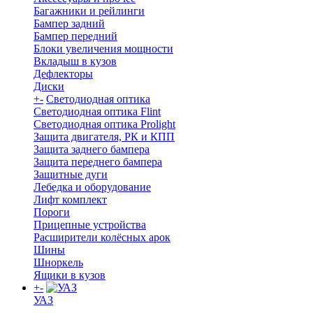
Багажники и рейлинги
Бампер задний
Бампер передний
Блоки увеличения мощности
Вкладыш в кузов
Дефлекторы
Диски
+
-
Светодиодная оптика
Светодиодная оптика Flint
Светодиодная оптика Prolight
Защита двигателя, РК и КПП
Защита заднего бампера
Защита переднего бампера
Защитные дуги
Лебедка и оборудование
Лифт комплект
Пороги
Прицепные устройства
Расширители колёсных арок
Шины
Шноркель
Ящики в кузов
+
-
УАЗ