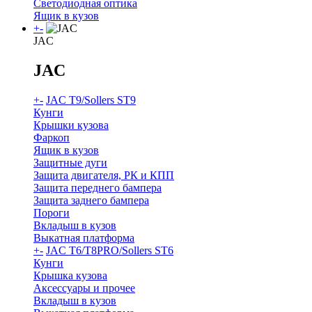
Светодиодная оптика
Ящик в кузов
+
-
JAC
JAC
+
-
JAC T9/Sollers ST9
Кунги
Крышки кузова
Фаркоп
Ящик в кузов
Защитные дуги
Защита двигателя, РК и КПП
Защита переднего бампера
Защита заднего бампера
Пороги
Вкладыш в кузов
Выкатная платформа
+
-
JAC T6/T8PRO/Sollers ST6
Кунги
Крышка кузова
Аксессуары и прочее
Вкладыш в кузов