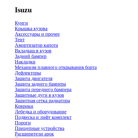
Isuzu
Кунги
Крышка кузова
Аксессуары и прочее
Тент
Амортизатор капота
Вкладыш в кузов
Задний бампер
Накладки
Механизм плавного открывания борта
Дефлекторы
Защита двигателя
Защита заднего бампера
Защита переднего бампера
Защитные дуги в кузов
Защитная сетка радиатора
Коврики
Лебедка и оборудование
Подвеска и лифт комплект
Пороги
Прицепные устройства
Расширители арок