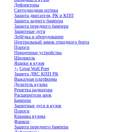
Дефлекторы
Светодиодная оптика
Защита двигателя, РК и КПП
Защита заднего бампера
Защита переднего бампера
Защитные дуги
Лебёдка и оборудование
Центральный замок откидного борта
Пороги
Прицепные устройства
Шноркель
Ящики в кузов
+
-
Great Wall Poer
Защита ДВС КПП РК
Выкатная платформа
Делитель кузова
Решетка радиатора
Расширители арок
Бампера
Защитные дуги в кузов
Пороги
Крышка кузова
Фаркоп
Защита переднего бампера