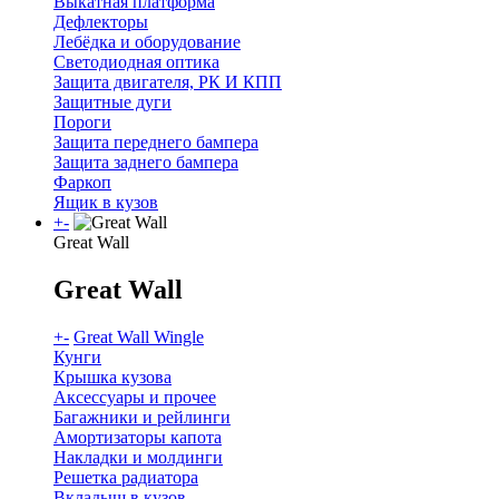
Выкатная платформа
Дефлекторы
Лебёдка и оборудование
Светодиодная оптика
Защита двигателя, РК И КПП
Защитные дуги
Пороги
Защита переднего бампера
Защита заднего бампера
Фаркоп
Ящик в кузов
+
-
Great Wall
Great Wall
+
-
Great Wall Wingle
Кунги
Крышка кузова
Аксессуары и прочее
Багажники и рейлинги
Амортизаторы капота
Накладки и молдинги
Решетка радиатора
Вкладыш в кузов