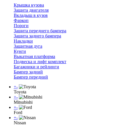
Крышка кузова
Защита двигателя
Вкладыш в кузов
Фаркоп
Пороги
Защита переднего бампера
Защита заднего бампера
Накладки
Защитная дуга
Кунги
Выкатная платформа
Подвеска и лифт комплект
Багажники и рейлинги
Бампер задний
Бампер передний
+
-
Toyota
+
-
Mitsubishi
+
-
Ford
+
-
Nissan