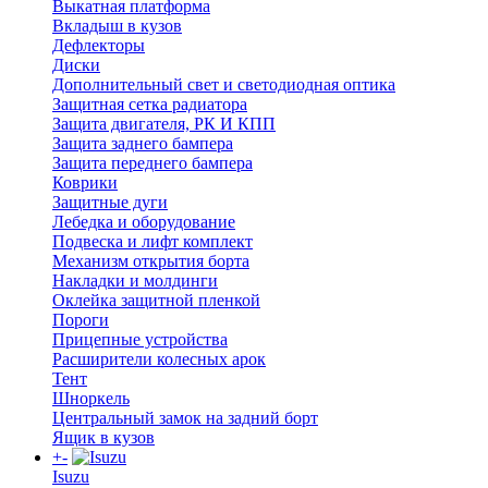
Выкатная платформа
Вкладыш в кузов
Дефлекторы
Диски
Дополнительный свет и светодиодная оптика
Защитная сетка радиатора
Защита двигателя, РК И КПП
Защита заднего бампера
Защита переднего бампера
Коврики
Защитные дуги
Лебедка и оборудование
Подвеска и лифт комплект
Механизм открытия борта
Накладки и молдинги
Оклейка защитной пленкой
Пороги
Прицепные устройства
Расширители колесных арок
Тент
Шноркель
Центральный замок на задний борт
Ящик в кузов
+
-
Isuzu