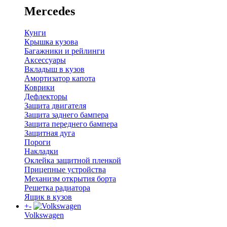
Mercedes
Кунги
Крышка кузова
Багажники и рейлинги
Аксессуары
Вкладыш в кузов
Амортизатор капота
Коврики
Дефлекторы
Защита двигателя
Защита заднего бампера
Защита переднего бампера
Защитная дуга
Пороги
Накладки
Оклейка защитной пленкой
Прицепные устройства
Механизм открытия борта
Решетка радиатора
Ящик в кузов
+
-
Volkswagen