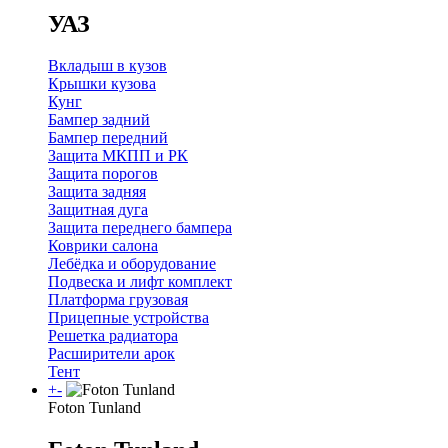
УАЗ
Вкладыш в кузов
Крышки кузова
Кунг
Бампер задний
Бампер передний
Защита МКПП и РК
Защита порогов
Защита задняя
Защитная дуга
Защита переднего бампера
Коврики салона
Лебёдка и оборудование
Подвеска и лифт комплект
Платформа грузовая
Прицепные устройства
Решетка радиатора
Расширители арок
Тент
+
-
Foton Tunland