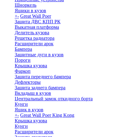
Шноркель
Ящики в кузов
+
-
Great Wall Poer
Защита ДВС КПП РК
Выкатная платформа
Делитель кузова
Решетка радиатора
Расширители арок
Бампера
Защитные дуги в кузов
Пороги
Крышка кузова
Фаркоп
Защита переднего бампера
Дефлекторы
Защита заднего бампера
Вкладыш в кузов
Центральный замок откидного борта
Кунги
Ящик в кузов
+
-
Great Wall Poer King Kong
Крышка кузова
Кунги
Расширители арок