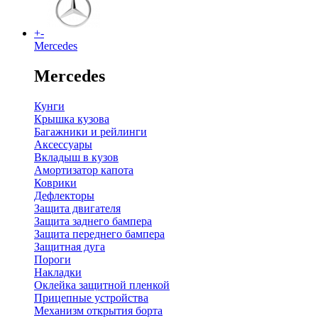
+
-
Mercedes
Mercedes
Кунги
Крышка кузова
Багажники и рейлинги
Аксессуары
Вкладыш в кузов
Амортизатор капота
Коврики
Дефлекторы
Защита двигателя
Защита заднего бампера
Защита переднего бампера
Защитная дуга
Пороги
Накладки
Оклейка защитной пленкой
Прицепные устройства
Механизм открытия борта