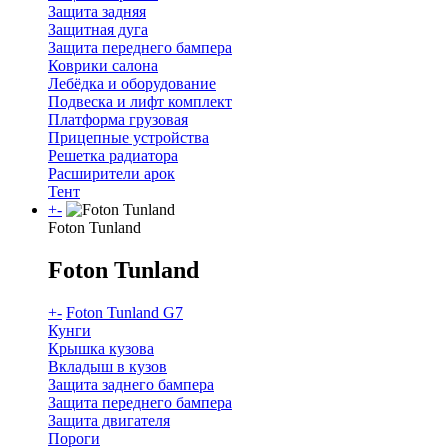
Защита задняя
Защитная дуга
Защита переднего бампера
Коврики салона
Лебёдка и оборудование
Подвеска и лифт комплект
Платформа грузовая
Прицепные устройства
Решетка радиатора
Расширители арок
Тент
+
-
Foton Tunland
Foton Tunland
+
-
Foton Tunland G7
Кунги
Крышка кузова
Вкладыш в кузов
Защита заднего бампера
Защита переднего бампера
Защита двигателя
Пороги