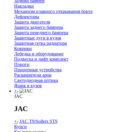
Задний бампер
Накладки
Механизм плавного открывания борта
Дефлекторы
Защита двигателя
Защита заднего бампера
Защита переднего бампера
Защитные дуги в кузов
Защитная сетка радиатора
Коврики
Лебедка и оборудование
Подвеска и лифт комплект
Пороги
Прицепные устройства
Расширители арок
Светодиодная оптика
Ящик в кузов
+
-
JAC
JAC
+
-
JAC T9/Sollers ST9
Кунги
Крышки кузова