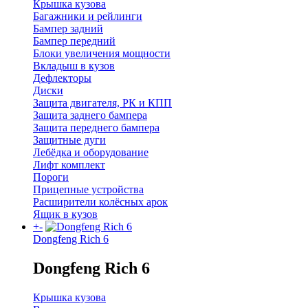
Крышка кузова
Багажники и рейлинги
Бампер задний
Бампер передний
Блоки увеличения мощности
Вкладыш в кузов
Дефлекторы
Диски
Защита двигателя, РК и КПП
Защита заднего бампера
Защита переднего бампера
Защитные дуги
Лебёдка и оборудование
Лифт комплект
Пороги
Прицепные устройства
Расширители колёсных арок
Ящик в кузов
+
-
Dongfeng Rich 6
Dongfeng Rich 6
Крышка кузова