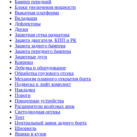
Бампер передний
Блоки увеличения мощности
Выкатная платформа
Вкладыши
Дефлекторы
Диски
Защитная сетка радиатора
Защита двигателя, КПП и РК
Защита заднего бампера
Защита переднего бампера
Защитные дуги
Коврики
Лебедка и оборудование
Обработка грузового отсека
Механизм плавного открытия борта
Подвеска и лифт комплект
Накладки
Пороги
Прицепные устройства
Расширители колёсных арок
Светодиодная оптика
Тент
Центральный замок заднего борта
Шноркель
Ящики в кузов