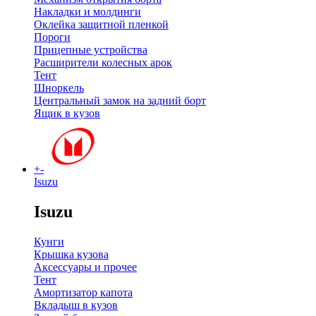
Накладки и молдинги
Оклейка защитной пленкой
Пороги
Прицепные устройства
Расширители колесных арок
Тент
Шноркель
Центральный замок на задний борт
Ящик в кузов
+
-
Isuzu
Isuzu
Кунги
Крышка кузова
Аксессуары и прочее
Тент
Амортизатор капота
Вкладыш в кузов