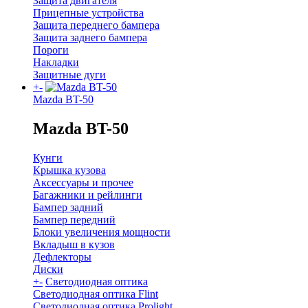
Защита двигателя
Прицепные устройства
Защита переднего бампера
Защита заднего бампера
Пороги
Накладки
Защитные дуги
+
-
Mazda BT-50
Mazda BT-50
Кунги
Крышка кузова
Аксессуары и прочее
Багажники и рейлинги
Бампер задний
Бампер передний
Блоки увеличения мощности
Вкладыш в кузов
Дефлекторы
Диски
+
-
Светодиодная оптика
Светодиодная оптика Flint
Светодиодная оптика Prolight