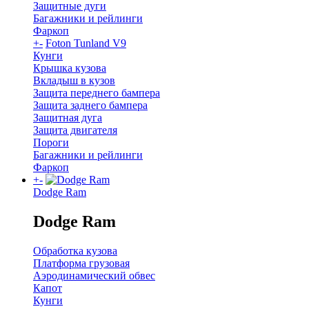
Защитные дуги
Багажники и рейлинги
Фаркоп
+
-
Foton Tunland V9
Кунги
Крышка кузова
Вкладыш в кузов
Защита переднего бампера
Защита заднего бампера
Защитная дуга
Защита двигателя
Пороги
Багажники и рейлинги
Фаркоп
+
-
Dodge Ram
Dodge Ram
Обработка кузова
Платформа грузовая
Аэродинамический обвес
Капот
Кунги