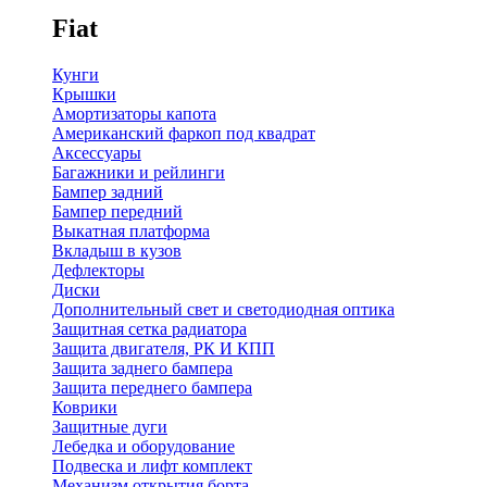
Fiat
Кунги
Крышки
Амортизаторы капота
Американский фаркоп под квадрат
Аксессуары
Багажники и рейлинги
Бампер задний
Бампер передний
Выкатная платформа
Вкладыш в кузов
Дефлекторы
Диски
Дополнительный свет и светодиодная оптика
Защитная сетка радиатора
Защита двигателя, РК И КПП
Защита заднего бампера
Защита переднего бампера
Коврики
Защитные дуги
Лебедка и оборудование
Подвеска и лифт комплект
Механизм открытия борта