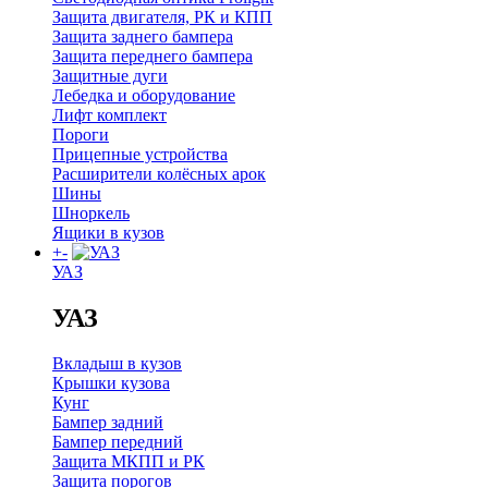
Защита двигателя, РК и КПП
Защита заднего бампера
Защита переднего бампера
Защитные дуги
Лебедка и оборудование
Лифт комплект
Пороги
Прицепные устройства
Расширители колёсных арок
Шины
Шноркель
Ящики в кузов
+
-
УАЗ
УАЗ
Вкладыш в кузов
Крышки кузова
Кунг
Бампер задний
Бампер передний
Защита МКПП и РК
Защита порогов