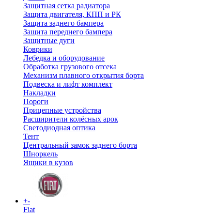
Защитная сетка радиатора
Защита двигателя, КПП и РК
Защита заднего бампера
Защита переднего бампера
Защитные дуги
Коврики
Лебедка и оборудование
Обработка грузового отсека
Механизм плавного открытия борта
Подвеска и лифт комплект
Накладки
Пороги
Прицепные устройства
Расширители колёсных арок
Светодиодная оптика
Тент
Центральный замок заднего борта
Шноркель
Ящики в кузов
+
-
Fiat