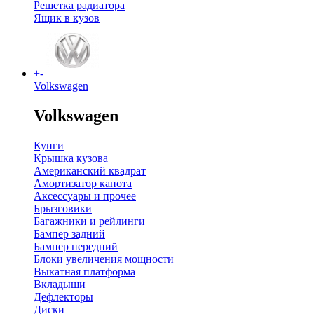
Решетка радиатора
Ящик в кузов
+
-
Volkswagen
Volkswagen
Кунги
Крышка кузова
Американский квадрат
Амортизатор капота
Аксессуары и прочее
Брызговики
Багажники и рейлинги
Бампер задний
Бампер передний
Блоки увеличения мощности
Выкатная платформа
Вкладыши
Дефлекторы
Диски