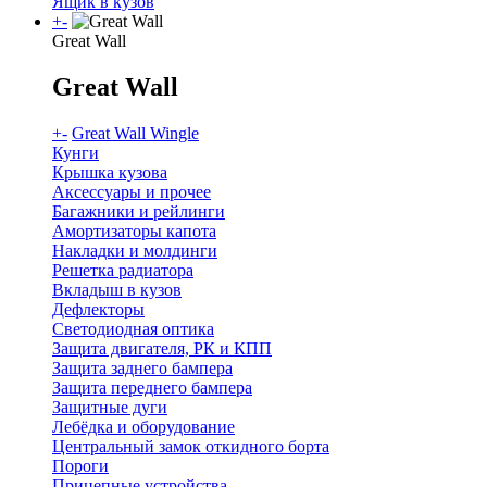
Ящик в кузов
+
-
Great Wall
Great Wall
+
-
Great Wall Wingle
Кунги
Крышка кузова
Аксессуары и прочее
Багажники и рейлинги
Амортизаторы капота
Накладки и молдинги
Решетка радиатора
Вкладыш в кузов
Дефлекторы
Светодиодная оптика
Защита двигателя, РК и КПП
Защита заднего бампера
Защита переднего бампера
Защитные дуги
Лебёдка и оборудование
Центральный замок откидного борта
Пороги
Прицепные устройства