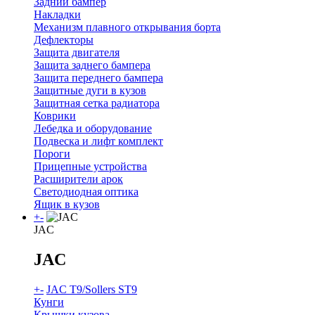
Задний бампер
Накладки
Механизм плавного открывания борта
Дефлекторы
Защита двигателя
Защита заднего бампера
Защита переднего бампера
Защитные дуги в кузов
Защитная сетка радиатора
Коврики
Лебедка и оборудование
Подвеска и лифт комплект
Пороги
Прицепные устройства
Расширители арок
Светодиодная оптика
Ящик в кузов
+
-
JAC
JAC
+
-
JAC T9/Sollers ST9
Кунги
Крышки кузова