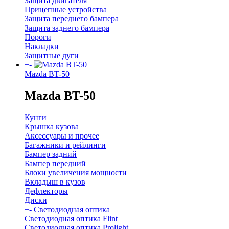
Защита двигателя
Прицепные устройства
Защита переднего бампера
Защита заднего бампера
Пороги
Накладки
Защитные дуги
+
-
Mazda BT-50
Mazda BT-50
Кунги
Крышка кузова
Аксессуары и прочее
Багажники и рейлинги
Бампер задний
Бампер передний
Блоки увеличения мощности
Вкладыш в кузов
Дефлекторы
Диски
+
-
Светодиодная оптика
Светодиодная оптика Flint
Светодиодная оптика Prolight