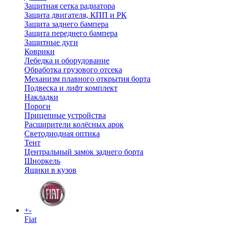
Защитная сетка радиатора
Защита двигателя, КПП и РК
Защита заднего бампера
Защита переднего бампера
Защитные дуги
Коврики
Лебедка и оборудование
Обработка грузового отсека
Механизм плавного открытия борта
Подвеска и лифт комплект
Накладки
Пороги
Прицепные устройства
Расширители колёсных арок
Светодиодная оптика
Тент
Центральный замок заднего борта
Шноркель
Ящики в кузов
+
-
Fiat