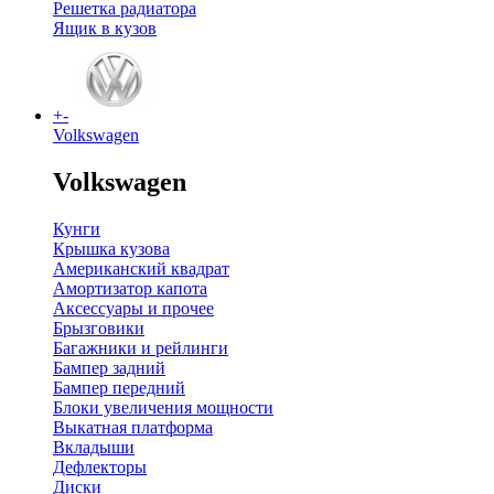
Решетка радиатора
Ящик в кузов
+
-
Volkswagen
Volkswagen
Кунги
Крышка кузова
Американский квадрат
Амортизатор капота
Аксессуары и прочее
Брызговики
Багажники и рейлинги
Бампер задний
Бампер передний
Блоки увеличения мощности
Выкатная платформа
Вкладыши
Дефлекторы
Диски