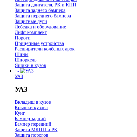
Защита двигателя, РК и КПП
Защита заднего бампера
Защита переднего бампера
Защитные дуги
Лебедка и оборудование
Лифт комплект
Пороги
Прицепные устройства
Расширители колёсных арок
Шины
Шноркель
Ящики в кузов
+
-
УАЗ
УАЗ
Вкладыш в кузов
Крышки кузова
Кунг
Бампер задний
Бампер передний
Защита МКПП и РК
Защита порогов