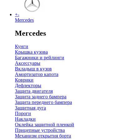
+
-
Mercedes
Mercedes
Кунги
Крышка кузова
Багажники и рейлинги
Аксессуары
Вкладыш в кузов
Амортизатор капота
Коврики
Дефлекторы
Защита двигателя
Защита заднего бампера
Защита переднего бампера
Защитная дуга
Пороги
Накладки
Оклейка защитной пленкой
Прицепные устройства
Механизм открытия борта