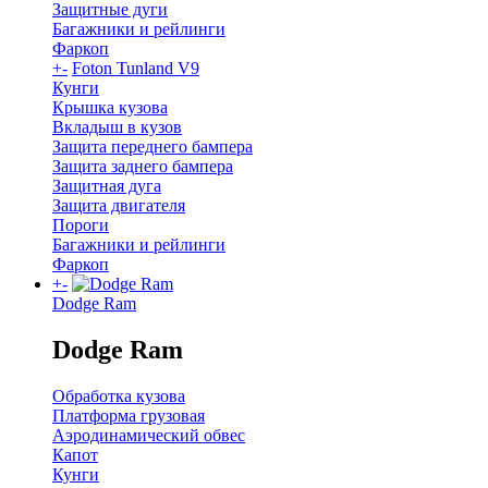
Защитные дуги
Багажники и рейлинги
Фаркоп
+
-
Foton Tunland V9
Кунги
Крышка кузова
Вкладыш в кузов
Защита переднего бампера
Защита заднего бампера
Защитная дуга
Защита двигателя
Пороги
Багажники и рейлинги
Фаркоп
+
-
Dodge Ram
Dodge Ram
Обработка кузова
Платформа грузовая
Аэродинамический обвес
Капот
Кунги