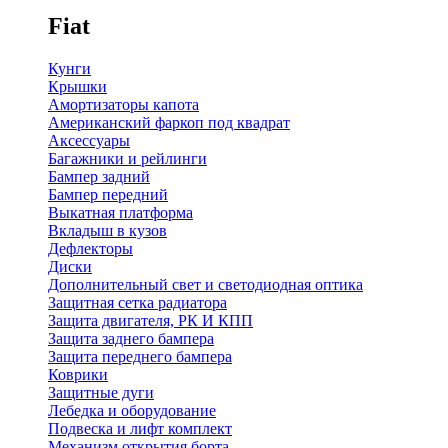
Fiat
Кунги
Крышки
Амортизаторы капота
Американский фаркоп под квадрат
Аксессуары
Багажники и рейлинги
Бампер задний
Бампер передний
Выкатная платформа
Вкладыш в кузов
Дефлекторы
Диски
Дополнительный свет и светодиодная оптика
Защитная сетка радиатора
Защита двигателя, РК И КПП
Защита заднего бампера
Защита переднего бампера
Коврики
Защитные дуги
Лебедка и оборудование
Подвеска и лифт комплект
Механизм открытия борта