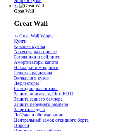
Ящик в кузов
+
-
Great Wall
Great Wall
+
-
Great Wall Wingle
Кунги
Крышка кузова
Аксессуары и прочее
Багажники и рейлинги
Амортизаторы капота
Накладки и молдинги
Решетка радиатора
Вкладыш в кузов
Дефлекторы
Светодиодная оптика
Защита двигателя, РК и КПП
Защита заднего бампера
Защита переднего бампера
Защитные дуги
Лебёдка и оборудование
Центральный замок откидного борта
Пороги
Прицепные устройства