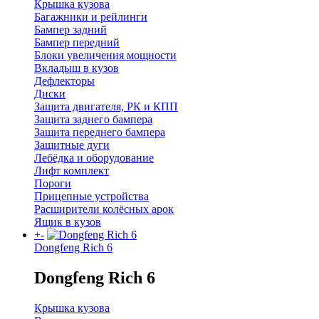
Крышка кузова
Багажники и рейлинги
Бампер задний
Бампер передний
Блоки увеличения мощности
Вкладыш в кузов
Дефлекторы
Диски
Защита двигателя, РК и КПП
Защита заднего бампера
Защита переднего бампера
Защитные дуги
Лебёдка и оборудование
Лифт комплект
Пороги
Прицепные устройства
Расширители колёсных арок
Ящик в кузов
+
-
Dongfeng Rich 6
Dongfeng Rich 6
Крышка кузова