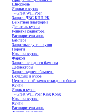
Шноркель
Ящики в кузов
+
-
Great Wall Poer
Защита ДВС КПП РК
Выкатная платформа
Делитель кузова
Решетка радиатора
Расширители арок
Бампера
Защитные дуги в кузов
Пороги
Крышка кузова
Фаркоп
Защита переднего бампера
Дефлекторы
Защита заднего бампера
Вкладыш в кузов
Центральный замок откидного борта
Кунги
Ящик в кузов
+
-
Great Wall Poer King Kong
Крышка кузова
Кунги
Расширители арок