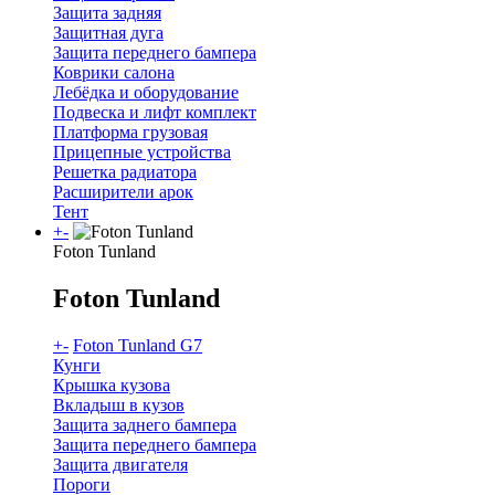
Защита задняя
Защитная дуга
Защита переднего бампера
Коврики салона
Лебёдка и оборудование
Подвеска и лифт комплект
Платформа грузовая
Прицепные устройства
Решетка радиатора
Расширители арок
Тент
+
-
Foton Tunland
Foton Tunland
+
-
Foton Tunland G7
Кунги
Крышка кузова
Вкладыш в кузов
Защита заднего бампера
Защита переднего бампера
Защита двигателя
Пороги