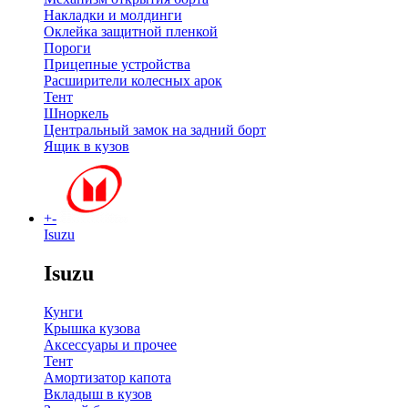
Накладки и молдинги
Оклейка защитной пленкой
Пороги
Прицепные устройства
Расширители колесных арок
Тент
Шноркель
Центральный замок на задний борт
Ящик в кузов
+
-
Isuzu
Isuzu
Кунги
Крышка кузова
Аксессуары и прочее
Тент
Амортизатор капота
Вкладыш в кузов