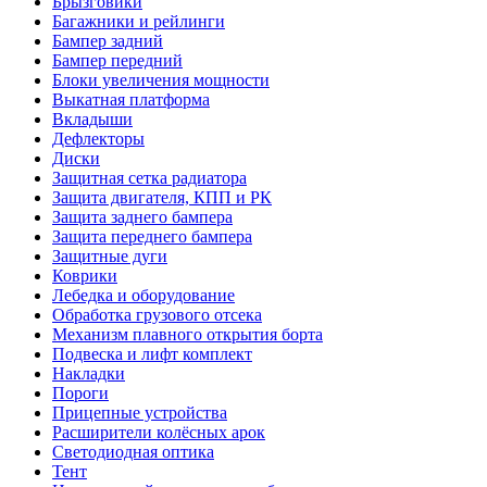
Брызговики
Багажники и рейлинги
Бампер задний
Бампер передний
Блоки увеличения мощности
Выкатная платформа
Вкладыши
Дефлекторы
Диски
Защитная сетка радиатора
Защита двигателя, КПП и РК
Защита заднего бампера
Защита переднего бампера
Защитные дуги
Коврики
Лебедка и оборудование
Обработка грузового отсека
Механизм плавного открытия борта
Подвеска и лифт комплект
Накладки
Пороги
Прицепные устройства
Расширители колёсных арок
Светодиодная оптика
Тент