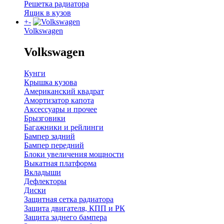
Решетка радиатора
Ящик в кузов
+
-
Volkswagen
Volkswagen
Кунги
Крышка кузова
Американский квадрат
Амортизатор капота
Аксессуары и прочее
Брызговики
Багажники и рейлинги
Бампер задний
Бампер передний
Блоки увеличения мощности
Выкатная платформа
Вкладыши
Дефлекторы
Диски
Защитная сетка радиатора
Защита двигателя, КПП и РК
Защита заднего бампера