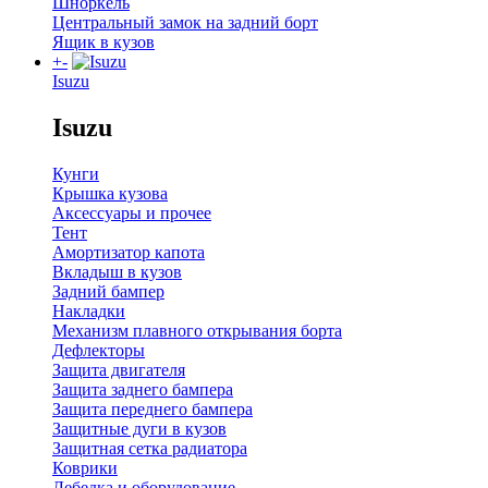
Шноркель
Центральный замок на задний борт
Ящик в кузов
+
-
Isuzu
Isuzu
Кунги
Крышка кузова
Аксессуары и прочее
Тент
Амортизатор капота
Вкладыш в кузов
Задний бампер
Накладки
Механизм плавного открывания борта
Дефлекторы
Защита двигателя
Защита заднего бампера
Защита переднего бампера
Защитные дуги в кузов
Защитная сетка радиатора
Коврики
Лебедка и оборудование