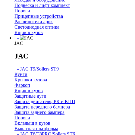
Подвеска и лифт комплект
Пороги
Прицепные устройства
Расширители арок
Светодиодная оптика
Ящик в кузов
+
-
JAC
JAC
+
-
JAC T9/Sollers ST9
Кунги
Крышки кузова
Фаркоп
Ящик в кузов
Защитные дуги
Защита двигателя, РК и КПП
Защита переднего бампера
Защита заднего бампера
Пороги
Вкладыш в кузов
Выкатная платформа
+
-
JAC T6/T8PRO/Sollers ST6