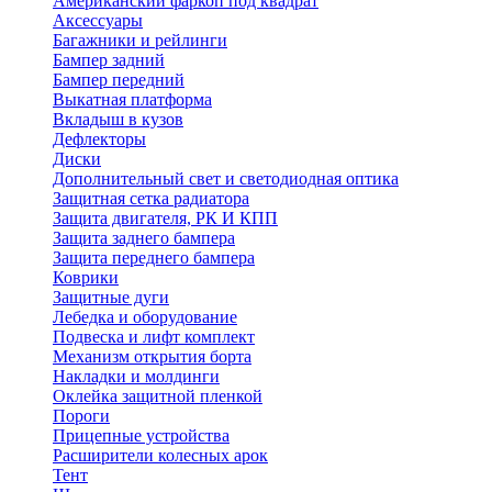
Американский фаркоп под квадрат
Аксессуары
Багажники и рейлинги
Бампер задний
Бампер передний
Выкатная платформа
Вкладыш в кузов
Дефлекторы
Диски
Дополнительный свет и светодиодная оптика
Защитная сетка радиатора
Защита двигателя, РК И КПП
Защита заднего бампера
Защита переднего бампера
Коврики
Защитные дуги
Лебедка и оборудование
Подвеска и лифт комплект
Механизм открытия борта
Накладки и молдинги
Оклейка защитной пленкой
Пороги
Прицепные устройства
Расширители колесных арок
Тент