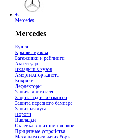
+
-
Mercedes
Mercedes
Кунги
Крышка кузова
Багажники и рейлинги
Аксессуары
Вкладыш в кузов
Амортизатор капота
Коврики
Дефлекторы
Защита двигателя
Защита заднего бампера
Защита переднего бампера
Защитная дуга
Пороги
Накладки
Оклейка защитной пленкой
Прицепные устройства
Механизм открытия борта