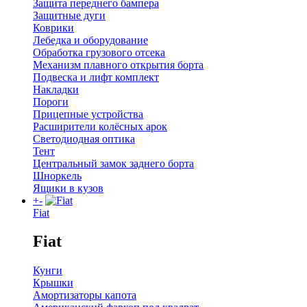
Защита переднего бампера
Защитные дуги
Коврики
Лебедка и оборудование
Обработка грузового отсека
Механизм плавного открытия борта
Подвеска и лифт комплект
Накладки
Пороги
Прицепные устройства
Расширители колёсных арок
Светодиодная оптика
Тент
Центральный замок заднего борта
Шноркель
Ящики в кузов
+
-
Fiat
Fiat
Кунги
Крышки
Амортизаторы капота