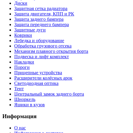
Диски
Защитная сетка радиатора
Защита двигателя, КПП и РК
Защита заднего бампера
Защита переднего бампера
Защитные дуги
Коврики
Лебедка и оборудование
Обработка грузового отсека
Механизм плавного открытия борта
Подвеска и лифт комплект
Накладки
Пороги
Прицепные устройства
Расширители колёсных арок
Светодиодная оптика
Тент
Центральный замок заднего борта
Шноркель
Ящики в кузов
Информация
О нас