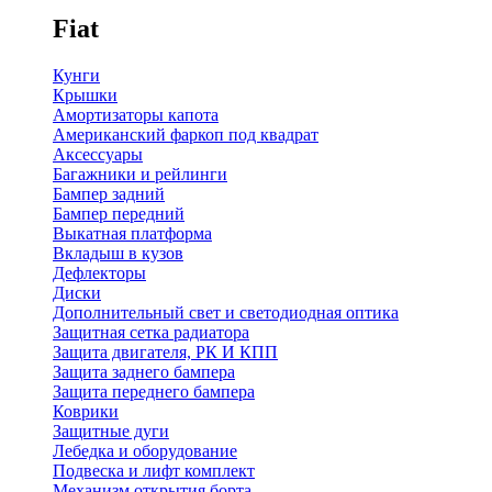
Fiat
Кунги
Крышки
Амортизаторы капота
Американский фаркоп под квадрат
Аксессуары
Багажники и рейлинги
Бампер задний
Бампер передний
Выкатная платформа
Вкладыш в кузов
Дефлекторы
Диски
Дополнительный свет и светодиодная оптика
Защитная сетка радиатора
Защита двигателя, РК И КПП
Защита заднего бампера
Защита переднего бампера
Коврики
Защитные дуги
Лебедка и оборудование
Подвеска и лифт комплект
Механизм открытия борта