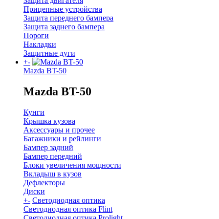
Защита двигателя
Прицепные устройства
Защита переднего бампера
Защита заднего бампера
Пороги
Накладки
Защитные дуги
+
-
Mazda BT-50
Mazda BT-50
Кунги
Крышка кузова
Аксессуары и прочее
Багажники и рейлинги
Бампер задний
Бампер передний
Блоки увеличения мощности
Вкладыш в кузов
Дефлекторы
Диски
+
-
Светодиодная оптика
Светодиодная оптика Flint
Светодиодная оптика Prolight