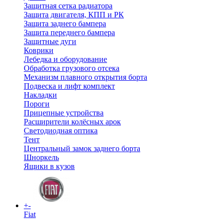
Защитная сетка радиатора
Защита двигателя, КПП и РК
Защита заднего бампера
Защита переднего бампера
Защитные дуги
Коврики
Лебедка и оборудование
Обработка грузового отсека
Механизм плавного открытия борта
Подвеска и лифт комплект
Накладки
Пороги
Прицепные устройства
Расширители колёсных арок
Светодиодная оптика
Тент
Центральный замок заднего борта
Шноркель
Ящики в кузов
+
-
Fiat