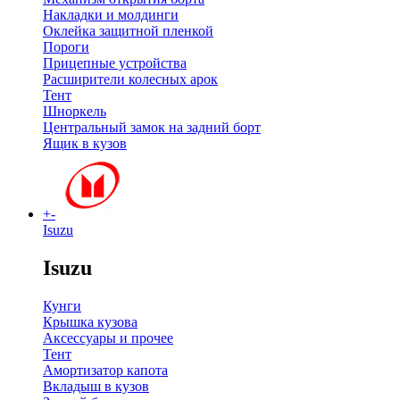
Накладки и молдинги
Оклейка защитной пленкой
Пороги
Прицепные устройства
Расширители колесных арок
Тент
Шноркель
Центральный замок на задний борт
Ящик в кузов
+
-
Isuzu
Isuzu
Кунги
Крышка кузова
Аксессуары и прочее
Тент
Амортизатор капота
Вкладыш в кузов