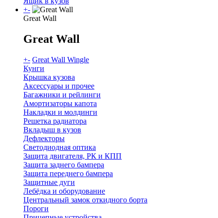
Ящик в кузов
+
-
Great Wall
Great Wall
+
-
Great Wall Wingle
Кунги
Крышка кузова
Аксессуары и прочее
Багажники и рейлинги
Амортизаторы капота
Накладки и молдинги
Решетка радиатора
Вкладыш в кузов
Дефлекторы
Светодиодная оптика
Защита двигателя, РК и КПП
Защита заднего бампера
Защита переднего бампера
Защитные дуги
Лебёдка и оборудование
Центральный замок откидного борта
Пороги
Прицепные устройства