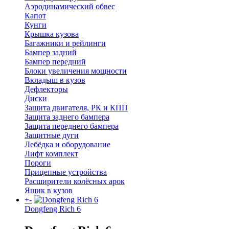
Аэродинамический обвес
Капот
Кунги
Крышка кузова
Багажники и рейлинги
Бампер задний
Бампер передний
Блоки увеличения мощности
Вкладыш в кузов
Дефлекторы
Диски
Защита двигателя, РК и КПП
Защита заднего бампера
Защита переднего бампера
Защитные дуги
Лебёдка и оборудование
Лифт комплект
Пороги
Прицепные устройства
Расширители колёсных арок
Ящик в кузов
+
-
Dongfeng Rich 6