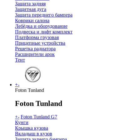
Защита задняя
Защитная дуга
Защита переднего бампера
Коврики салона
Лебёдка и оборудование
Подвеска и лифт комплект
Платформа грузовая
Прицепные устройства
Решетка радиатора
Расширители арок
Тент
+
-
Foton Tunland
Foton Tunland
+
-
Foton Tunland G7
Кунги
Крышка кузова
Вкладыш в кузов
Защита заднего бампера