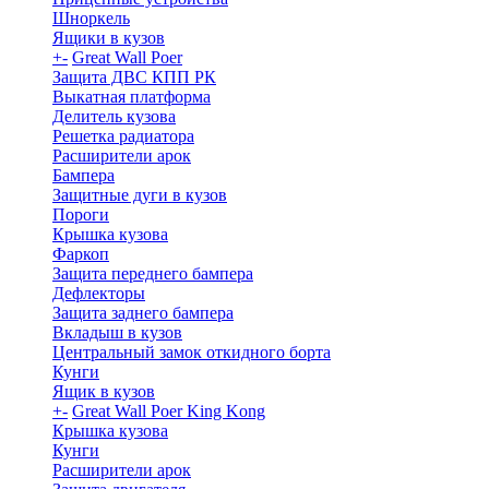
Шноркель
Ящики в кузов
+
-
Great Wall Poer
Защита ДВС КПП РК
Выкатная платформа
Делитель кузова
Решетка радиатора
Расширители арок
Бампера
Защитные дуги в кузов
Пороги
Крышка кузова
Фаркоп
Защита переднего бампера
Дефлекторы
Защита заднего бампера
Вкладыш в кузов
Центральный замок откидного борта
Кунги
Ящик в кузов
+
-
Great Wall Poer King Kong
Крышка кузова
Кунги
Расширители арок