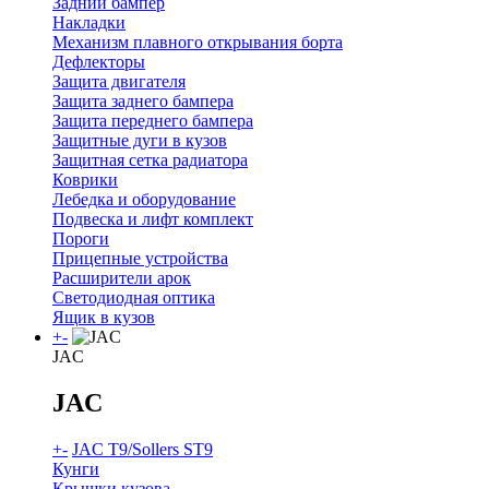
Задний бампер
Накладки
Механизм плавного открывания борта
Дефлекторы
Защита двигателя
Защита заднего бампера
Защита переднего бампера
Защитные дуги в кузов
Защитная сетка радиатора
Коврики
Лебедка и оборудование
Подвеска и лифт комплект
Пороги
Прицепные устройства
Расширители арок
Светодиодная оптика
Ящик в кузов
+
-
JAC
JAC
+
-
JAC T9/Sollers ST9
Кунги
Крышки кузова