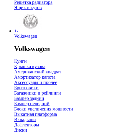
Решетка радиатора
Ящик в кузов
+
-
Volkswagen
Volkswagen
Кунги
Крышка кузова
Американский квадрат
Амортизатор капота
Аксессуары и прочее
Брызговики
Багажники и рейлинги
Бампер задний
Бампер передний
Блоки увеличения мощности
Выкатная платформа
Вкладыши
Дефлекторы
Диски