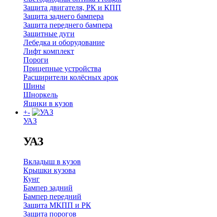
Защита двигателя, РК и КПП
Защита заднего бампера
Защита переднего бампера
Защитные дуги
Лебедка и оборудование
Лифт комплект
Пороги
Прицепные устройства
Расширители колёсных арок
Шины
Шноркель
Ящики в кузов
+
-
УАЗ
УАЗ
Вкладыш в кузов
Крышки кузова
Кунг
Бампер задний
Бампер передний
Защита МКПП и РК
Защита порогов