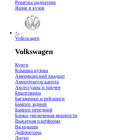
Решетка радиатора
Ящик в кузов
+
-
Volkswagen
Volkswagen
Кунги
Крышка кузова
Американский квадрат
Амортизатор капота
Аксессуары и прочее
Брызговики
Багажники и рейлинги
Бампер задний
Бампер передний
Блоки увеличения мощности
Выкатная платформа
Вкладыши
Дефлекторы
Диски