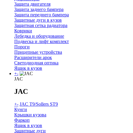
Защита двигателя
Защита заднего бампера
Защита переднего бампера
Защитные дуги в кузов
Защитная сетка радиатора
Коврики
Лебедка и оборудование
Подвеска и лифт комплект
Пороги
Прицепные устройства
Расширители арок
Светодиодная оптика
Ящик в кузов
+
-
JAC
JAC
+
-
JAC T9/Sollers ST9
Кунги
Крышки кузова
Фаркоп
Ящик в кузов
Защитные дуги