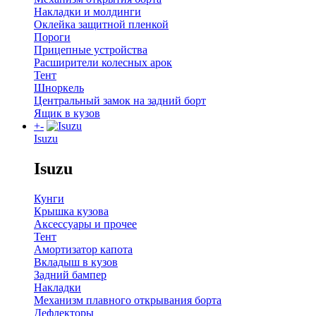
Накладки и молдинги
Оклейка защитной пленкой
Пороги
Прицепные устройства
Расширители колесных арок
Тент
Шноркель
Центральный замок на задний борт
Ящик в кузов
+
-
Isuzu
Isuzu
Кунги
Крышка кузова
Аксессуары и прочее
Тент
Амортизатор капота
Вкладыш в кузов
Задний бампер
Накладки
Механизм плавного открывания борта
Дефлекторы