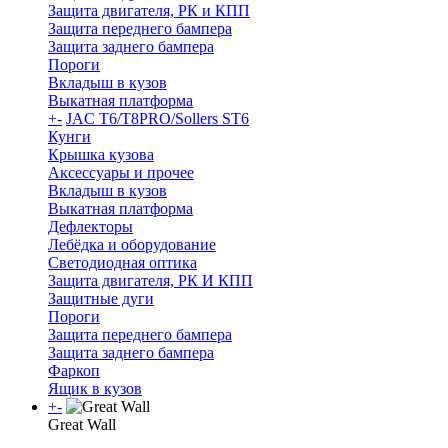
Защита двигателя, РК и КПП
Защита переднего бампера
Защита заднего бампера
Пороги
Вкладыш в кузов
Выкатная платформа
+
-
JAC T6/T8PRO/Sollers ST6
Кунги
Крышка кузова
Аксессуары и прочее
Вкладыш в кузов
Выкатная платформа
Дефлекторы
Лебёдка и оборудование
Светодиодная оптика
Защита двигателя, РК И КПП
Защитные дуги
Пороги
Защита переднего бампера
Защита заднего бампера
Фаркоп
Ящик в кузов
+
-
Great Wall