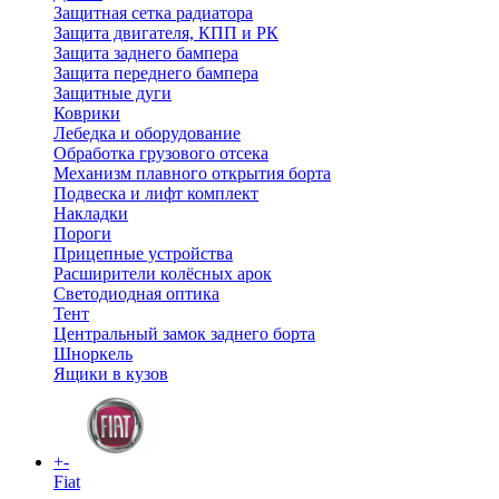
Защитная сетка радиатора
Защита двигателя, КПП и РК
Защита заднего бампера
Защита переднего бампера
Защитные дуги
Коврики
Лебедка и оборудование
Обработка грузового отсека
Механизм плавного открытия борта
Подвеска и лифт комплект
Накладки
Пороги
Прицепные устройства
Расширители колёсных арок
Светодиодная оптика
Тент
Центральный замок заднего борта
Шноркель
Ящики в кузов
+
-
Fiat