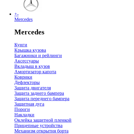
+
-
Mercedes
Mercedes
Кунги
Крышка кузова
Багажники и рейлинги
Аксессуары
Вкладыш в кузов
Амортизатор капота
Коврики
Дефлекторы
Защита двигателя
Защита заднего бампера
Защита переднего бампера
Защитная дуга
Пороги
Накладки
Оклейка защитной пленкой
Прицепные устройства
Механизм открытия борта