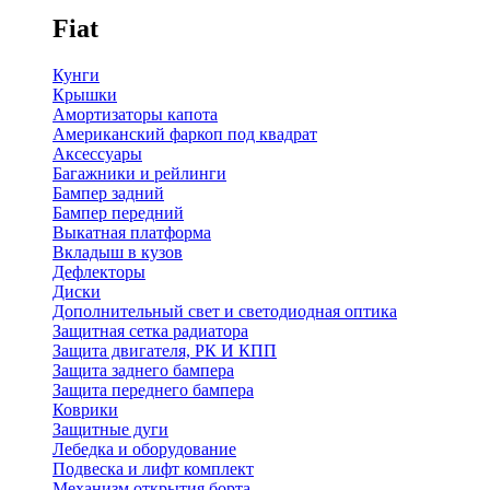
Fiat
Кунги
Крышки
Амортизаторы капота
Американский фаркоп под квадрат
Аксессуары
Багажники и рейлинги
Бампер задний
Бампер передний
Выкатная платформа
Вкладыш в кузов
Дефлекторы
Диски
Дополнительный свет и светодиодная оптика
Защитная сетка радиатора
Защита двигателя, РК И КПП
Защита заднего бампера
Защита переднего бампера
Коврики
Защитные дуги
Лебедка и оборудование
Подвеска и лифт комплект
Механизм открытия борта