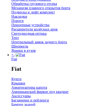
Обработка грузового отсека
Механизм плавного открытия борта
Подвеска и лифт комплект
Накладки
Пороги
Прицепные устройства
Расширители колёсных арок
Светодиодная оптика
Тент
Центральный замок заднего борта
Шноркель
Ящики в кузов
+
-
Fiat
Fiat
Кунги
Крышки
Амортизаторы капота
Американский фаркоп под квадрат
Аксессуары
Багажники и рейлинги
Бампер задний