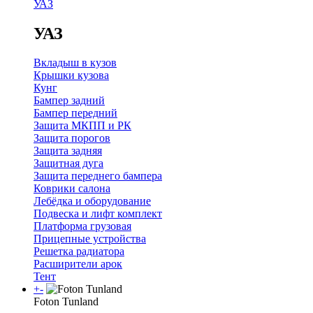
УАЗ
УАЗ
Вкладыш в кузов
Крышки кузова
Кунг
Бампер задний
Бампер передний
Защита МКПП и РК
Защита порогов
Защита задняя
Защитная дуга
Защита переднего бампера
Коврики салона
Лебёдка и оборудование
Подвеска и лифт комплект
Платформа грузовая
Прицепные устройства
Решетка радиатора
Расширители арок
Тент
+
-
Foton Tunland