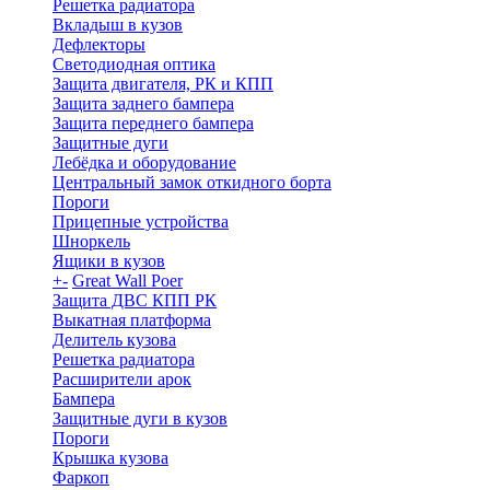
Решетка радиатора
Вкладыш в кузов
Дефлекторы
Светодиодная оптика
Защита двигателя, РК и КПП
Защита заднего бампера
Защита переднего бампера
Защитные дуги
Лебёдка и оборудование
Центральный замок откидного борта
Пороги
Прицепные устройства
Шноркель
Ящики в кузов
+
-
Great Wall Poer
Защита ДВС КПП РК
Выкатная платформа
Делитель кузова
Решетка радиатора
Расширители арок
Бампера
Защитные дуги в кузов
Пороги
Крышка кузова
Фаркоп