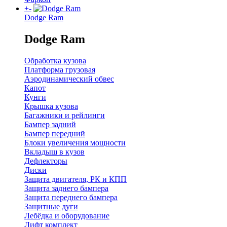
+
-
Dodge Ram
Dodge Ram
Обработка кузова
Платформа грузовая
Аэродинамический обвес
Капот
Кунги
Крышка кузова
Багажники и рейлинги
Бампер задний
Бампер передний
Блоки увеличения мощности
Вкладыш в кузов
Дефлекторы
Диски
Защита двигателя, РК и КПП
Защита заднего бампера
Защита переднего бампера
Защитные дуги
Лебёдка и оборудование
Лифт комплект