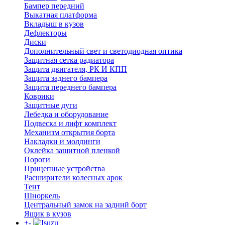
Бампер передний
Выкатная платформа
Вкладыш в кузов
Дефлекторы
Диски
Дополнительный свет и светодиодная оптика
Защитная сетка радиатора
Защита двигателя, РК И КПП
Защита заднего бампера
Защита переднего бампера
Коврики
Защитные дуги
Лебедка и оборудование
Подвеска и лифт комплект
Механизм открытия борта
Накладки и молдинги
Оклейка защитной пленкой
Пороги
Прицепные устройства
Расширители колесных арок
Тент
Шноркель
Центральный замок на задний борт
Ящик в кузов
+
-