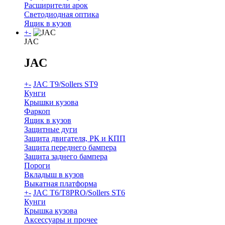
Расширители арок
Светодиодная оптика
Ящик в кузов
+
-
JAC
JAC
+
-
JAC T9/Sollers ST9
Кунги
Крышки кузова
Фаркоп
Ящик в кузов
Защитные дуги
Защита двигателя, РК и КПП
Защита переднего бампера
Защита заднего бампера
Пороги
Вкладыш в кузов
Выкатная платформа
+
-
JAC T6/T8PRO/Sollers ST6
Кунги
Крышка кузова
Аксессуары и прочее