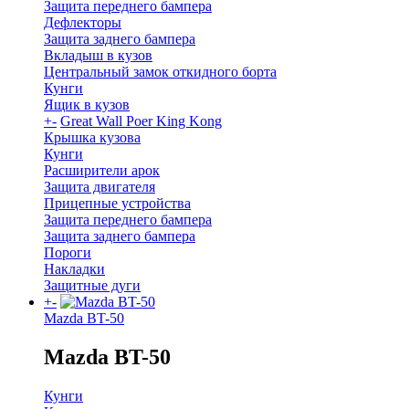
Защита переднего бампера
Дефлекторы
Защита заднего бампера
Вкладыш в кузов
Центральный замок откидного борта
Кунги
Ящик в кузов
+
-
Great Wall Poer King Kong
Крышка кузова
Кунги
Расширители арок
Защита двигателя
Прицепные устройства
Защита переднего бампера
Защита заднего бампера
Пороги
Накладки
Защитные дуги
+
-
Mazda BT-50
Mazda BT-50
Кунги