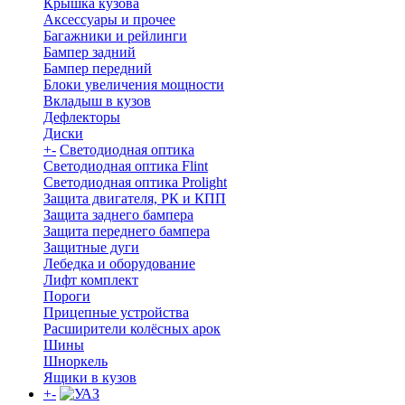
Крышка кузова
Аксессуары и прочее
Багажники и рейлинги
Бампер задний
Бампер передний
Блоки увеличения мощности
Вкладыш в кузов
Дефлекторы
Диски
+
-
Светодиодная оптика
Светодиодная оптика Flint
Светодиодная оптика Prolight
Защита двигателя, РК и КПП
Защита заднего бампера
Защита переднего бампера
Защитные дуги
Лебедка и оборудование
Лифт комплект
Пороги
Прицепные устройства
Расширители колёсных арок
Шины
Шноркель
Ящики в кузов
+
-