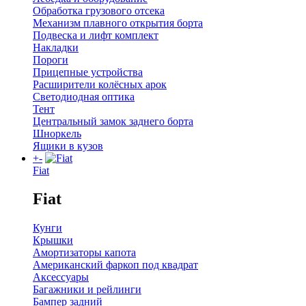
Обработка грузового отсека
Механизм плавного открытия борта
Подвеска и лифт комплект
Накладки
Пороги
Прицепные устройства
Расширители колёсных арок
Светодиодная оптика
Тент
Центральный замок заднего борта
Шноркель
Ящики в кузов
+
-
Fiat
Fiat
Кунги
Крышки
Амортизаторы капота
Американский фаркоп под квадрат
Аксессуары
Багажники и рейлинги
Бампер задний