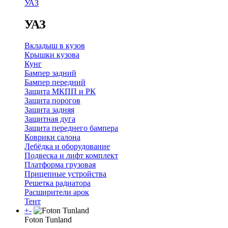
УАЗ
УАЗ
Вкладыш в кузов
Крышки кузова
Кунг
Бампер задний
Бампер передний
Защита МКПП и РК
Защита порогов
Защита задняя
Защитная дуга
Защита переднего бампера
Коврики салона
Лебёдка и оборудование
Подвеска и лифт комплект
Платформа грузовая
Прицепные устройства
Решетка радиатора
Расширители арок
Тент
+
-
Foton Tunland