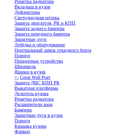
Решетка радиатора
Вкладыш в кузов
Дефлекторы
Светодиодная оптика
Защита двигателя, РК и КПП
Защита заднего бампера
Защита переднего бампера
Защитные дуги
Лебёдка и оборудование
Центральный замок откидного борта
Пороги
Прицепные устройства
Шноркель
Ящики в кузов
+
-
Great Wall Poer
Защита ДВС КПП РК
Выкатная платформа
Делитель кузова
Решетка радиатора
Расширители арок
Бампера
Защитные дуги в кузов
Пороги
Крышка кузова
Фаркоп