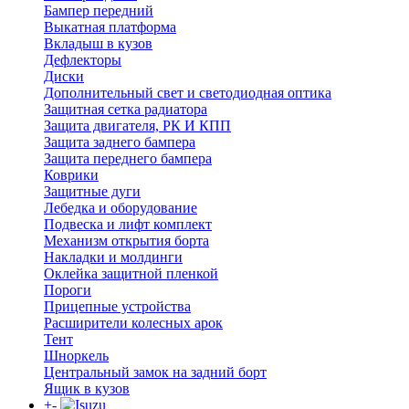
Бампер передний
Выкатная платформа
Вкладыш в кузов
Дефлекторы
Диски
Дополнительный свет и светодиодная оптика
Защитная сетка радиатора
Защита двигателя, РК И КПП
Защита заднего бампера
Защита переднего бампера
Коврики
Защитные дуги
Лебедка и оборудование
Подвеска и лифт комплект
Механизм открытия борта
Накладки и молдинги
Оклейка защитной пленкой
Пороги
Прицепные устройства
Расширители колесных арок
Тент
Шноркель
Центральный замок на задний борт
Ящик в кузов
+
-