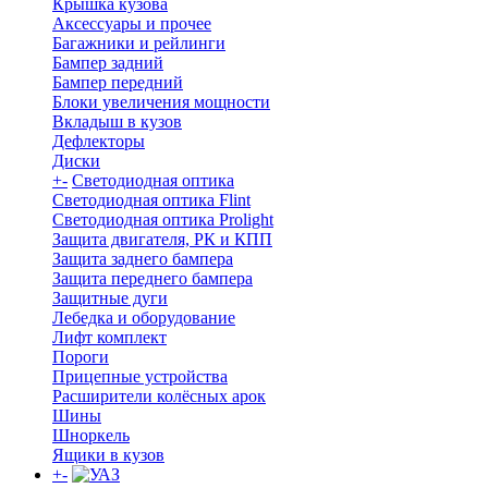
Крышка кузова
Аксессуары и прочее
Багажники и рейлинги
Бампер задний
Бампер передний
Блоки увеличения мощности
Вкладыш в кузов
Дефлекторы
Диски
+
-
Светодиодная оптика
Светодиодная оптика Flint
Светодиодная оптика Prolight
Защита двигателя, РК и КПП
Защита заднего бампера
Защита переднего бампера
Защитные дуги
Лебедка и оборудование
Лифт комплект
Пороги
Прицепные устройства
Расширители колёсных арок
Шины
Шноркель
Ящики в кузов
+
-