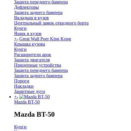
Защита переднего бампера
Дефлекторы
Защита заднего бампера
Вкладыш в кузов
Центральный замок откидного борта
Кунги
Ящик в кузов
+
-
Great Wall Poer King Kong
Крышка кузова
Кунги
Расширители арок
Защита двигателя
Прицепные устройства
Защита переднего бампера
Защита заднего бампера
Пороги
Накладки
Защитные дуги
+
-
Mazda BT-50
Mazda BT-50
Кунги