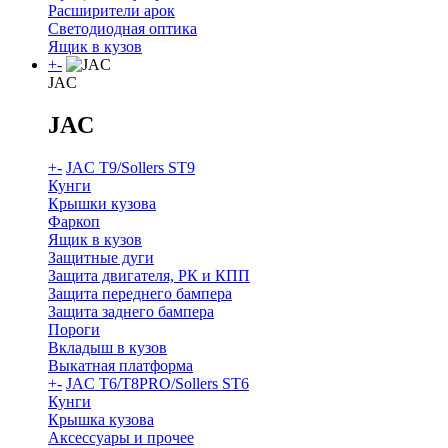
Расширители арок
Светодиодная оптика
Ящик в кузов
+
-
JAC
JAC
+
-
JAC T9/Sollers ST9
Кунги
Крышки кузова
Фаркоп
Ящик в кузов
Защитные дуги
Защита двигателя, РК и КПП
Защита переднего бампера
Защита заднего бампера
Пороги
Вкладыш в кузов
Выкатная платформа
+
-
JAC T6/T8PRO/Sollers ST6
Кунги
Крышка кузова
Аксессуары и прочее