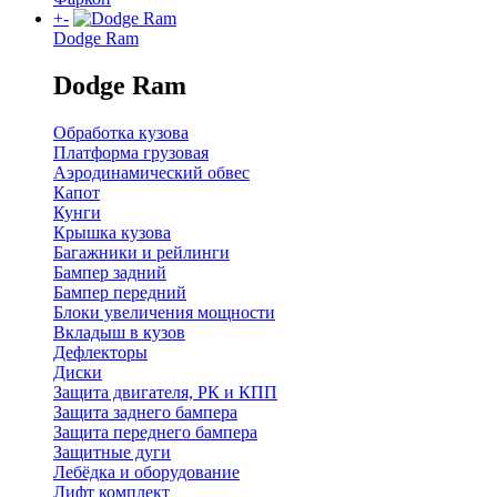
+
-
Dodge Ram
Dodge Ram
Обработка кузова
Платформа грузовая
Аэродинамический обвес
Капот
Кунги
Крышка кузова
Багажники и рейлинги
Бампер задний
Бампер передний
Блоки увеличения мощности
Вкладыш в кузов
Дефлекторы
Диски
Защита двигателя, РК и КПП
Защита заднего бампера
Защита переднего бампера
Защитные дуги
Лебёдка и оборудование
Лифт комплект