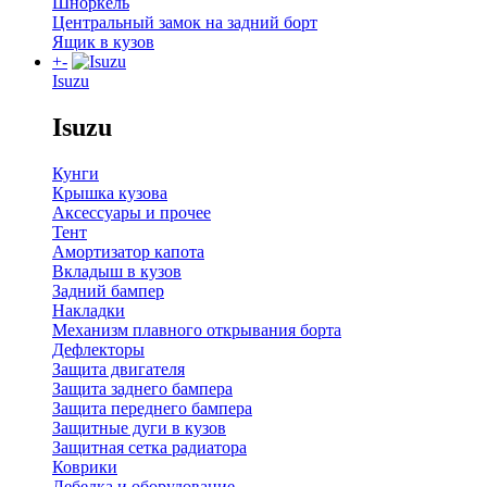
Шноркель
Центральный замок на задний борт
Ящик в кузов
+
-
Isuzu
Isuzu
Кунги
Крышка кузова
Аксессуары и прочее
Тент
Амортизатор капота
Вкладыш в кузов
Задний бампер
Накладки
Механизм плавного открывания борта
Дефлекторы
Защита двигателя
Защита заднего бампера
Защита переднего бампера
Защитные дуги в кузов
Защитная сетка радиатора
Коврики
Лебедка и оборудование