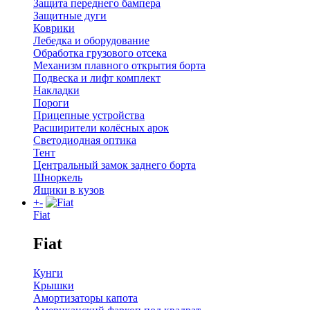
Защита переднего бампера
Защитные дуги
Коврики
Лебедка и оборудование
Обработка грузового отсека
Механизм плавного открытия борта
Подвеска и лифт комплект
Накладки
Пороги
Прицепные устройства
Расширители колёсных арок
Светодиодная оптика
Тент
Центральный замок заднего борта
Шноркель
Ящики в кузов
+
-
Fiat
Fiat
Кунги
Крышки
Амортизаторы капота