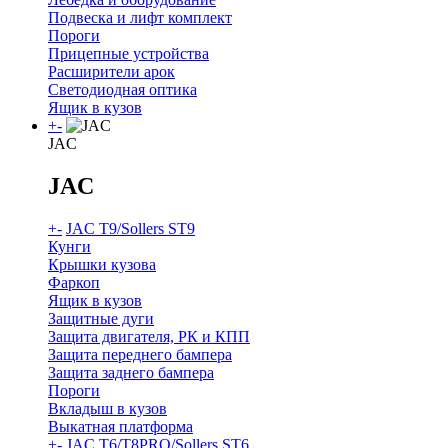
Подвеска и лифт комплект
Пороги
Прицепные устройства
Расширители арок
Светодиодная оптика
Ящик в кузов
+
-
JAC
JAC
+
-
JAC T9/Sollers ST9
Кунги
Крышки кузова
Фаркоп
Ящик в кузов
Защитные дуги
Защита двигателя, РК и КПП
Защита переднего бампера
Защита заднего бампера
Пороги
Вкладыш в кузов
Выкатная платформа
+
-
JAC T6/T8PRO/Sollers ST6