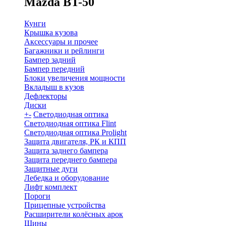
Mazda BT-50
Кунги
Крышка кузова
Аксессуары и прочее
Багажники и рейлинги
Бампер задний
Бампер передний
Блоки увеличения мощности
Вкладыш в кузов
Дефлекторы
Диски
+
-
Светодиодная оптика
Светодиодная оптика Flint
Светодиодная оптика Prolight
Защита двигателя, РК и КПП
Защита заднего бампера
Защита переднего бампера
Защитные дуги
Лебедка и оборудование
Лифт комплект
Пороги
Прицепные устройства
Расширители колёсных арок
Шины