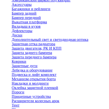
Американский фаркоп под квадрат
Аксессуары
Багажники и рейлинги
Бампер задний
Бампер передний
Выкатная платформа
Вкладыш в кузов
Дефлекторы
Диски
Дополнительный свет и светодиодная оптика
Защитная сетка радиатора
Защита двигателя, РК И КПП
Защита заднего бампера
Защита переднего бампера
Коврики
Защитные дуги
Лебедка и оборудование
Подвеска и лифт комплект
Механизм открытия борта
Накладки и молдинги
Оклейка защитной пленкой
Пороги
Прицепные устройства
Расширители колесных арок
Тент