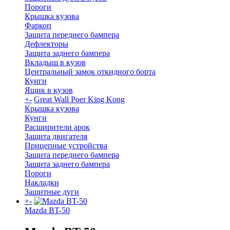
Пороги
Крышка кузова
Фаркоп
Защита переднего бампера
Дефлекторы
Защита заднего бампера
Вкладыш в кузов
Центральный замок откидного борта
Кунги
Ящик в кузов
+
-
Great Wall Poer King Kong
Крышка кузова
Кунги
Расширители арок
Защита двигателя
Прицепные устройства
Защита переднего бампера
Защита заднего бампера
Пороги
Накладки
Защитные дуги
+
-
Mazda BT-50