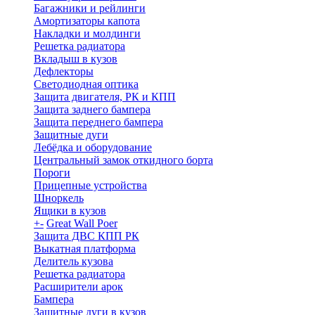
Багажники и рейлинги
Амортизаторы капота
Накладки и молдинги
Решетка радиатора
Вкладыш в кузов
Дефлекторы
Светодиодная оптика
Защита двигателя, РК и КПП
Защита заднего бампера
Защита переднего бампера
Защитные дуги
Лебёдка и оборудование
Центральный замок откидного борта
Пороги
Прицепные устройства
Шноркель
Ящики в кузов
+
-
Great Wall Poer
Защита ДВС КПП РК
Выкатная платформа
Делитель кузова
Решетка радиатора
Расширители арок
Бампера
Защитные дуги в кузов