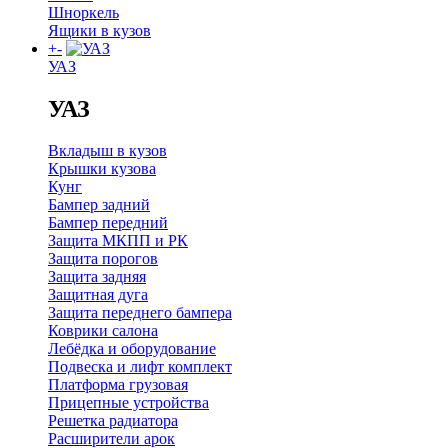
Шноркель
Ящики в кузов
+
-
УАЗ
УАЗ
Вкладыш в кузов
Крышки кузова
Кунг
Бампер задний
Бампер передний
Защита МКПП и РК
Защита порогов
Защита задняя
Защитная дуга
Защита переднего бампера
Коврики салона
Лебёдка и оборудование
Подвеска и лифт комплект
Платформа грузовая
Прицепные устройства
Решетка радиатора
Расширители арок